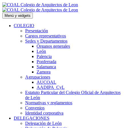
Saltar
al
contenido
Menú y widgets
COLEGIO
Presentación
Cargos representativos
Sedes y Departamentos
Órganos generales
León
Palencia
Ponferrada
Salamanca
Zamora
Agrupaciones
AUCOAL
AADIPA_CyL
Estatuto Particular del Colegio Oficial de Arquitectos
de León
Normativas y reglamentos
Convenios
Identidad corporativa
DELEGACIONES
Delegación de León