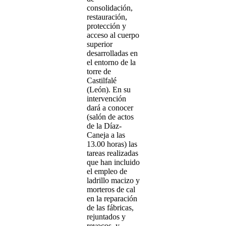
consolidación,
restauración,
protección y
acceso al cuerpo
superior
desarrolladas en
el entorno de la
torre de
Castilfalé
(León). En su
intervención
dará a conocer
(salón de actos
de la Díaz-
Caneja a las
13.00 horas) las
tareas realizadas
que han incluido
el empleo de
ladrillo macizo y
morteros de cal
en la reparación
de las fábricas,
rejuntados y
revocos, y