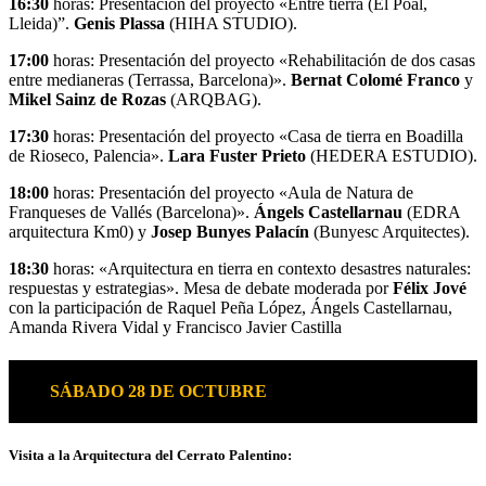
16:30
horas: Presentación del proyecto «Entre tierra (El Poal,
Lleida)”.
Genis Plassa
(HIHA STUDIO).
17:00
horas: Presentación del proyecto «Rehabilitación de dos casas
entre medianeras (Terrassa, Barcelona)».
Bernat Colomé Franco
y
Mikel Sainz de Rozas
(ARQBAG).
17:30
horas: Presentación del proyecto «Casa de tierra en Boadilla
de Rioseco, Palencia».
Lara Fuster Prieto
(HEDERA ESTUDIO).
18:00
horas: Presentación del proyecto «Aula de Natura de
Franqueses de Vallés (Barcelona)».
Ángels Castellarnau
(EDRA
arquitectura Km0) y
Josep Bunyes Palacín
(Bunyesc Arquitectes).
18:30
horas: «Arquitectura en tierra en contexto desastres naturales:
respuestas y estrategias». Mesa de debate moderada por
Félix Jové
con la participación de Raquel Peña López, Ángels Castellarnau,
Amanda Rivera Vidal y Francisco Javier Castilla
SÁBADO 28 DE OCTUBRE
Visita a la Arquitectura del Cerrato Palentino: