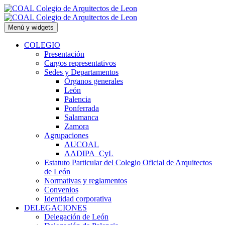
Saltar
al
contenido
Menú y widgets
COLEGIO
Presentación
Cargos representativos
Sedes y Departamentos
Órganos generales
León
Palencia
Ponferrada
Salamanca
Zamora
Agrupaciones
AUCOAL
AADIPA_CyL
Estatuto Particular del Colegio Oficial de Arquitectos
de León
Normativas y reglamentos
Convenios
Identidad corporativa
DELEGACIONES
Delegación de León