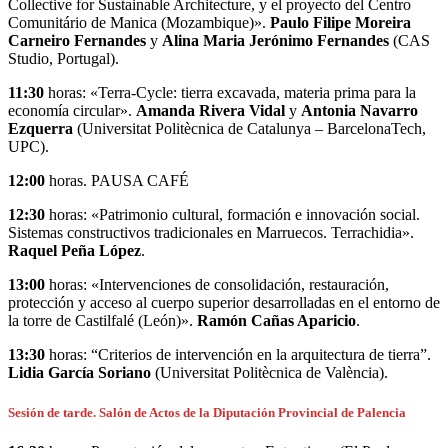
Collective for Sustainable Architecture, y el proyecto del Centro
Comunitário de Manica (Mozambique)».
Paulo Filipe Moreira
Carneiro Fernandes
y
Alina Maria Jerónimo Fernandes
(CAS
Studio, Portugal).
11:30
horas: «Terra-Cycle: tierra excavada, materia prima para la
economía circular».
Amanda Rivera Vidal
y
Antonia Navarro
Ezquerra
(Universitat Politècnica de Catalunya – BarcelonaTech,
UPC).
12:00
horas. PAUSA CAFÉ
12:30
horas: «Patrimonio cultural, formación e innovación social.
Sistemas constructivos tradicionales en Marruecos. Terrachidia».
Raquel Peña López
.
13:00
horas: «Intervenciones de consolidación, restauración,
protección y acceso al cuerpo superior desarrolladas en el entorno de
la torre de Castilfalé (León)».
Ramón Cañas Aparicio
.
13:30
horas: “Criterios de intervención en la arquitectura de tierra”.
Lidia García Soriano
(Universitat Politècnica de València).
Sesión de tarde. Salón de Actos de la Diputación Provincial de Palencia