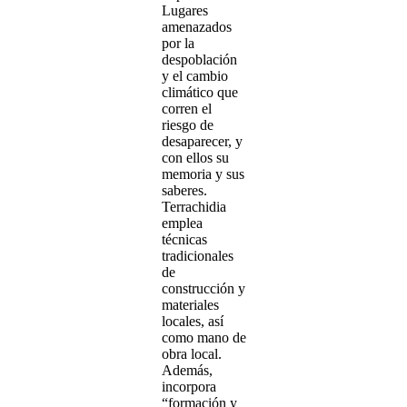
Lugares
amenazados
por la
despoblación
y el cambio
climático que
corren el
riesgo de
desaparecer, y
con ellos su
memoria y sus
saberes.
Terrachidia
emplea
técnicas
tradicionales
de
construcción y
materiales
locales, así
como mano de
obra local.
Además,
incorpora
“formación y