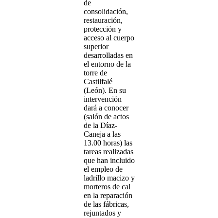
de
consolidación,
restauración,
protección y
acceso al cuerpo
superior
desarrolladas en
el entorno de la
torre de
Castilfalé
(León). En su
intervención
dará a conocer
(salón de actos
de la Díaz-
Caneja a las
13.00 horas) las
tareas realizadas
que han incluido
el empleo de
ladrillo macizo y
morteros de cal
en la reparación
de las fábricas,
rejuntados y