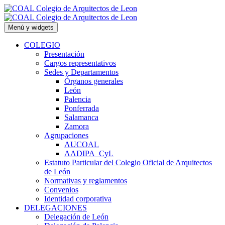
Saltar
al
contenido
Menú y widgets
COLEGIO
Presentación
Cargos representativos
Sedes y Departamentos
Órganos generales
León
Palencia
Ponferrada
Salamanca
Zamora
Agrupaciones
AUCOAL
AADIPA_CyL
Estatuto Particular del Colegio Oficial de Arquitectos
de León
Normativas y reglamentos
Convenios
Identidad corporativa
DELEGACIONES
Delegación de León