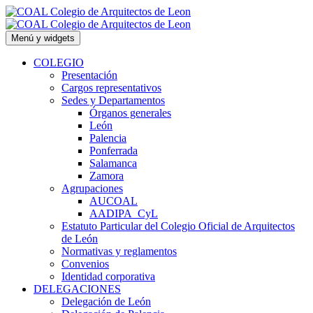
Saltar
al
contenido
Menú y widgets
COLEGIO
Presentación
Cargos representativos
Sedes y Departamentos
Órganos generales
León
Palencia
Ponferrada
Salamanca
Zamora
Agrupaciones
AUCOAL
AADIPA_CyL
Estatuto Particular del Colegio Oficial de Arquitectos
de León
Normativas y reglamentos
Convenios
Identidad corporativa
DELEGACIONES
Delegación de León