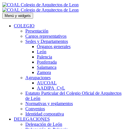
Saltar
al
contenido
Menú y widgets
COLEGIO
Presentación
Cargos representativos
Sedes y Departamentos
Órganos generales
León
Palencia
Ponferrada
Salamanca
Zamora
Agrupaciones
AUCOAL
AADIPA_CyL
Estatuto Particular del Colegio Oficial de Arquitectos
de León
Normativas y reglamentos
Convenios
Identidad corporativa
DELEGACIONES
Delegación de León