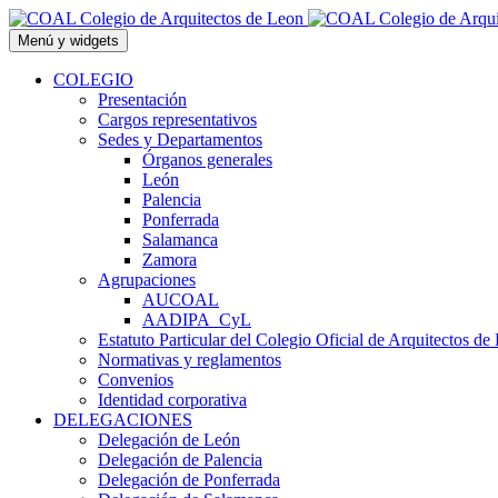
Saltar
al
Menú y widgets
contenido
COLEGIO
Presentación
Cargos representativos
Sedes y Departamentos
Órganos generales
León
Palencia
Ponferrada
Salamanca
Zamora
Agrupaciones
AUCOAL
AADIPA_CyL
Estatuto Particular del Colegio Oficial de Arquitectos de
Normativas y reglamentos
Convenios
Identidad corporativa
DELEGACIONES
Delegación de León
Delegación de Palencia
Delegación de Ponferrada