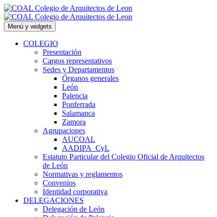
Saltar
al
contenido
Menú y widgets
COLEGIO
Presentación
Cargos representativos
Sedes y Departamentos
Órganos generales
León
Palencia
Ponferrada
Salamanca
Zamora
Agrupaciones
AUCOAL
AADIPA_CyL
Estatuto Particular del Colegio Oficial de Arquitectos
de León
Normativas y reglamentos
Convenios
Identidad corporativa
DELEGACIONES
Delegación de León