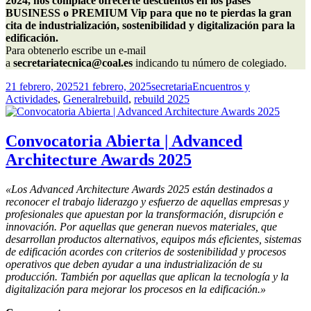
2024, nos complace ofrecerte descuentos en los pases 
BUSINESS o PREMIUM Vip para que no te pierdas la gran 
cita de industrialización, sostenibilidad y digitalización para la 
edificación.
Para obtenerlo escribe un e-mail 
a 
secretariatecnica@coal.es
 indicando tu número de colegiado.
Publicado
Autor
Categorías
21 febrero, 2025
21 febrero, 2025
secretaria
Encuentros y
el
Etiquetas
Actividades
,
General
rebuild
,
rebuild 2025
Convocatoria Abierta | Advanced
Architecture Awards 2025
«Los Advanced Architecture Awards 2025 están destinados a
reconocer el trabajo liderazgo y esfuerzo de aquellas empresas y
profesionales que apuestan por la transformación, disrupción e
innovación. Por aquellas que generan nuevos materiales, que
desarrollan productos alternativos, equipos más eficientes, sistemas
de edificación acordes con criterios de sostenibilidad y procesos
operativos que deben ayudar a una industrialización de su
producción. También por aquellas que aplican la tecnología y la
digitalización para mejorar los procesos en la edificación.»