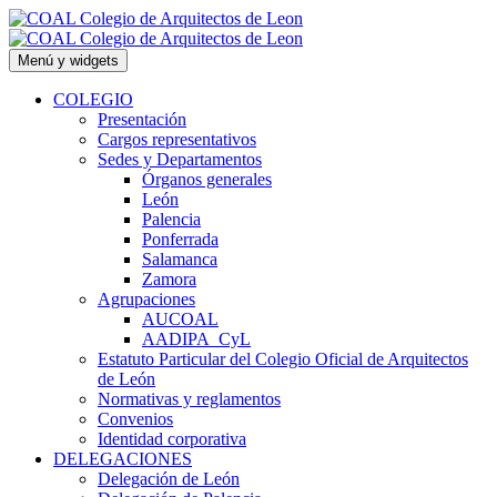
Saltar
al
contenido
Menú y widgets
COLEGIO
Presentación
Cargos representativos
Sedes y Departamentos
Órganos generales
León
Palencia
Ponferrada
Salamanca
Zamora
Agrupaciones
AUCOAL
AADIPA_CyL
Estatuto Particular del Colegio Oficial de Arquitectos
de León
Normativas y reglamentos
Convenios
Identidad corporativa
DELEGACIONES
Delegación de León