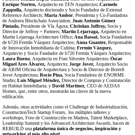
Enrique
Norten
,
Arquitecto en TEN Arquitectos;
Carmelo
Zappulla
,
Arquitecto doctorado y Socio Fundador de External
Reference Architects;
Marta
Ambor
, Presidenta y Co-Fundadora
de Andorra Blockchain Association;
Juan Antonio Gómez
Pintado,
Presidente de Vía Ágora;
Christian Joffroy,
Socio y
Director de Joffroy + Partners;
Martin
Lejarraga
,
Arquitecto en
Martin Lejarraga Architecture Office;
Ana
Bassat
,
Socia Fundadora
de b720 Fermín Vázquez Arquitectos;
Anna
Guanter
,
Responsable
de Innovación Inmobiliaria de Culmia;
Fermín Vázquez,
Arquitecto y Socio Fundador de b720 Fermín Vázquez Arquitectos;
Laura Bueno
, Arquitecta en Fran Silvestre Arquitectos;
Óscar
Miguel Ares Álvarez,
Arquitecto;
Jorge Jover,
Arquitecto Socio
de ABJM Oficina de Arquitectura y Socio & Director de Borrell
Jover Arquitectura;
Rocío Pina,
Socia Fundadora de ENORME
Studio;
Luis Miguel Méndez,
Director de Compras y Contratación
en Habitat Inmobiliaria;
y
David Martínez
, CEO de AEDAS
Homes, que, entre otros, mostrarán las claves de la nueva
edificación.
Además, otras actividades como el Challenge de Industrialización,
ConstructionTech Startup Forum, los múltiples talleres y
workshops
, Foro de Construcción en Madera, Talent Marketplace,
Leadership Summit y los Advanced Architecture Awards, hacen de
REBUILD una
plataforma única de negocios, inspiración y
networking
al más alto nivel
.