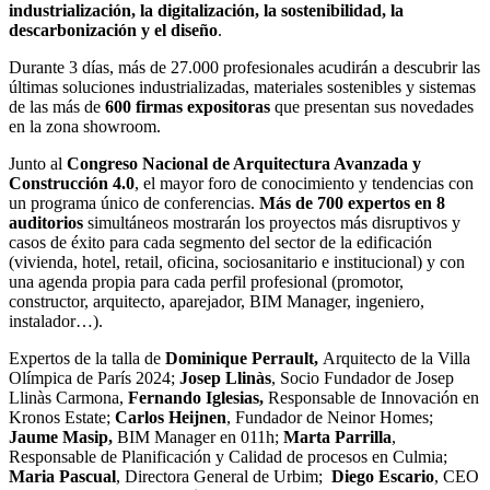
industrialización, la digitalización, la sostenibilidad, la
descarbonización y el diseño
.
Durante 3 días, más de 27.000 profesionales acudirán a descubrir las
últimas soluciones industrializadas, materiales sostenibles y sistemas
de las más de
600 firmas expositoras
que presentan sus novedades
en la zona showroom.
Junto al
Congreso Nacional de Arquitectura Avanzada y
Construcción 4.0
, el mayor foro de conocimiento y tendencias con
un programa único de conferencias.
Más de 700 expertos en 8
auditorios
simultáneos mostrarán los proyectos más disruptivos y
casos de éxito para cada segmento del sector de la edificación
(vivienda, hotel, retail, oficina, sociosanitario e institucional) y con
una agenda propia para cada perfil profesional (promotor,
constructor, arquitecto, aparejador, BIM Manager, ingeniero,
instalador…).
Expertos de la talla de
Dominique Perrault,
Arquitecto de la Villa
Olímpica de París 2024;
Josep
Llinàs
, Socio Fundador de Josep
Llinàs Carmona,
Fernando Iglesias,
Responsable de Innovación en
Kronos Estate;
Carlos
Heijnen
, Fundador de Neinor Homes;
Jaume
Masip
,
BIM Manager en 011h;
Marta Parrilla
,
Responsable de Planificación y Calidad de procesos en Culmia;
Maria Pascual
, Directora General de Urbim;
Diego Escario
, CEO