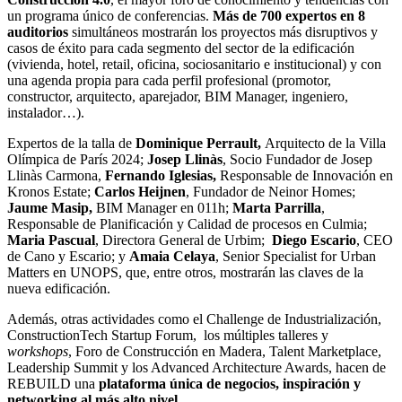
un programa único de conferencias.
Más de 700 expertos en 8
auditorios
simultáneos mostrarán los proyectos más disruptivos y
casos de éxito para cada segmento del sector de la edificación
(vivienda, hotel, retail, oficina, sociosanitario e institucional) y con
una agenda propia para cada perfil profesional (promotor,
constructor, arquitecto, aparejador, BIM Manager, ingeniero,
instalador…).
Expertos de la talla de
Dominique Perrault,
Arquitecto de la Villa
Olímpica de París 2024;
Josep
Llinàs
, Socio Fundador de Josep
Llinàs Carmona,
Fernando Iglesias,
Responsable de Innovación en
Kronos Estate;
Carlos
Heijnen
, Fundador de Neinor Homes;
Jaume
Masip
,
BIM Manager en 011h;
Marta Parrilla
,
Responsable de Planificación y Calidad de procesos en Culmia;
Maria Pascual
, Directora General de Urbim;
Diego Escario
, CEO
de Cano y Escario; y
Amaia Celaya
, Senior Specialist for Urban
Matters en UNOPS, que, entre otros, mostrarán las claves de la
nueva edificación.
Además, otras actividades como el Challenge de Industrialización,
ConstructionTech Startup Forum, los múltiples talleres y
workshops
, Foro de Construcción en Madera, Talent Marketplace,
Leadership Summit y los Advanced Architecture Awards, hacen de
REBUILD una
plataforma única de negocios, inspiración y
networking
al más alto nivel
.