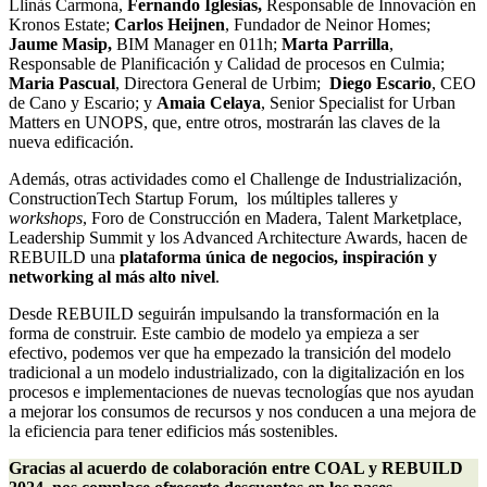
Llinàs Carmona,
Fernando Iglesias,
Responsable de Innovación en
Kronos Estate;
Carlos
Heijnen
, Fundador de Neinor Homes;
Jaume
Masip
,
BIM Manager en 011h;
Marta Parrilla
,
Responsable de Planificación y Calidad de procesos en Culmia;
Maria Pascual
, Directora General de Urbim;
Diego Escario
, CEO
de Cano y Escario; y
Amaia Celaya
, Senior Specialist for Urban
Matters en UNOPS, que, entre otros, mostrarán las claves de la
nueva edificación.
Además, otras actividades como el Challenge de Industrialización,
ConstructionTech Startup Forum, los múltiples talleres y
workshops
, Foro de Construcción en Madera, Talent Marketplace,
Leadership Summit y los Advanced Architecture Awards, hacen de
REBUILD una
plataforma única de negocios, inspiración y
networking
al más alto nivel
.
Desde REBUILD seguirán impulsando la transformación en la
forma de construir. Este cambio de modelo ya empieza a ser
efectivo, podemos ver que ha empezado la transición del modelo
tradicional a un modelo industrializado, con la digitalización en los
procesos e implementaciones de nuevas tecnologías que nos ayudan
a mejorar los consumos de recursos y nos conducen a una mejora de
la eficiencia para tener edificios más sostenibles.
Gracias al acuerdo de colaboración entre COAL y REBUILD 