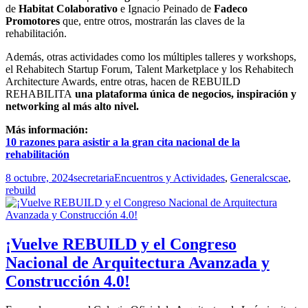
de
Habitat Colaborativo
e Ignacio Peinado de
Fadeco
Promotores
que, entre otros, mostrarán las claves de la
rehabilitación.
Además, otras actividades como los múltiples talleres y workshops,
el Rehabitech Startup Forum, Talent Marketplace y los Rehabitech
Architecture Awards, entre otras, hacen de REBUILD
REHABILITA
una plataforma única de negocios, inspiración y
networking al más alto nivel.
Más información:
10 razones para asistir a la gran cita nacional de la
rehabilitación
Publicado
Autor
Categorías
Etiquetas
8 octubre, 2024
secretaria
Encuentros y Actividades
,
General
cscae
,
el
rebuild
¡Vuelve REBUILD y el Congreso
Nacional de Arquitectura Avanzada y
Construcción 4.0!