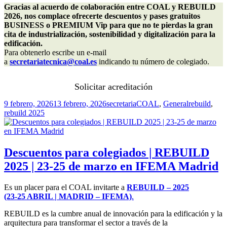
Gracias al acuerdo de colaboración entre COAL y REBUILD 
2026, nos complace ofrecerte descuentos y pases gratuitos 
BUSINESS o PREMIUM Vip para que no te pierdas la gran 
cita de industrialización, sostenibilidad y digitalización para la 
edificación.
Para obtenerlo escribe un e-mail 
a 
secretariatecnica@coal.es
 indicando tu número de colegiado.
Solicitar acreditación
Publicado
Autor
Categorías
Etiquetas
9 febrero, 2026
13 febrero, 2026
secretaria
COAL
,
General
rebuild
,
el
rebuild 2025
Descuentos para colegiados | REBUILD
2025 | 23-25 de marzo en IFEMA Madrid
Es un placer para el COAL invitarte a
REBUILD – 2025
(23-25 ABRIL | MADRID – IFEMA)
.
REBUILD es la cumbre anual de innovación para la edificación y la
arquitectura para transformar el sector a través de la