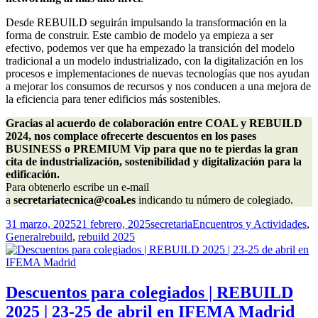
Desde REBUILD seguirán impulsando la transformación en la
forma de construir. Este cambio de modelo ya empieza a ser
efectivo, podemos ver que ha empezado la transición del modelo
tradicional a un modelo industrializado, con la digitalización en los
procesos e implementaciones de nuevas tecnologías que nos ayudan
a mejorar los consumos de recursos y nos conducen a una mejora de
la eficiencia para tener edificios más sostenibles.
Gracias al acuerdo de colaboración entre COAL y REBUILD 
2024, nos complace ofrecerte descuentos en los pases 
BUSINESS o PREMIUM Vip para que no te pierdas la gran 
cita de industrialización, sostenibilidad y digitalización para la 
edificación.
Para obtenerlo escribe un e-mail 
a 
secretariatecnica@coal.es
 indicando tu número de colegiado.
Publicado
Autor
Categorías
31 marzo, 2025
21 febrero, 2025
secretaria
Encuentros y Actividades
,
el
Etiquetas
General
rebuild
,
rebuild 2025
Descuentos para colegiados | REBUILD
2025 | 23-25 de abril en IFEMA Madrid