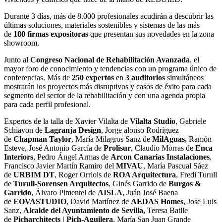
Durante 3 días, más de 8.000 profesionales acudirán a descubrir las
últimas soluciones, materiales sostenibles y sistemas de las más
de
180 firmas expositoras
que presentan sus novedades en la zona
showroom.
Junto al
Congreso Nacional de Rehabilitación Avanzada
, el
mayor foro de conocimiento y tendencias con un programa único de
conferencias. Más de
250 expertos
en
3 auditorios
simultáneos
mostrarán los proyectos más disruptivos y casos de éxito para cada
segmento del sector de la rehabilitación y con una agenda propia
para cada perfil profesional.
Expertos de la talla de Xavier Vilalta de
Vilalta Studio
, Gabriele
Schiavon de
Lagranja Design
, Jorge alonso Rodríguez
de
Chapman Taylor
, María Milagros Sanz de
MilAguas,
Ramón
Esteve, José Antonio García de
Prolisur
, Claudio Morras de
Enca
Interiors
, Pedro Ángel Armas de
Arcon Canarias Instalaciones
,
Francisco Javier Martín Ramiro del
MIVAU
, María Pascual Sáez
de
URBIM DT
, Roger Orriols de
ROA Arquitectura
, Fredi Turull
de
Turull-Sorensen Arquitectos
, Ginés Garrido de
Burgos &
Garrido
, Álvaro Pimentel de
AISLA
, Juán José Baena
de
EOVASTUDIO
, David Martínez de
AEDAS Homes
, Jose Luis
Sanz,
Alcalde del Ayuntamiento de Sevilla,
Teresa Batlle
de
Picharchitects | Pich-Aguilera
, María San Juan Grande