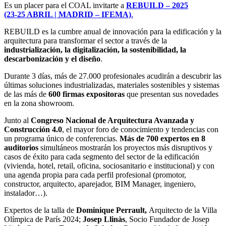
Es un placer para el COAL invitarte a
REBUILD – 2025
(23-25 ABRIL | MADRID – IFEMA)
.
REBUILD es la cumbre anual de innovación para la edificación y la
arquitectura para transformar el sector a través de la
industrialización, la digitalización, la sostenibilidad, la
descarbonización y el diseño
.
Durante 3 días, más de 27.000 profesionales acudirán a descubrir las
últimas soluciones industrializadas, materiales sostenibles y sistemas
de las más de
600 firmas expositoras
que presentan sus novedades
en la zona showroom.
Junto al
Congreso Nacional de Arquitectura Avanzada y
Construcción 4.0
, el mayor foro de conocimiento y tendencias con
un programa único de conferencias.
Más de 700 expertos en 8
auditorios
simultáneos mostrarán los proyectos más disruptivos y
casos de éxito para cada segmento del sector de la edificación
(vivienda, hotel, retail, oficina, sociosanitario e institucional) y con
una agenda propia para cada perfil profesional (promotor,
constructor, arquitecto, aparejador, BIM Manager, ingeniero,
instalador…).
Expertos de la talla de
Dominique Perrault,
Arquitecto de la Villa
Olímpica de París 2024;
Josep
Llinàs
, Socio Fundador de Josep