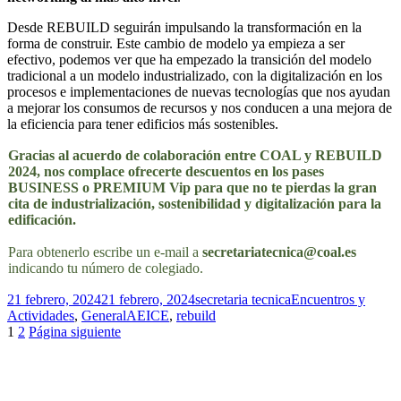
Desde REBUILD seguirán impulsando la transformación en la
forma de construir. Este cambio de modelo ya empieza a ser
efectivo, podemos ver que ha empezado la transición del modelo
tradicional a un modelo industrializado, con la digitalización en los
procesos e implementaciones de nuevas tecnologías que nos ayudan
a mejorar los consumos de recursos y nos conducen a una mejora de
la eficiencia para tener edificios más sostenibles.
Gracias al acuerdo de colaboración entre COAL y REBUILD
2024, nos complace ofrecerte descuentos en los pases
BUSINESS o PREMIUM Vip para que no te pierdas la gran
cita de industrialización, sostenibilidad y digitalización para la
edificación.
Para obtenerlo escribe un e-mail a
secretariatecnica@coal.es
indicando tu número de colegiado.
Publicado
Autor
Categorías
21 febrero, 2024
21 febrero, 2024
secretaria tecnica
Encuentros y
el
Etiquetas
Actividades
,
General
AEICE
,
rebuild
Navegación
Página
Página
1
2
Página siguiente
de
entradas