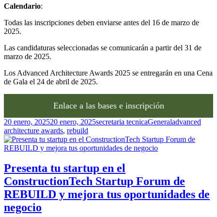
Calendario
:
Todas las inscripciones deben enviarse antes del 16 de marzo de
2025.
Las candidaturas seleccionadas se comunicarán a partir del 31 de
marzo de 2025.
Los Advanced Architecture Awards 2025 se entregarán en una Cena
de Gala el 24 de abril de 2025.
Enlace a las bases e inscripción
Publicado
Autor
Categorías
Etiquetas
20 enero, 2025
20 enero, 2025
secretaria tecnica
General
advanced
el
architecture awards
,
rebuild
Presenta tu startup en el
ConstructionTech Startup Forum de
REBUILD y mejora tus oportunidades de
negocio