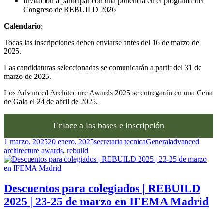
Invitación a participar con una ponencia en el programa del
Congreso de REBUILD 2026
Calendario
:
Todas las inscripciones deben enviarse antes del 16 de marzo de
2025.
Las candidaturas seleccionadas se comunicarán a partir del 31 de
marzo de 2025.
Los Advanced Architecture Awards 2025 se entregarán en una Cena
de Gala el 24 de abril de 2025.
Enlace a las bases e inscripción
Publicado
Autor
Categorías
Etiquetas
1 marzo, 2025
20 enero, 2025
secretaria tecnica
General
advanced
el
architecture awards
,
rebuild
Descuentos para colegiados | REBUILD
2025 | 23-25 de marzo en IFEMA Madrid