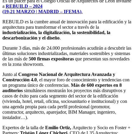
Es un placer para el Colegio Oficial de Arquitectos de León invitarte
a
REBUILD – 2024
(19-21 MARZO | MADRID – IFEMA)
.
REBUILD es la cumbre anual de innovación para la edificación y la
arquitectura para transformar el sector a través de la
industrialización, la digitalización, la sostenibilidad, la
descarbonización y el diseño
.
Durante 3 días, más de 24.000 profesionales acudirán a descubrir las
últimas soluciones industrializadas, materiales sostenibles y sistemas
de las más de
500 firmas expositoras
que presentan sus novedades
en la zona showroom.
Junto al
Congreso Nacional de Arquitectura Avanzada y
Construcción 4.0
, el mayor foro de conocimiento y tendencias con
un programa único de conferencias.
Más de 600 expertos en 8
auditorios
simultáneos mostrarán los proyectos más disruptivos y
casos de éxito para cada segmento del sector de la edificación
(vivienda, hotel, retail, oficina, sociosanitario e institucional) y con
una agenda propia para cada perfil profesional (promotor,
constructor, arquitecto, aparejador, BIM Manager, ingeniero,
instalador…).
Expertos de la talla de
Emilio Ortiz,
Arquitecto y Socio en Foster +
Partners;
Tristán López
Chicheri
,
CEO de L35 Arquitectos;