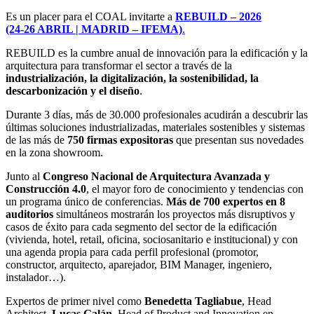
Es un placer para el COAL invitarte a
REBUILD – 2026
(24-26 ABRIL | MADRID – IFEMA)
.
REBUILD es la cumbre anual de innovación para la edificación y la
arquitectura para transformar el sector a través de la
industrialización, la digitalización, la sostenibilidad, la
descarbonización y el diseño
.
Durante 3 días, más de 30.000 profesionales acudirán a descubrir las
últimas soluciones industrializadas, materiales sostenibles y sistemas
de las más de
750 firmas expositoras
que presentan sus novedades
en la zona showroom.
Junto al
Congreso Nacional de Arquitectura Avanzada y
Construcción 4.0
, el mayor foro de conocimiento y tendencias con
un programa único de conferencias.
Más de 700 expertos en 8
auditorios
simultáneos mostrarán los proyectos más disruptivos y
casos de éxito para cada segmento del sector de la edificación
(vivienda, hotel, retail, oficina, sociosanitario e institucional) y con
una agenda propia para cada perfil profesional (promotor,
constructor, arquitecto, aparejador, BIM Manager, ingeniero,
instalador…).
Expertos de primer nivel como
Benedetta Tagliabue
, Head
Architect,
Lucas Galán
, Head of Product and Innovation en