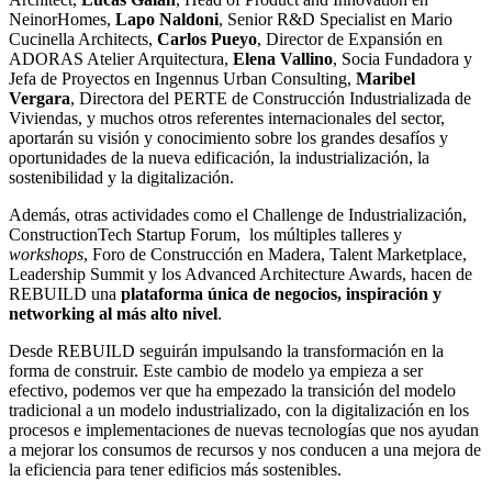
NeinorHomes,
Lapo Naldoni
, Senior R&D Specialist en Mario
Cucinella Architects,
Carlos Pueyo
, Director de Expansión en
ADORAS Atelier Arquitectura,
Elena Vallino
, Socia Fundadora y
Jefa de Proyectos en Ingennus Urban Consulting,
Maribel
Vergara
, Directora del PERTE de Construcción Industrializada de
Viviendas, y muchos otros referentes internacionales del sector,
aportarán su visión y conocimiento sobre los grandes desafíos y
oportunidades de la nueva edificación, la industrialización, la
sostenibilidad y la digitalización.
Además, otras actividades como el Challenge de Industrialización,
ConstructionTech Startup Forum, los múltiples talleres y
workshops
, Foro de Construcción en Madera, Talent Marketplace,
Leadership Summit y los Advanced Architecture Awards, hacen de
REBUILD una
plataforma única de negocios, inspiración y
networking
al más alto nivel
.
Desde REBUILD seguirán impulsando la transformación en la
forma de construir. Este cambio de modelo ya empieza a ser
efectivo, podemos ver que ha empezado la transición del modelo
tradicional a un modelo industrializado, con la digitalización en los
procesos e implementaciones de nuevas tecnologías que nos ayudan
a mejorar los consumos de recursos y nos conducen a una mejora de
la eficiencia para tener edificios más sostenibles.