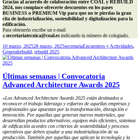
Gracias al acuerdo de colaboración entre COAL y REBUILD 
2024, nos complace ofrecerte descuentos en los pases 
BUSINESS o PREMIUM Vip para que no te pierdas la gran 
cita de industrialización, sostenibilidad y digitalización para la 
edificación.
Para obtenerlo escribe un e-mail 
a 
secretariatecnica@coal.es
 indicando tu número de colegiado.
Publicado
Autor
Categorías
10 marzo, 2025
28 marzo, 2025
secretaria
Encuentros y Actividades
,
el
Etiquetas
General
rebuild
,
rebuild 2025
Últimas semanas | Convocatoria
Advanced Architecture Awards 2025
«Los Advanced Architecture Awards 2025 están destinados a
reconocer el trabajo liderazgo y esfuerzo de aquellas empresas y
profesionales que apuestan por la transformación, disrupción e
innovación. Por aquellas que generan nuevos materiales, que
desarrollan productos alternativos, equipos más eficientes, sistemas
de edificación acordes con criterios de sostenibilidad y procesos
operativos que deben ayudar a una industrialización de su
producción. También por aquellas que aplican la tecnología y la