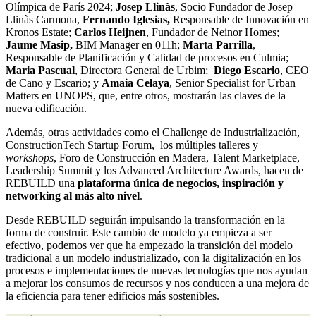
Olímpica de París 2024;
Josep
Llinàs
, Socio Fundador de Josep
Llinàs Carmona,
Fernando Iglesias,
Responsable de Innovación en
Kronos Estate;
Carlos
Heijnen
, Fundador de Neinor Homes;
Jaume
Masip
,
BIM Manager en 011h;
Marta Parrilla
,
Responsable de Planificación y Calidad de procesos en Culmia;
Maria Pascual
, Directora General de Urbim;
Diego Escario
, CEO
de Cano y Escario; y
Amaia Celaya
, Senior Specialist for Urban
Matters en UNOPS, que, entre otros, mostrarán las claves de la
nueva edificación.
Además, otras actividades como el Challenge de Industrialización,
ConstructionTech Startup Forum, los múltiples talleres y
workshops
, Foro de Construcción en Madera, Talent Marketplace,
Leadership Summit y los Advanced Architecture Awards, hacen de
REBUILD una
plataforma única de negocios, inspiración y
networking
al más alto nivel
.
Desde REBUILD seguirán impulsando la transformación en la
forma de construir. Este cambio de modelo ya empieza a ser
efectivo, podemos ver que ha empezado la transición del modelo
tradicional a un modelo industrializado, con la digitalización en los
procesos e implementaciones de nuevas tecnologías que nos ayudan
a mejorar los consumos de recursos y nos conducen a una mejora de
la eficiencia para tener edificios más sostenibles.