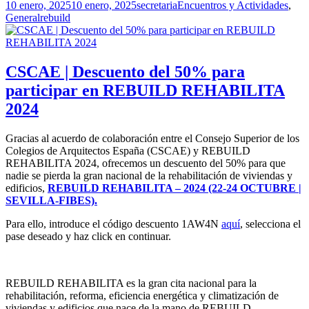
Publicado
Autor
Categorías
10 enero, 2025
10 enero, 2025
secretaria
Encuentros y Actividades
,
el
Etiquetas
General
rebuild
CSCAE | Descuento del 50% para
participar en REBUILD REHABILITA
2024
Gracias al acuerdo de colaboración entre el Consejo Superior de los
Colegios de Arquitectos España (CSCAE) y REBUILD
REHABILITA 2024, ofrecemos un descuento del 50% para que
nadie se pierda la gran nacional de la rehabilitación de viviendas y
edificios,
REBUILD REHABILITA – 2024 (22-24 OCTUBRE |
SEVILLA-FIBES).
Para ello, introduce el código descuento 1AW4N
aquí
, selecciona el
pase deseado y haz click en continuar.
REBUILD REHABILITA es la gran cita nacional para la
rehabilitación, reforma, eficiencia energética y climatización de
viviendas y edificios que nace de la mano de REBUILD.