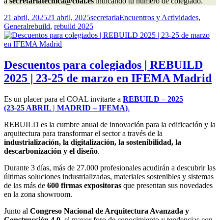
a 
secretariatecnica@coal.es
 indicando tu número de colegiado.
Publicado
Autor
Categorías
21 abril, 2025
21 abril, 2025
secretaria
Encuentros y Actividades
,
el
Etiquetas
General
rebuild
,
rebuild 2025
Descuentos para colegiados | REBUILD
2025 | 23-25 de marzo en IFEMA Madrid
Es un placer para el COAL invitarte a
REBUILD – 2025
(23-25 ABRIL | MADRID – IFEMA)
.
REBUILD es la cumbre anual de innovación para la edificación y la
arquitectura para transformar el sector a través de la
industrialización, la digitalización, la sostenibilidad, la
descarbonización y el diseño
.
Durante 3 días, más de 27.000 profesionales acudirán a descubrir las
últimas soluciones industrializadas, materiales sostenibles y sistemas
de las más de
600 firmas expositoras
que presentan sus novedades
en la zona showroom.
Junto al
Congreso Nacional de Arquitectura Avanzada y
Construcción 4.0
, el mayor foro de conocimiento y tendencias con