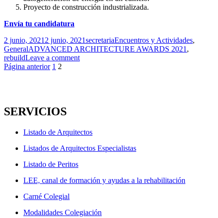
Proyecto de construcción industrializada.
Envía tu candidatura
Publicado
Autor
Categorías
2 junio, 2021
2 junio, 2021
secretaria
Encuentros y Actividades
,
el
Etiquetas
General
ADVANCED ARCHITECTURE AWARDS 2021
,
rebuild
Leave a comment
Navegación
Página
Página
Página anterior
1
2
de
entradas
SERVICIOS
Listado de Arquitectos
Listados de Arquitectos Especialistas
Listado de Peritos
LEE, canal de formación y ayudas a la rehabilitación
Carné Colegial
Modalidades Colegiación