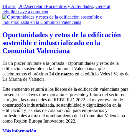
Publicado
Autor
Categorías
Etiquetas
18 abril, 2022
secretaria
Encuentros y Actividades
,
General
el
rebuild
Leave a comment
Oportunidades y retos de la edificación
sostenible e industrializada en la
Comunitat Valenciana
Es un placer invitarte a la jornada «Oportunidades y retos de la
edificación sostenible en la Comunitat Valenciana» que
celebraremos el próximo
24 de marzo
en el edificio Veles i Vents de
La Marina de Valencia.
Este encuentro reunirá a los líderes de la edificación valenciana para
presentar las claves que marcarán el presente y futuro del sector en
la región, las novedades de REBUILD 2022, el mayor evento de
construcción industrializada, sostenibilidad y digitalización en la
edificación y las vías de colaboración para empresarios y
profesionales a raíz del nombramiento de la Comunitat Valenciana
como Región Europa Innovadora 2022.
Más información