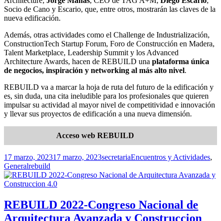
Architecture;
Jorge Mañas
, CEO de TAG A+M;
Diego Escario
,
Socio de Cano y Escario, que, entre otros, mostrarán las claves de la
nueva edificación.
Además, otras actividades como el Challenge de Industrialización,
ConstructionTech Startup Forum, Foro de Construcción en Madera,
Talent Marketplace, Leadership Summit y los Advanced
Architecture Awards, hacen de REBUILD una
plataforma única
de negocios, inspiración y
networking
al más alto nivel
.
REBUILD va a marcar la hoja de ruta del futuro de la edificación y
es, sin duda, una cita ineludible para los profesionales que quieren
impulsar su actividad al mayor nivel de competitividad e innovación
y llevar sus proyectos de edificación a una nueva dimensión.
Acceso web REBUILD
Publicado
Autor
Categorías
17 marzo, 2023
17 marzo, 2023
secretaria
Encuentros y Actividades
,
el
Etiquetas
General
rebuild
REBUILD 2022-Congreso Nacional de
Arquitectura Avanzada y Construccion