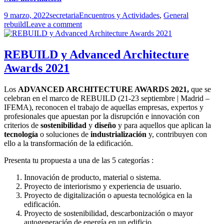
Publicado
Autor
Categorías
Etiquetas
9 marzo, 2022
secretaria
Encuentros y Actividades
,
General
el
rebuild
Leave a comment
REBUILD y Advanced Architecture
Awards 2021
Los
ADVANCED ARCHITECTURE AWARDS 2021,
que se
celebran en el marco de REBUILD (21-23 septiembre | Madrid –
IFEMA), reconocen el trabajo de aquellas empresas, expertos y
profesionales que apuestan por la disrupción e innovación con
criterios de
sostenibilidad
y
diseño
y para aquellos que aplican la
tecnología
o soluciones de
industrialización
y, contribuyen con
ello a la transformación de la edificación.
Presenta tu propuesta a una de las 5 categorías :
Innovación de producto, material o sistema.
Proyecto de interiorismo y experiencia de usuario.
Proyecto de digitalización o apuesta tecnológica en la
edificación.
Proyecto de sostenibilidad, descarbonización o mayor
autogeneración de energía en un edificio.