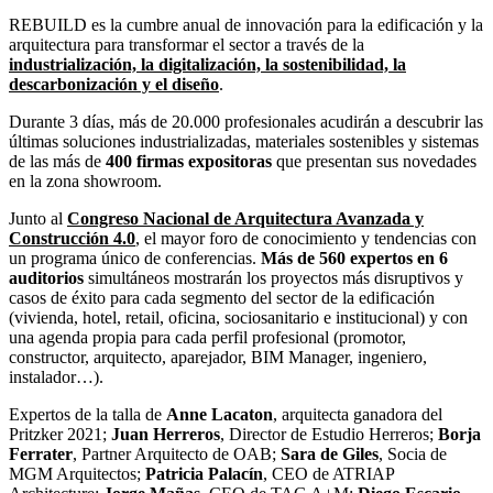
REBUILD es la cumbre anual de innovación para la edificación y la
arquitectura para transformar el sector a través de la
industrialización, la digitalización, la sostenibilidad, la
descarbonización y el diseño
.
Durante 3 días, más de 20.000 profesionales acudirán a descubrir las
últimas soluciones industrializadas, materiales sostenibles y sistemas
de las más de
400 firmas expositoras
que presentan sus novedades
en la zona showroom.
Junto al
Congreso Nacional de Arquitectura Avanzada y
Construcción 4.0
, el mayor foro de conocimiento y tendencias con
un programa único de conferencias.
Más de 560 expertos en 6
auditorios
simultáneos mostrarán los proyectos más disruptivos y
casos de éxito para cada segmento del sector de la edificación
(vivienda, hotel, retail, oficina, sociosanitario e institucional) y con
una agenda propia para cada perfil profesional (promotor,
constructor, arquitecto, aparejador, BIM Manager, ingeniero,
instalador…).
Expertos de la talla de
Anne
Lacaton
, arquitecta ganadora del
Pritzker 2021;
Juan Herreros
, Director de Estudio Herreros;
Borja
Ferrater
, Partner Arquitecto de OAB;
Sara de Giles
, Socia de
MGM Arquitectos;
Patricia
Palacín
, CEO de ATRIAP