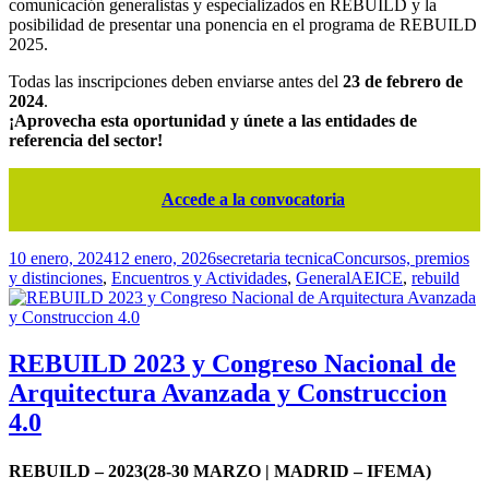
comunicación generalistas y especializados en REBUILD y la
posibilidad de presentar una ponencia en el programa de REBUILD
2025.
Todas las inscripciones deben enviarse antes del
23 de febrero de
2024
.
¡Aprovecha esta oportunidad y únete a las entidades de
referencia del sector!
Accede a la convocatoria
Publicado
Autor
Categorías
10 enero, 2024
12 enero, 2026
secretaria tecnica
Concursos, premios
el
Etiquetas
y distinciones
,
Encuentros y Actividades
,
General
AEICE
,
rebuild
REBUILD 2023 y Congreso Nacional de
Arquitectura Avanzada y Construccion
4.0
REBUILD – 2023
(28-30 MARZO | MADRID – IFEMA)