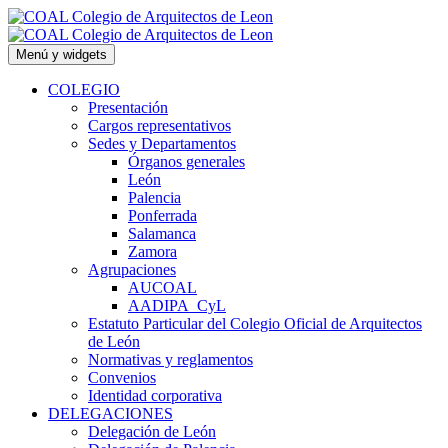
Saltar
al
contenido
Menú y widgets
COLEGIO
Presentación
Cargos representativos
Sedes y Departamentos
Órganos generales
León
Palencia
Ponferrada
Salamanca
Zamora
Agrupaciones
AUCOAL
AADIPA_CyL
Estatuto Particular del Colegio Oficial de Arquitectos
de León
Normativas y reglamentos
Convenios
Identidad corporativa
DELEGACIONES
Delegación de León