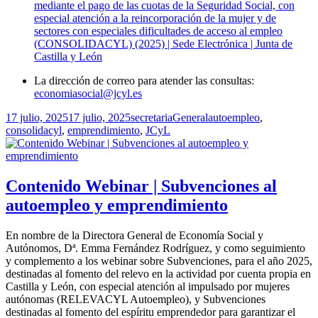
mediante el pago de las cuotas de la Seguridad Social, con
especial atención a la reincorporación de la mujer y de
sectores con especiales dificultades de acceso al empleo
(CONSOLIDACYL) (2025) | Sede Electrónica | Junta de
Castilla y León
La dirección de correo para atender las consultas:
economiasocial@jcyl.es
Publicado
Autor
Categorías
Etiquetas
17 julio, 2025
17 julio, 2025
secretaria
General
autoempleo
,
el
consolidacyl
,
emprendimiento
,
JCyL
Contenido Webinar | Subvenciones al
autoempleo y emprendimiento
En nombre de la Directora General de Economía Social y
Autónomos, Dª. Emma Fernández Rodríguez, y como seguimiento
y complemento a los webinar sobre Subvenciones, para el año 2025,
destinadas al fomento del relevo en la actividad por cuenta propia en
Castilla y León, con especial atención al impulsado por mujeres
autónomas (RELEVACYL Autoempleo), y Subvenciones
destinadas al fomento del espíritu emprendedor para garantizar el