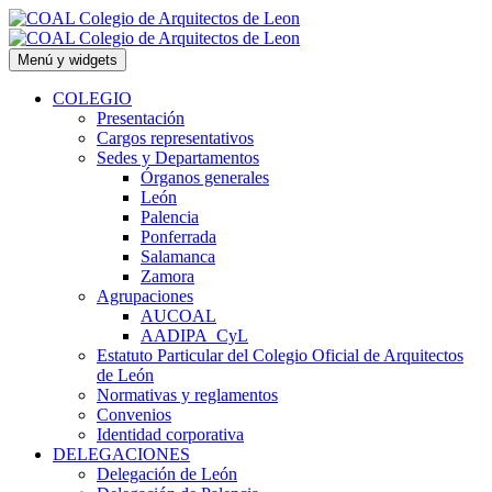
Saltar
al
contenido
Menú y widgets
COLEGIO
Presentación
Cargos representativos
Sedes y Departamentos
Órganos generales
León
Palencia
Ponferrada
Salamanca
Zamora
Agrupaciones
AUCOAL
AADIPA_CyL
Estatuto Particular del Colegio Oficial de Arquitectos
de León
Normativas y reglamentos
Convenios
Identidad corporativa
DELEGACIONES
Delegación de León