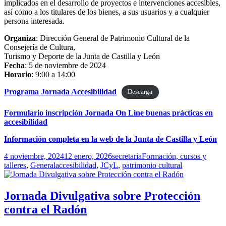
implicados en el desarrollo de proyectos e intervenciones accesibles,
así como a los titulares de los bienes, a sus usuarios y a cualquier
persona interesada.
Organiza
: Dirección General de Patrimonio Cultural de la
Consejería de Cultura,
Turismo y Deporte de la Junta de Castilla y León
Fecha
: 5 de noviembre de 2024
Horario
: 9:00 a 14:00
Programa Jornada Accesibilidad
Descarga
Formulario inscripción Jornada On Line buenas prácticas en
accesibilidad
Información completa en la web de la Junta de Castilla y León
Publicado
Autor
Categorías
4 noviembre, 2024
12 enero, 2026
secretaria
Formación, cursos y
el
Etiquetas
talleres
,
General
accesibilidad
,
JCyL
,
patrimonio cultural
Jornada Divulgativa sobre Protección
contra el Radón