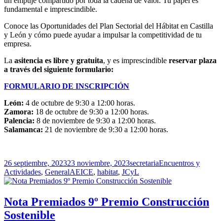
un empuje compartido por toda la cadena de valor. Tu papel es
fundamental e imprescindible.
Conoce las Oportunidades del Plan Sectorial del Hábitat en Castilla
y León y cómo puede ayudar a impulsar la competitividad de tu
empresa.
La
asitencia es libre y gratuita
, y es imprescindible
reservar plaza
a través del siguiente formulario:
FORMULARIO DE INSCRIPCIÓN
León:
Zamora:
Palencia:
Salamanca:
 21 de noviembre de 9:30 a 12:00 horas.
Publicado
Autor
Categorías
26 septiembre, 2023
23 noviembre, 2023
secretaria
Encuentros y
el
Etiquetas
Actividades
,
General
AEICE
,
habitat
,
JCyL
Nota Premiados 9º Premio Construcción
Sostenible