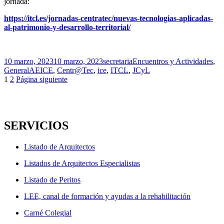
jornada:
https://itcl.es/jornadas-centratec/nuevas-tecnologias-aplicadas-
al-patrimonio-y-desarrollo-territorial/
Publicado
Autor
Categorías
10 marzo, 2023
10 marzo, 2023
secretaria
Encuentros y Actividades
,
el
Etiquetas
General
AEICE
,
Centr@Tec
,
ice
,
ITCL
,
JCyL
Navegación
Página
Página
1
2
Página siguiente
de
entradas
SERVICIOS
Listado de Arquitectos
Listados de Arquitectos Especialistas
Listado de Peritos
LEE, canal de formación y ayudas a la rehabilitación
Carné Colegial