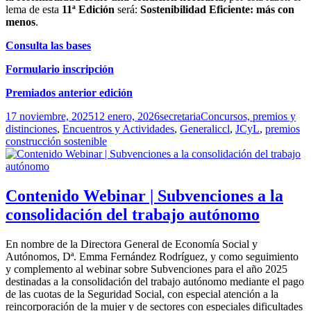
lema de esta
11ª Edición
será:
Sostenibilidad Eficiente: más con
menos
.
Consulta las bases
Formulario inscripción
Premiados anterior edición
Publicado
Autor
Categorías
17 noviembre, 2025
12 enero, 2026
secretaria
Concursos, premios y
el
Etiquetas
distinciones
,
Encuentros y Actividades
,
General
iccl
,
JCyL
,
premios
construcción sostenible
Contenido Webinar | Subvenciones a la
consolidación del trabajo autónomo
En nombre de la Directora General de Economía Social y
Autónomos, Dª. Emma Fernández Rodríguez, y como seguimiento
y complemento al webinar sobre Subvenciones para el año 2025
destinadas a la consolidación del trabajo autónomo mediante el pago
de las cuotas de la Seguridad Social, con especial atención a la
reincorporación de la mujer y de sectores con especiales dificultades