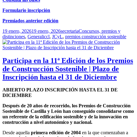
Formulario inscripción
Premiados anterior edición
Publicado
Autor
Categorías
19 enero, 2026
19 enero, 2026
secretaria
Concursos, premios y
el
Etiquetas
distinciones
,
General
iccl
,
JCyL
,
premios construcción sostenible
Participa en la 11ª Edición de los Premios
de Construcción Sostenible | Plazo de
Inscripción hasta el 31 de Diciembre
ABIERTO PLAZO INSCRIPCIÓN HASTA EL 31 DE
DICIEMBRE
Después de 20 años de recorrido, los Premios de Construcción
Sostenible de Castilla y León han conseguido consolidarse como
un referente de la edificación sostenible y de la innovación en
construcción a nivel autonómico y nacional.
Desde aquella
primera edición de 2004
en la que comenzaban a