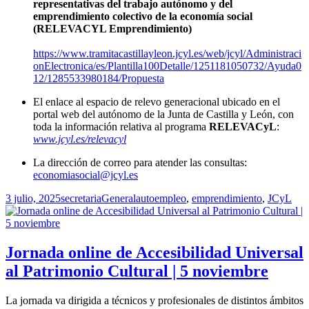
representativas del trabajo autónomo y del
emprendimiento colectivo de la economía social
(RELEVACYL Emprendimiento)
https://www.tramitacastillayleon.jcyl.es/web/jcyl/Administraci
onElectronica/es/Plantilla100Detalle/1251181050732/Ayuda0
12/1285533980184/Propuesta
El enlace al espacio de relevo generacional ubicado en el
portal web del autónomo de la Junta de Castilla y León, con
toda la información relativa al programa
RELEVACyL
:
www.jcyl.es/relevacyl
La dirección de correo para atender las consultas:
economiasocial@jcyl.es
Publicado
Autor
Categorías
Etiquetas
3 julio, 2025
secretaria
General
autoempleo
,
emprendimiento
,
JCyL
el
Jornada online de Accesibilidad Universal
al Patrimonio Cultural | 5 noviembre
La jornada va dirigida a técnicos y profesionales de distintos ámbitos