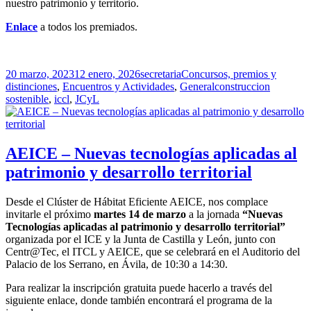
nuestro patrimonio y territorio.
Enlace
a todos los premiados.
Publicado
Autor
Categorías
20 marzo, 2023
12 enero, 2026
secretaria
Concursos, premios y
el
Etiquetas
distinciones
,
Encuentros y Actividades
,
General
construccion
sostenible
,
iccl
,
JCyL
AEICE – Nuevas tecnologías aplicadas al
patrimonio y desarrollo territorial
Desde el Clúster de Hábitat Eficiente AEICE, nos complace
invitarle el próximo
martes 14 de marzo
a la jornada
“Nuevas
Tecnologías aplicadas al patrimonio y desarrollo territorial”
organizada por el ICE y la Junta de Castilla y León, junto con
Centr@Tec, el ITCL y AEICE, que se celebrará en el Auditorio del
Palacio de los Serrano, en Ávila, de 10:30 a 14:30.
Para realizar la inscripción gratuita puede hacerlo a través del
siguiente enlace, donde también encontrará el programa de la