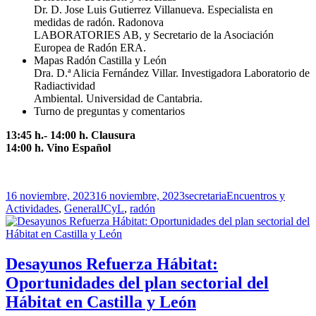
Dr. D. Jose Luis Gutierrez Villanueva. Especialista en
medidas de radón. Radonova
LABORATORIES AB, y Secretario de la Asociación
Europea de Radón ERA.
Mapas Radón Castilla y León
Dra. D.ª Alicia Fernández Villar. Investigadora Laboratorio de
Radiactividad
Ambiental. Universidad de Cantabria.
Turno de preguntas y comentarios
13:45 h.- 14:00 h. Clausura
14:00 h. Vino Español
Publicado
Autor
Categorías
16 noviembre, 2023
16 noviembre, 2023
secretaria
Encuentros y
el
Etiquetas
Actividades
,
General
JCyL
,
radón
Desayunos Refuerza Hábitat:
Oportunidades del plan sectorial del
Hábitat en Castilla y León