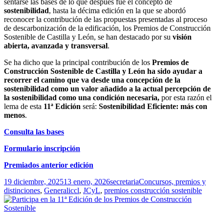
sentarse las bases de lo que después fue el concepto de
sostenibilidad
, hasta la décima edición en la que se abordó
reconocer la contribución de las propuestas presentadas al proceso
de descarbonización de la edificación, los Premios de Construcción
Sostenible de Castilla y León, se han destacado por su
visión
abierta, avanzada y transversal
.
Se ha dicho que la principal contribución de los
Premios de
Construcción Sostenible de Castilla y León ha sido ayudar a
recorrer el camino que va desde una concepción de la
sostenibilidad como un valor añadido a la actual percepción de
la sostenibilidad como una condición necesaria,
por esta razón el
lema de esta
11ª Edición
será:
Sostenibilidad Eficiente: más con
menos
.
Consulta las bases
Formulario inscripción
Premiados anterior edición
Publicado
Autor
Categorías
19 diciembre, 2025
13 enero, 2026
secretaria
Concursos, premios y
el
Etiquetas
distinciones
,
General
iccl
,
JCyL
,
premios construcción sostenible