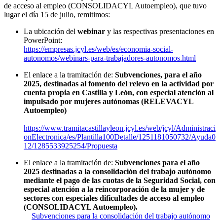
de acceso al empleo (CONSOLIDACYL Autoempleo), que tuvo
lugar el día 15 de julio, remitimos:
La ubicación del
webinar
y las respectivas presentaciones en
PowerPoint:
https://empresas.jcyl.es/web/es/economia-social-
autonomos/webinars-para-trabajadores-autonomos.html
El enlace a la tramitación de:
Subvenciones, para el año
2025, destinadas al fomento del relevo en la actividad por
cuenta propia en Castilla y León, con especial atención al
impulsado por mujeres autónomas (RELEVACYL
Autoempleo)
https://www.tramitacastillayleon.jcyl.es/web/jcyl/Administraci
onElectronica/es/Plantilla100Detalle/1251181050732/Ayuda0
12/1285533925254/Propuesta
El enlace a la tramitación de:
Subvenciones para el año
2025 destinadas a la consolidación del trabajo autónomo
mediante el pago de las cuotas de la Seguridad Social, con
especial atención a la reincorporación de la mujer y de
sectores con especiales dificultades de acceso al empleo
(CONSOLIDACYL Autoempleo).
Subvenciones para la consolidación del trabajo autónomo