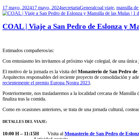
Publicado
Autor
Categorías
Etiquetas
17 mayo, 2024
17 mayo, 2024
secretaria
General
coal viaje
,
mansilla de
el
COAL | Viaje a San Pedro de Eslonza y Mans
Estimados compañeros/as:
Con entusiasmo les invitamos al próximo viaje colegial, de una única
El motivo de la jornada es la visita del
Monasterio de San Pedro de
Arquitectos responsables del reciente proyecto de consolidación y ad
recientemente el premio Europa Nostra 2023
.
Posteriormente, nos trasladaremos a la localidad cercana de Mansilla d
finaliza tras la comida.
Como en ocasiones anteriores, se trata de una jornada cultural, coste
DETALLES DEL VIAJE:
10:00 H – 11:15H
Visita al
Monasterio de San Pedro de Eslon