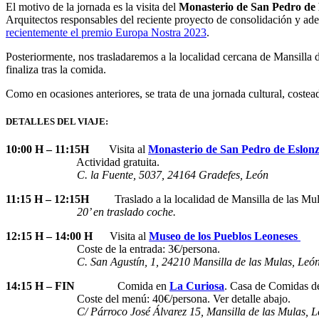
El motivo de la jornada es la visita del
Monasterio de San Pedro de
Arquitectos responsables del reciente proyecto de consolidación y ad
recientemente el premio Europa Nostra 2023
.
Posteriormente, nos trasladaremos a la localidad cercana de Mansilla d
finaliza tras la comida.
Como en ocasiones anteriores, se trata de una jornada cultural, coste
DETALLES DEL VIAJE:
10:00 H – 11:15H
Visita al
Monasterio de San Pedro de Eslon
Actividad gratuita.
C. la Fuente, 5037, 24164 Gradefes, León
11:15 H – 12:15H
Traslado a la localidad de Mansilla de las Mul
20’ en traslado coche.
12:15 H – 14:00 H
Visita al
Museo de los Pueblos Leoneses
Coste de la entrada: 3€/persona.
C. San Agustín, 1, 24210 Mansilla de las Mulas, Leó
14:15 H – FIN
Comida en
La Curiosa
. Casa de Comidas de
Coste del menú: 40€/persona. Ver detalle abajo.
C/ Párroco José Álvarez 15, Mansilla de las Mulas, L