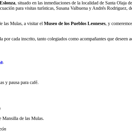
 Eslonza
, situado en las inmediaciones de la localidad de Santa Olaja 
ecuación para visitas turísticas, Susana Valbuena y Andrés Rodriguez, 
e las Mulas, a visitar el
Museo de los Pueblos Leoneses
, y comeremos
ada por cada inscrito, tanto colegiados como acompañantes que deseen ac
za
.
as y pausa para café.
n
 Mansilla de las Mulas.
eón