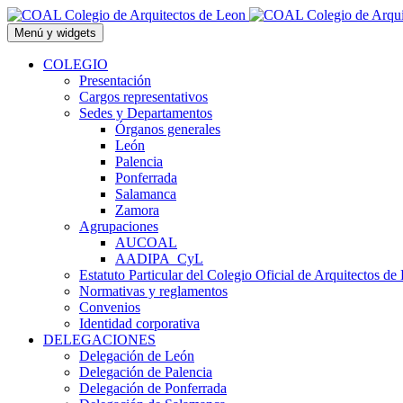
Saltar
al
Menú y widgets
contenido
COLEGIO
Presentación
Cargos representativos
Sedes y Departamentos
Órganos generales
León
Palencia
Ponferrada
Salamanca
Zamora
Agrupaciones
AUCOAL
AADIPA_CyL
Estatuto Particular del Colegio Oficial de Arquitectos de
Normativas y reglamentos
Convenios
Identidad corporativa
DELEGACIONES
Delegación de León
Delegación de Palencia
Delegación de Ponferrada