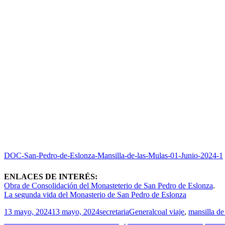
DOC-San-Pedro-de-Eslonza-Mansilla-de-las-Mulas-01-Junio-2024-1
ENLACES DE INTERÉS:
Obra de Consolidación del Monasteterio de San Pedro de Eslonza
.
La segunda vida del Monasterio de San Pedro de Eslonza
Publicado
Autor
Categorías
Etiquetas
13 mayo, 2024
13 mayo, 2024
secretaria
General
coal viaje
,
mansilla de
el
Navegación
Entrada
Anterior
Jornada Técnica + streaming | Sistemas de semi-intemperie 