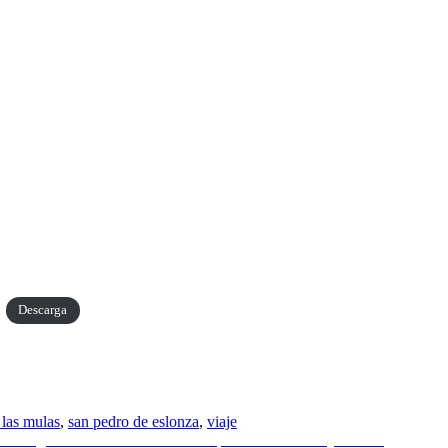
Descarga
 las mulas
,
san pedro de eslonza
,
viaje
con cargas de viento. Pladur WAB. | Jueves 16 de mayo – 18h