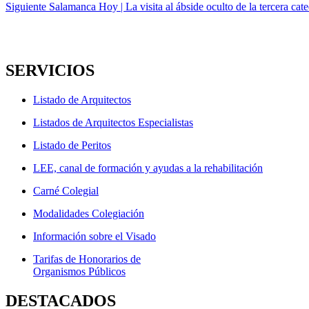
anterior:
Entrada
Siguiente
Salamanca Hoy | La visita al ábside oculto de la tercera cat
de
siguiente:
entradas
SERVICIOS
Listado de Arquitectos
Listados de Arquitectos Especialistas
Listado de Peritos
LEE, canal de formación y ayudas a la rehabilitación
Carné Colegial
Modalidades Colegiación
Información sobre el Visado
Tarifas de Honorarios de
Organismos Públicos
DESTACADOS