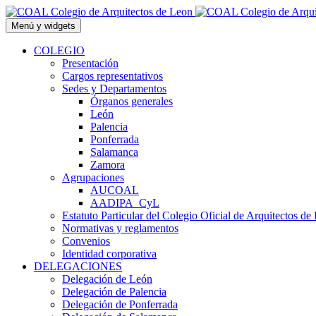
Saltar
al
Menú y widgets
contenido
COLEGIO
Presentación
Cargos representativos
Sedes y Departamentos
Órganos generales
León
Palencia
Ponferrada
Salamanca
Zamora
Agrupaciones
AUCOAL
AADIPA_CyL
Estatuto Particular del Colegio Oficial de Arquitectos de
Normativas y reglamentos
Convenios
Identidad corporativa
DELEGACIONES
Delegación de León
Delegación de Palencia
Delegación de Ponferrada