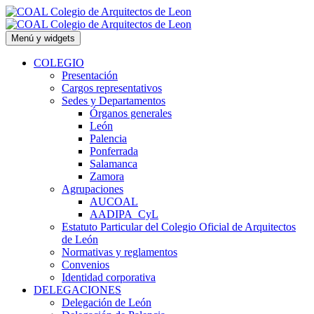
Saltar
al
contenido
Menú y widgets
COLEGIO
Presentación
Cargos representativos
Sedes y Departamentos
Órganos generales
León
Palencia
Ponferrada
Salamanca
Zamora
Agrupaciones
AUCOAL
AADIPA_CyL
Estatuto Particular del Colegio Oficial de Arquitectos
de León
Normativas y reglamentos
Convenios
Identidad corporativa
DELEGACIONES
Delegación de León