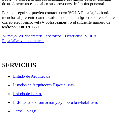
de un descuento especial en sus proyectos de ámbito personal.
Para conseguirlo, pueden contactar con VOLA España, haciendo
mención al presente comunicado, mediante la siguiente dirección de
correo electrónico:
vola@volaspain.es
; o el siguiente número de
teléfono:
938 376 669
Publicado
Autor
Categorías
Etiquetas
24 mayo, 2019
secretaria
General
coal
,
Descuento
,
VOLA
el
España
Leave a comment
SERVICIOS
Listado de Arquitectos
Listados de Arquitectos Especialistas
Listado de Peritos
LEE, canal de formación y ayudas a la rehabilitación
Carné Colegial