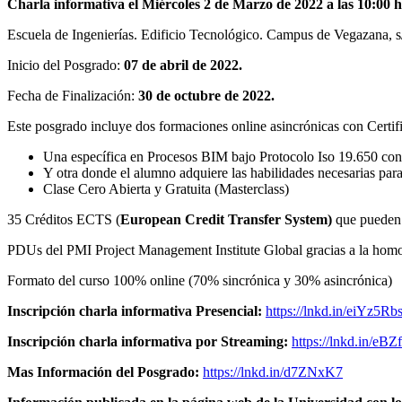
Charla informativa el Miércoles 2 de Marzo de 2022 a las 10:00 h
Escuela de Ingenierías. Edificio Tecnológico. Campus de Vegazan
Inicio del Posgrado:
07 de abril de 2022.
Fecha de Finalización:
30 de octubre de 2022.
Este posgrado incluye dos formaciones online asincrónicas con Cert
Una específica en Procesos BIM bajo Protocolo Iso 19.650 con
Y otra donde el alumno adquiere las habilidades necesarias para
Clase Cero Abierta y Gratuita (Masterclass)
35 Créditos ECTS (
European Credit Transfer System)
que pueden 
PDUs del PMI Project Management Institute Global gracias a la hom
Formato del curso 100% online (70% sincrónica y 30% asincrónica)
Inscripción charla informativa Presencial:
https://lnkd.in/eiYz5Rb
Inscripción charla informativa por Streaming:
https://lnkd.in/eBZf
Mas Información del Posgrado:
https://lnkd.in/d7ZNxK7