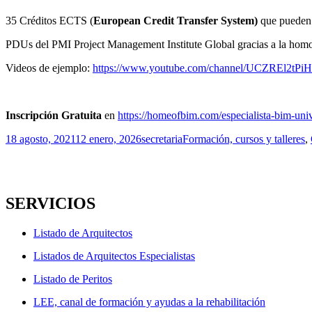
35 Créditos ECTS (
European Credit Transfer System)
que pueden 
PDUs del PMI Project Management Institute Global gracias a la hom
Videos de ejemplo:
https://www.youtube.com/channel/UCZREl2tP
Inscripción Gratuita
en
https://homeofbim.com/especialista-bim-univ
Publicado
Autor
Categorías
18 agosto, 2021
12 enero, 2026
secretaria
Formación, cursos y talleres
,
el
SERVICIOS
Listado de Arquitectos
Listados de Arquitectos Especialistas
Listado de Peritos
LEE, canal de formación y ayudas a la rehabilitación