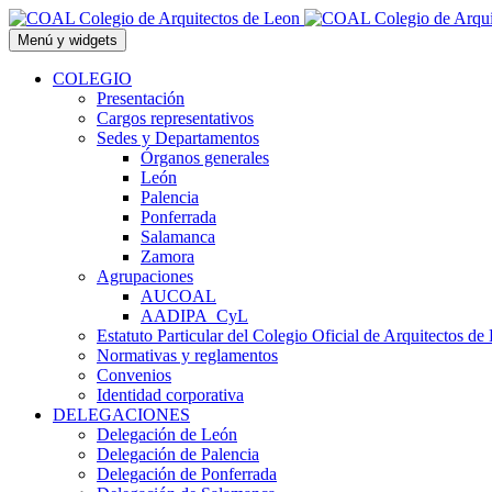
Saltar
al
Menú y widgets
contenido
COLEGIO
Presentación
Cargos representativos
Sedes y Departamentos
Órganos generales
León
Palencia
Ponferrada
Salamanca
Zamora
Agrupaciones
AUCOAL
AADIPA_CyL
Estatuto Particular del Colegio Oficial de Arquitectos de
Normativas y reglamentos
Convenios
Identidad corporativa
DELEGACIONES
Delegación de León
Delegación de Palencia
Delegación de Ponferrada