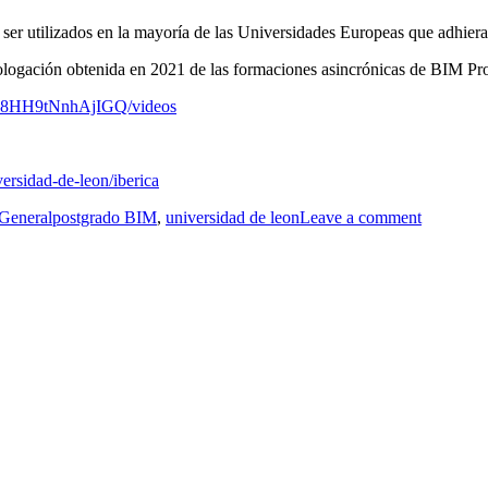
ser utilizados en la mayoría de las Universidades Europeas que adhier
ologación obtenida en 2021 de las formaciones asincrónicas de BIM P
iH8HH9tNnhAjIGQ/videos
ersidad-de-leon/iberica
Etiquetas
General
postgrado BIM
,
universidad de leon
Leave a comment