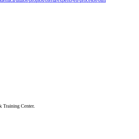
ademica/titulos-propios/oferta/experto-en-procesos-bim
k Training Center.