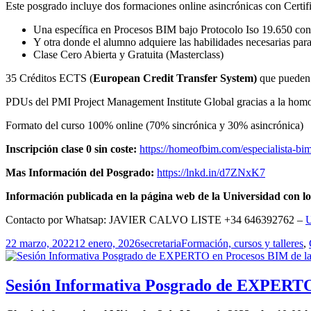
Este posgrado incluye dos formaciones online asincrónicas con Cert
Una específica en Procesos BIM bajo Protocolo Iso 19.650 con
Y otra donde el alumno adquiere las habilidades necesarias para
Clase Cero Abierta y Gratuita (Masterclass)
35 Créditos ECTS (
European Credit Transfer System)
que pueden 
PDUs del PMI Project Management Institute Global gracias a la hom
Formato del curso 100% online (70% sincrónica y 30% asincrónica)
Inscripción clase 0 sin coste:
https://homeofbim.com/especialista-bim
Mas Información del Posgrado:
https://lnkd.in/d7ZNxK7
Información publicada en la página web de la Universidad con los
Contacto por Whatsap: JAVIER CALVO LISTE +34 646392762 –
U
Publicado
Autor
Categorías
22 marzo, 2022
12 enero, 2026
secretaria
Formación, cursos y talleres
,
el
Sesión Informativa Posgrado de EXPERTO 