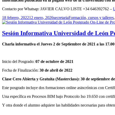
Información publicada en la página web de la Universidad con los
Contacto por Whatsap: JAVIER CALVO LISTE +34 646392762 –
U
Publicado
Autor
Categorías
18 febrero, 2022
12 enero, 2026
secretaria
Formación, cursos y talleres
el
Sesión Informativa Universidad de León 
Charla informativa el Jueves 2 de Septiembre de 2021 a las 17.00
Inicio del Posgrado:
07 de octubre de 2021
Fecha de Finalización:
30 de abril de 2022
Clase Cero Abierta y Gratuita (Masterclass): 30 de septiembre d
Este posgrado incluye dos formaciones online asincrónicas con Cert
Una específica en Procesos BIM bajo Protocolo Iso 19.650 con certi
Y otra donde el alumno adquiere las habilidades necesarias para obtene