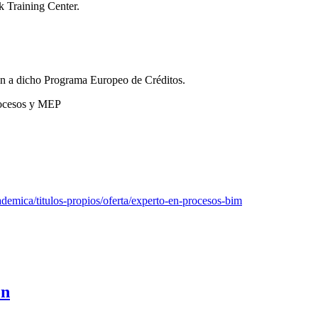
k Training Center.
an a dicho Programa Europeo de Créditos.
rocesos y MEP
ademica/titulos-propios/oferta/experto-en-procesos-bim
ón