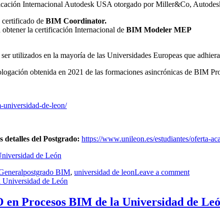
ificación Internacional Autodesk USA otorgado por Miller&Co, Autodes
 certificado de
BIM Coordinator.
 obtener la certificación Internacional de
BIM Modeler MEP
ser utilizados en la mayoría de las Universidades Europeas que adhier
ologación obtenida en 2021 de las formaciones asincrónicas de BIM P
-universidad-de-leon/
 detalles del Postgrado:
https://www.unileon.es/estudiantes/oferta-ac
niversidad de León
Etiquetas
General
postgrado BIM
,
universidad de leon
Leave a comment
en Procesos BIM de la Universidad de Le