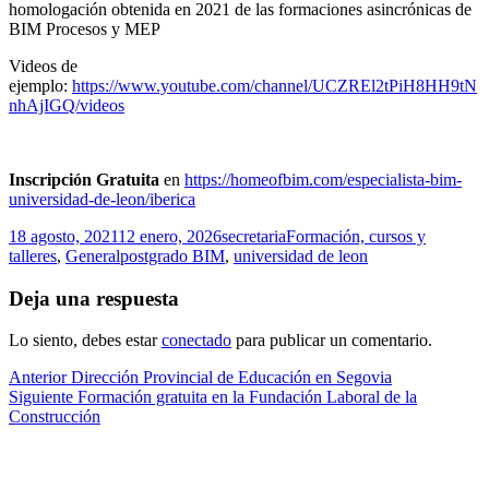
homologación obtenida en 2021 de las formaciones asincrónicas de
BIM Procesos y MEP
Videos de
ejemplo:
https://www.youtube.com/channel/UCZREl2tPiH8HH9tN
nhAjIGQ/videos
Inscripción Gratuita
en
https://homeofbim.com/especialista-bim-
universidad-de-leon/iberica
Publicado
Autor
Categorías
18 agosto, 2021
12 enero, 2026
secretaria
Formación, cursos y
el
Etiquetas
talleres
,
General
postgrado BIM
,
universidad de leon
Deja una respuesta
Lo siento, debes estar
conectado
para publicar un comentario.
Navegación
Entrada
Anterior
Dirección Provincial de Educación en Segovia
anterior:
Entrada
Siguiente
Formación gratuita en la Fundación Laboral de la
de
siguiente:
Construcción
entradas