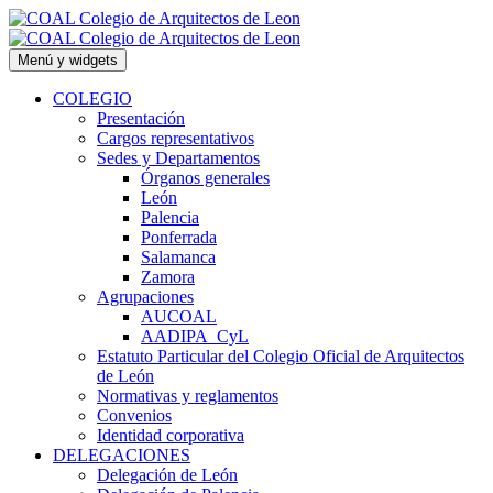
Saltar
al
contenido
Menú y widgets
COLEGIO
Presentación
Cargos representativos
Sedes y Departamentos
Órganos generales
León
Palencia
Ponferrada
Salamanca
Zamora
Agrupaciones
AUCOAL
AADIPA_CyL
Estatuto Particular del Colegio Oficial de Arquitectos
de León
Normativas y reglamentos
Convenios
Identidad corporativa
DELEGACIONES
Delegación de León