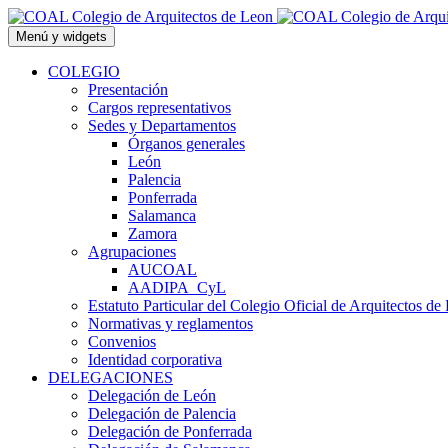
Saltar
al
Menú y widgets
contenido
COLEGIO
Presentación
Cargos representativos
Sedes y Departamentos
Órganos generales
León
Palencia
Ponferrada
Salamanca
Zamora
Agrupaciones
AUCOAL
AADIPA_CyL
Estatuto Particular del Colegio Oficial de Arquitectos de
Normativas y reglamentos
Convenios
Identidad corporativa
DELEGACIONES
Delegación de León
Delegación de Palencia
Delegación de Ponferrada