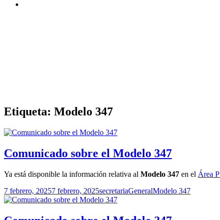
Etiqueta:
Modelo 347
Comunicado sobre el Modelo 347
Ya está disponible la información relativa al
Modelo 347
en el
Área P
Publicado
Autor
Categorías
Etiquetas
7 febrero, 2025
7 febrero, 2025
secretaria
General
Modelo 347
el