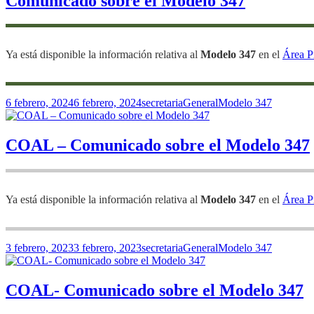
Comunicado sobre el Modelo 347
Ya está disponible la información relativa al
Modelo 347
en el
Área P
Publicado
Autor
Categorías
Etiquetas
6 febrero, 2024
6 febrero, 2024
secretaria
General
Modelo 347
el
COAL – Comunicado sobre el Modelo 347
Ya está disponible la información relativa al
Modelo 347
en el
Área P
Publicado
Autor
Categorías
Etiquetas
3 febrero, 2023
3 febrero, 2023
secretaria
General
Modelo 347
el
COAL- Comunicado sobre el Modelo 347