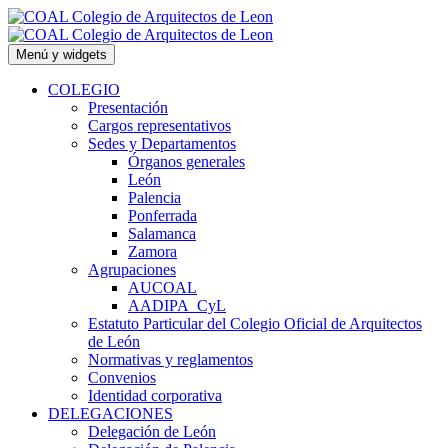
Saltar
al
contenido
Menú y widgets
COLEGIO
Presentación
Cargos representativos
Sedes y Departamentos
Órganos generales
León
Palencia
Ponferrada
Salamanca
Zamora
Agrupaciones
AUCOAL
AADIPA_CyL
Estatuto Particular del Colegio Oficial de Arquitectos
de León
Normativas y reglamentos
Convenios
Identidad corporativa
DELEGACIONES
Delegación de León