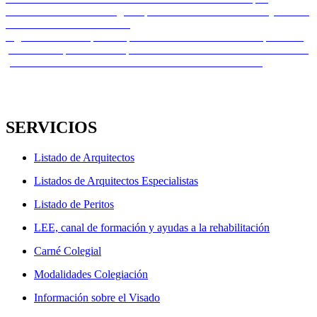
Navegación
anterior:
Parlamentarios en el Congreso para encontrar una solución justa a la
de
reforma de las mutualidades
entradas
Entrada
Siguiente
CSCAE | Oferta para la contratación de un/a arquitecto/a
siguiente:
para su incorporación al departamento de Área Técnica del CSCAE
y la coordinación de la Red de Oficinas de Rehabilitación
SERVICIOS
Listado de Arquitectos
Listados de Arquitectos Especialistas
Listado de Peritos
LEE, canal de formación y ayudas a la rehabilitación
Carné Colegial
Modalidades Colegiación
Información sobre el Visado