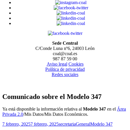
Sede Central
C/Conde Luna nº6, 24003 León
coal@coal.es
987 87 59 00
Aviso legal
Cookies
Política de privacidad
Redes sociales
Comunicado sobre el Modelo 347
Ya está disponible la información relativa al
Modelo 347
en el
Área
Privada 2.0
/Mis Datos/Mis Datos Económicos.
Publicado
Autor
Categorías
Etiquetas
7 febrero, 2025
7 febrero, 2025
secretaria
General
Modelo 347
el
Entrada
Anterior
El CSCAE continúa los contactos con los Grupos