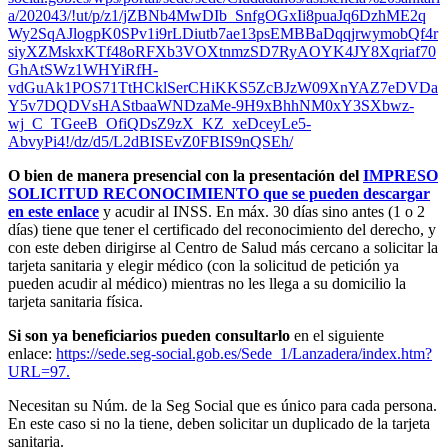
a/202043/!ut/p/z1/jZBNb4MwDIb_SnfgOGxIi8puaJq6DzhME2q
Wy2SqAJlogpK0SPv1i9rLDiutb7ae13psEMBBaDqqjrwymobQf4r
siyXZMskxKTf48oRFXb3VOXtnmzSD7RyAOYK4JY8Xqriaf70
GhAtSWz1WHYiRfH-
vdGuAk1POS71TtHCklSerCHiKKS5ZcBJzW09XnYAZ7eDVDa
Y5v7DQDVsHAStbaaWNDzaMe-9H9xBhhNM0xY3SXbwz-
wj_C_TGeeB_OfiQDsZ9zX_KZ_xeDceyLe5-
AbvyPi4!/dz/d5/L2dBISEvZ0FBIS9nQSEh/
O bien de manera presencial con la presentación del
IMPRESO
SOLICITUD RECONOCIMIENTO que se pueden descargar
en este enlace
y acudir al INSS. En máx. 30 días sino antes (1 o 2
días) tiene que tener el certificado del reconocimiento del derecho, y
con este deben dirigirse al Centro de Salud más cercano a solicitar la
tarjeta sanitaria y elegir médico (con la solicitud de petición ya
pueden acudir al médico) mientras no les llega a su domicilio la
tarjeta sanitaria física.
Si son ya beneficiarios pueden consultarlo
en el siguiente
enlace:
https://sede.seg-social.gob.es/Sede_1/Lanzadera/index.htm?
URL=97
.
Necesitan su Núm. de la Seg Social que es único para cada persona.
En este caso si no la tiene, deben solicitar un duplicado de la tarjeta
sanitaria.