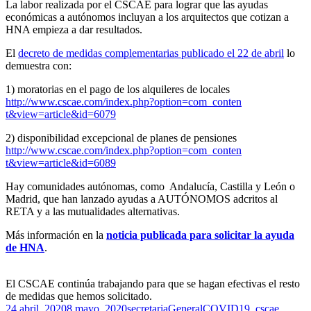
La labor realizada por el CSCAE para lograr que las ayudas
económicas a autónomos incluyan a los arquitectos que cotizan a
HNA empieza a dar resultados.
El
decreto de medidas complementarias publicado el 22 de abril
lo
demuestra con:
1) moratorias en el pago de los alquileres de locales
http://www.cscae.com/
index.php?option=com_conten
t&view=article&id=6079
2) disponibilidad excepcional de planes de pensiones
http://www.cscae.com/
index.php?option=com_conten
t&view=article&id=6089
Hay comunidades autónomas, como Andalucía, Castilla y León o
Madrid, que han lanzado ayudas a AUTÓNOMOS adcritos al
RETA y a las mutualidades alternativas.
Más información en la
noticia publicada para solicitar la ayuda
de HNA
.
El CSCAE continúa trabajando para que se hagan efectivas el resto
de medidas que hemos solicitado.
Publicado
Autor
Categorías
Etiquetas
24 abril, 2020
8 mayo, 2020
secretaria
General
COVID19
,
cscae
,