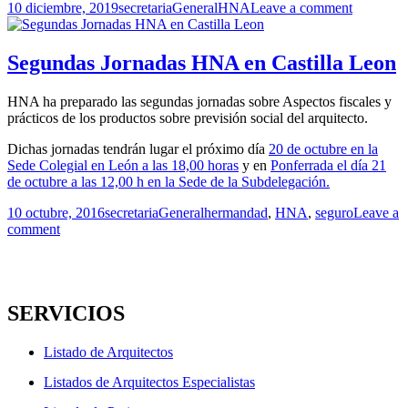
Publicado
Autor
Categorías
Etiquetas
10 diciembre, 2019
secretaria
General
HNA
Leave a comment
el
Segundas Jornadas HNA en Castilla Leon
HNA ha preparado las segundas jornadas sobre Aspectos fiscales y
prácticos de los productos sobre previsión social del arquitecto.
Dichas jornadas tendrán lugar el próximo día
20 de octubre en la
Sede Colegial en León a las 18,00 horas
y en
Ponferrada el día 21
de octubre a las 12,00 h en la Sede de la Subdelegación.
Publicado
Autor
Categorías
Etiquetas
10 octubre, 2016
secretaria
General
hermandad
,
HNA
,
seguro
Leave a
el
comment
SERVICIOS
Listado de Arquitectos
Listados de Arquitectos Especialistas