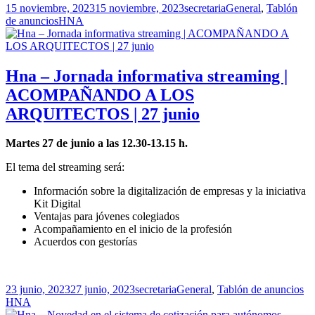
Publicado
Autor
Categorías
15 noviembre, 2023
15 noviembre, 2023
secretaria
General
,
Tablón
el
Etiquetas
de anuncios
HNA
Hna – Jornada informativa streaming |
ACOMPAÑANDO A LOS
ARQUITECTOS | 27 junio
Martes 27 de junio a las 12.30-13.15 h.
El tema del streaming será:
Información sobre la digitalización de empresas y la iniciativa
Kit Digital
Ventajas para jóvenes colegiados
Acompañamiento en el inicio de la profesión
Acuerdos con gestorías
Publicado
Autor
Categorías
Et
23 junio, 2023
27 junio, 2023
secretaria
General
,
Tablón de anuncios
el
HNA