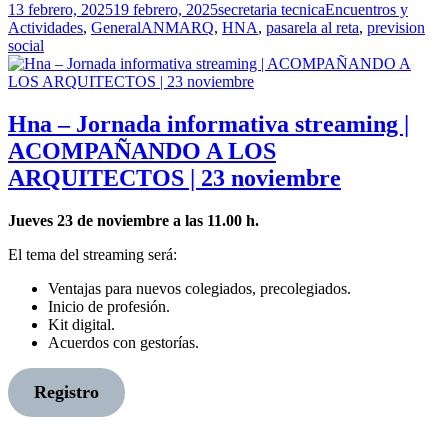
Publicado
Autor
Categorías
13 febrero, 2025
19 febrero, 2025
secretaria tecnica
Encuentros y
el
Etiquetas
Actividades
,
General
ANMARQ
,
HNA
,
pasarela al reta
,
prevision
social
Hna – Jornada informativa streaming |
ACOMPAÑANDO A LOS
ARQUITECTOS | 23 noviembre
Jueves 23 de noviembre a las 11.00 h.
El tema del streaming será:
Ventajas para nuevos colegiados, precolegiados.
Inicio de profesión.
Kit digital.
Acuerdos con gestorías.
Registro