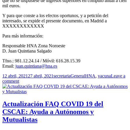
que no se dispusiese de ingresos superiores en cómputo anual a cien
mil euros.
Y para que conste a los efectos oportunos, y a petición del
interesado, se expide el presente documento, en Madrid a
XXXXXXXXXXXX
Para más información:
Responsable HNA Zona Noroeste
D. Juan Quintiana Salgado
Tfno.: 981.12.24.14 / Móvil: 616.28.15.39
Email:
juan.quintiana@hna.es
Publicado
Autor
Categorías
Etiquetas
12 abril, 2021
27 abril, 2021
secretaria
General
HNA
,
vacuna
Leave a
el
comment
Actualización FAQ COVID 19 del
CSCAE: Ayuda a Autónomos y
Mutualistas