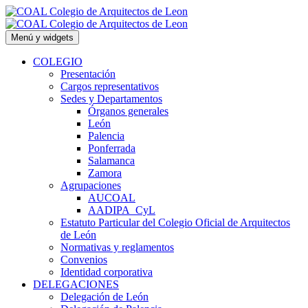
Saltar
al
contenido
Menú y widgets
COLEGIO
Presentación
Cargos representativos
Sedes y Departamentos
Órganos generales
León
Palencia
Ponferrada
Salamanca
Zamora
Agrupaciones
AUCOAL
AADIPA_CyL
Estatuto Particular del Colegio Oficial de Arquitectos
de León
Normativas y reglamentos
Convenios
Identidad corporativa
DELEGACIONES
Delegación de León