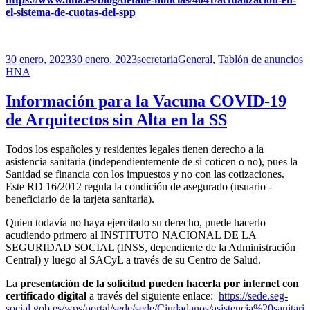
el-sistema-de-cuotas-del-spp
Publicado
Autor
Categorías
E
30 enero, 2023
30 enero, 2023
secretaria
General
,
Tablón de anuncios
el
HNA
Información para la Vacuna COVID-19
de Arquitectos sin Alta en la SS
Todos los españoles y residentes legales tienen derecho a la
asistencia sanitaria (independientemente de si coticen o no), pues la
Sanidad se financia con los impuestos y no con las cotizaciones.
Este RD 16/2012 regula la condición de asegurado (usuario -
beneficiario de la tarjeta sanitaria).
Quien todavía no haya ejercitado su derecho, puede hacerlo
acudiendo primero al INSTITUTO NACIONAL DE LA
SEGURIDAD SOCIAL (INSS, dependiente de la Administración
Central) y luego al SACyL a través de su Centro de Salud.
La
presentación de la solicitud pueden hacerla por internet con
certificado digital
a través del siguiente enlace:
https://sede.seg-
social.gob.es/wps/portal/sede/sede/Ciudadanos/asistencia%20sanitari