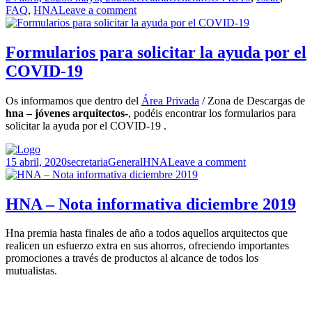
el
FAQ
,
HNA
Leave a comment
Formularios para solicitar la ayuda por el
COVID-19
Os informamos que dentro del
Área Privada
/ Zona de Descargas de
hna – jóvenes arquitectos-
, podéis encontrar los formularios para
solicitar la ayuda por el
COVID-19
.
Publicado
Autor
Categorías
Etiquetas
15 abril, 2020
secretaria
General
HNA
Leave a comment
el
HNA – Nota informativa diciembre 2019
Hna premia hasta finales de año a todos aquellos arquitectos que
realicen un esfuerzo extra en sus ahorros, ofreciendo importantes
promociones a través de productos al alcance de todos los
mutualistas.