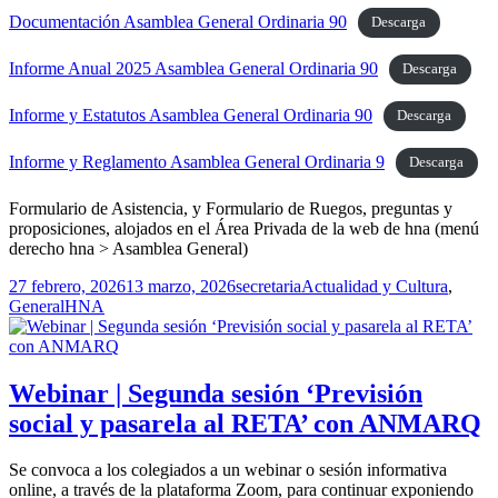
Documentación Asamblea General Ordinaria 90
Descarga
Informe Anual 2025 Asamblea General Ordinaria 90
Descarga
Informe y Estatutos Asamblea General Ordinaria 90
Descarga
Informe y Reglamento Asamblea General Ordinaria 9
Descarga
Formulario de Asistencia, y Formulario de Ruegos, preguntas y
proposiciones, alojados en el Área Privada de la web de hna (menú
derecho hna > Asamblea General)
Publicado
Autor
Categorías
27 febrero, 2026
13 marzo, 2026
secretaria
Actualidad y Cultura
,
el
Etiquetas
General
HNA
Webinar | Segunda sesión ‘Previsión
social y pasarela al RETA’ con ANMARQ
Se convoca a los colegiados a un webinar o sesión informativa
online, a través de la plataforma Zoom, para continuar exponiendo