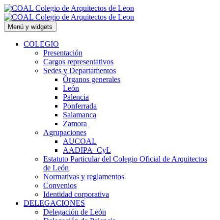
Saltar
al
contenido
Menú y widgets
COLEGIO
Presentación
Cargos representativos
Sedes y Departamentos
Órganos generales
León
Palencia
Ponferrada
Salamanca
Zamora
Agrupaciones
AUCOAL
AADIPA_CyL
Estatuto Particular del Colegio Oficial de Arquitectos
de León
Normativas y reglamentos
Convenios
Identidad corporativa
DELEGACIONES
Delegación de León