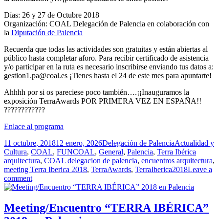
Días: 26 y 27 de Octubre 2018
Organización: COAL Delegación de Palencia en colaboración con
la
Diputación de Palencia
Recuerda que todas las actividades son gratuitas y están abiertas al
público hasta completar aforo. Para recibir certificado de asistencia
y/o participar en la ruta es necesario inscribirse enviando tus datos a:
gestion1.pa@coal.es ¡Tienes hasta el 24 de este mes para apuntarte!
Ahhhh por si os pareciese poco también….¡¡Inauguramos la
exposición TerraAwards POR PRIMERA VEZ EN ESPAÑA!!
????
????
????
Enlace al programa
Publicado
Autor
Categorías
11 octubre, 2018
12 enero, 2026
Delegación de Palencia
Actualidad y
el
Etiquet
Cultura
,
COAL
,
FUNCOAL
,
General
,
Palencia
,
Terra Ibérica
arquitectura
,
COAL delegacion de palencia
,
encuentros arquitectura
,
meeting Terra Iberica 2018
,
TerraAwards
,
TerraIberica2018
Leave a
comment
Meeting/Encuentro “TERRA IBÉRICA”