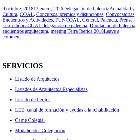
Publicado
Autor
Categorías
9 octubre, 2018
12 enero, 2026
Delegación de Palencia
Actualidad y
el
Cultura
,
COAL
,
Concursos, premios y distinciones
,
Convocatorias
,
Encuentros y Actividades
,
FUNCOAL
,
General
,
Palencia
,
Prensa
,
Etiquetas
Terra Ibérica
COAL delegacion de palencia
,
Diputacion de Palencia
,
encuentros arquitectura
,
meeting Terra Iberica 2018
Leave a
comment
SERVICIOS
Listado de Arquitectos
Listados de Arquitectos Especialistas
Listado de Peritos
LEE, canal de formación y ayudas a la rehabilitación
Carné Colegial
Modalidades Colegiación