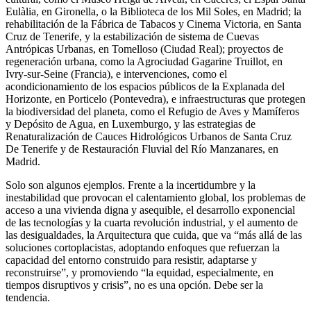
Eulàlia, en Gironella, o la Biblioteca de los Mil Soles, en Madrid; la
rehabilitación de la Fábrica de Tabacos y Cinema Victoria, en Santa
Cruz de Tenerife, y la estabilización de sistema de Cuevas
Antrópicas Urbanas, en Tomelloso (Ciudad Real); proyectos de
regeneración urbana, como la Agrociudad Gagarine Truillot, en
Ivry-sur-Seine (Francia), e intervenciones, como el
acondicionamiento de los espacios públicos de la Explanada del
Horizonte, en Porticelo (Pontevedra), e infraestructuras que protegen
la biodiversidad del planeta, como el Refugio de Aves y Mamíferos
y Depósito de Agua, en Luxemburgo, y las estrategias de
Renaturalización de Cauces Hidrológicos Urbanos de Santa Cruz
De Tenerife y de Restauración Fluvial del Río Manzanares, en
Madrid.
Solo son algunos ejemplos. Frente a la incertidumbre y la
inestabilidad que provocan el calentamiento global, los problemas de
acceso a una vivienda digna y asequible, el desarrollo exponencial
de las tecnologías y la cuarta revolución industrial, y el aumento de
las desigualdades, la Arquitectura que cuida, que va “más allá de las
soluciones cortoplacistas, adoptando enfoques que refuerzan la
capacidad del entorno construido para resistir, adaptarse y
reconstruirse”, y promoviendo “la equidad, especialmente, en
tiempos disruptivos y crisis”, no es una opción. Debe ser la
tendencia.