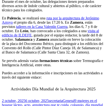
Durante el mes de octubre, las delegaciones tienen preparados
diversos actos de índole cultural y abiertos al público, o de carácter
técnico para los colegiados.
En
Palencia
, se realizará una
ruta por la arquitectura de Jerónimo
Arroyo
el propio día 6, desde las 17:20 h. En
Zamora
, están
previstos
talleres en la Casa Valentín Guerra
, los días 6, 7 y 8 de
octubre. En
León
, han convocado a los colegiados a una
visita al
edificio de ILDEFE
, guiada por el equipo redactor, la tarde del 8 de
octubre.
Salamanca
y
Zamora
anunciarán en breve la colocación
de la placa del Docomomo Ibérico, para distinguir a los edificios del
Convento del Rollo (Calle Pintor Díaz Caneja 18, de Salamanca) y
al Banco de Salamanca (Calle Santa Clara 32, de Zamora).
Se prevén además varias
formaciones técnicas
sobre Termografía e
Inteligencia Artificial, entre otras.
Puedes acceder a la información e inscripciones en las actividades a
través del siguiente enlace:
Actividades Día Mundial de la Arquitectura 2025
Publicado
Autor
Categorías
Etiquetas
2 octubre, 2025
6 octubre, 2025
secretaria
General
9 mujeres en el
el
bosque lácteo
,
acto
,
arquitectura que te cuida
,
coloquio
,
día mundial