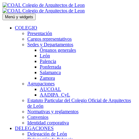
Saltar
al
contenido
Menú y widgets
COLEGIO
Presentación
Cargos representativos
Sedes y Departamentos
Órganos generales
León
Palencia
Ponferrada
Salamanca
Zamora
Agrupaciones
AUCOAL
AADIPA_CyL
Estatuto Particular del Colegio Oficial de Arquitectos
de León
Normativas y reglamentos
Convenios
Identidad corporativa
DELEGACIONES
Delegación de León