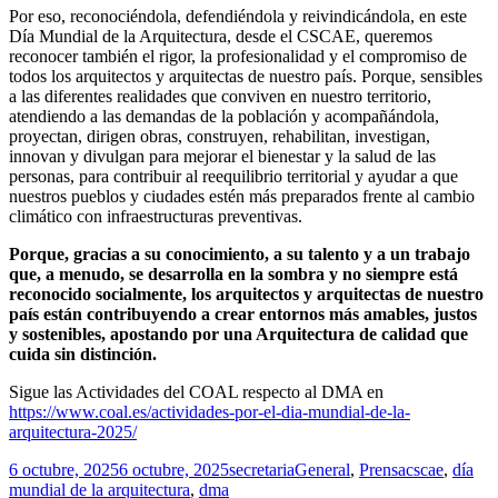
Por eso, reconociéndola, defendiéndola y reivindicándola, en este
Día Mundial de la Arquitectura, desde el CSCAE, queremos
reconocer también el rigor, la profesionalidad y el compromiso de
todos los arquitectos y arquitectas de nuestro país. Porque, sensibles
a las diferentes realidades que conviven en nuestro territorio,
atendiendo a las demandas de la población y acompañándola,
proyectan, dirigen obras, construyen, rehabilitan, investigan,
innovan y divulgan para mejorar el bienestar y la salud de las
personas, para contribuir al reequilibrio territorial y ayudar a que
nuestros pueblos y ciudades estén más preparados frente al cambio
climático con infraestructuras preventivas.
Porque, gracias a su conocimiento, a su talento y a un trabajo
que, a menudo, se desarrolla en la sombra y no siempre está
reconocido socialmente, los arquitectos y arquitectas de nuestro
país están contribuyendo a crear entornos más amables, justos
y sostenibles, apostando por una Arquitectura de calidad que
cuida sin distinción.
Sigue las Actividades del COAL respecto al DMA en 
https://www.coal.es/actividades-por-el-dia-mundial-de-la-
arquitectura-2025/
Publicado
Autor
Categorías
Etiquetas
6 octubre, 2025
6 octubre, 2025
secretaria
General
,
Prensa
cscae
,
día
el
mundial de la arquitectura
,
dma