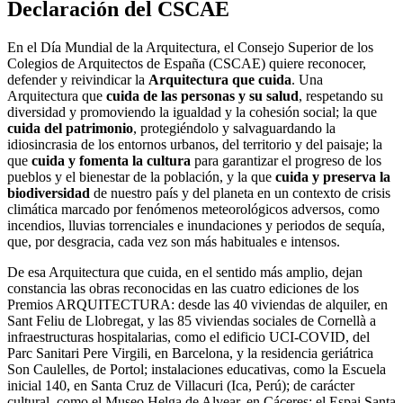
Declaración del CSCAE
En el Día Mundial de la Arquitectura, el Consejo Superior de los
Colegios de Arquitectos de España (CSCAE) quiere reconocer,
defender y reivindicar la
Arquitectura que cuida
. Una
Arquitectura que
cuida de las personas y su salud
, respetando su
diversidad y promoviendo la igualdad y la cohesión social; la que
cuida del patrimonio
, protegiéndolo y salvaguardando la
idiosincrasia de los entornos urbanos, del territorio y del paisaje; la
que
cuida y fomenta la cultura
para garantizar el progreso de los
pueblos y el bienestar de la población, y la que
cuida y preserva la
biodiversidad
de nuestro país y del planeta en un contexto de crisis
climática marcado por fenómenos meteorológicos adversos, como
incendios, lluvias torrenciales e inundaciones y periodos de sequía,
que, por desgracia, cada vez son más habituales e intensos.
De esa Arquitectura que cuida, en el sentido más amplio, dejan
constancia las obras reconocidas en las cuatro ediciones de los
Premios ARQUITECTURA: desde las 40 viviendas de alquiler, en
Sant Feliu de Llobregat, y las 85 viviendas sociales de Cornellà a
infraestructuras hospitalarias, como el edificio UCI-COVID, del
Parc Sanitari Pere Virgili, en Barcelona, y la residencia geriátrica
Son Caulelles, de Portol; instalaciones educativas, como la Escuela
inicial 140, en Santa Cruz de Villacuri (Ica, Perú); de carácter
cultural, como el Museo Helga de Alvear, en Cáceres; el Espai Santa