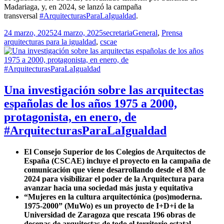
Madariaga, y, en 2024, se lanzó la campaña
transversal
#ArquitecturasParaLaIgualdad
.
Publicado
Autor
Categorías
Etiquetas
24 marzo, 2025
24 marzo, 2025
secretaria
General
,
Prensa
el
arquitecturas para la igualdad
,
cscae
Una investigación sobre las arquitectas
españolas de los años 1975 a 2000,
protagonista, en enero, de
#ArquitecturasParaLaIgualdad
El Consejo Superior de los Colegios de Arquitectos de
España (CSCAE) incluye el proyecto en la campaña de
comunicación que viene desarrollando desde el 8M de
2024 para visibilizar el poder de la Arquitectura para
avanzar hacia una sociedad más justa y equitativa
“Mujeres en la cultura arquitectónica (pos)moderna.
1975-2000” (MuWo) es un proyecto de I+D+i de la
Universidad de Zaragoza que rescata 196 obras de
decenas de arquitectas de todo el territorio estatal,