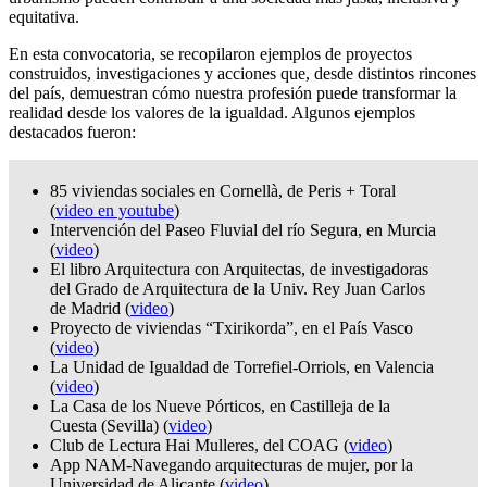
equitativa.
En esta convocatoria, se recopilaron ejemplos de proyectos
construidos, investigaciones y acciones que, desde distintos rincones
del país, demuestran cómo nuestra profesión puede transformar la
realidad desde los valores de la igualdad. Algunos ejemplos
destacados fueron:
85 viviendas sociales en Cornellà, de Peris + Toral
(
video en youtube
)
Intervención del Paseo Fluvial del río Segura, en Murcia
(
video
)
El libro Arquitectura con Arquitectas, de investigadoras
del Grado de Arquitectura de la Univ. Rey Juan Carlos
de Madrid (
video
)
Proyecto de viviendas “Txirikorda”, en el País Vasco
(
video
)
La Unidad de Igualdad de Torrefiel-Orriols, en Valencia
(
video
)
La Casa de los Nueve Pórticos, en Castilleja de la
Cuesta (Sevilla) (
video
)
Club de Lectura Hai Mulleres, del COAG (
video
)
App NAM-Navegando arquitecturas de mujer, por la
Universidad de Alicante (
video
)