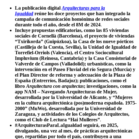
La publicación digital
Arquitecturas para la
Igualdad
reúne los doce proyectos que han integrado la
campaña de comunicación homónima de redes sociales
durante todo el año, desde el 8M de 2024
.
Incluye propuestas edificatorias, como las 85 viviendas
sociales de Cornellà (Barcelona), el proyecto de viviendas
“Txirikorda” (Guipúzkoa), la Casa de los nueve pórticos
(Castilleja de la Cuesta, Sevilla), la Unidad de Igualdad de
Torrefiel-Orriols (Valencia), el Centro Sociocultural
Impluvium (Reinosa, Cantabria) y la Casa Consistorial de
Valverde de Campos (Valladolid); urbanísticas, como la
intervención en el Paseo Fluvial del río Segura (Murcia) y
el Plan Director de reforma y adecuación de la Plaza de
España (Entrerríos, Badajoz); publicaciones, como el
libro
Arquitectura con arquitectas
; investigaciones, como la
app NAM – Navegando Arquitecturas de Mujer,
desarrollada por la Universidad de Alicante, y “Mujeres
en la cultura arquitectónica (pos)moderna española. 1975-
2000” (MuWo), desarrollada por la Universidad de
Zaragoza, y actividades de los Colegios de Arquitectos,
como el Club de Lectura “Hai Mulleres”
.
#ArquitecturasParaLaIgualdad seguirá, en 2025,
divulgando, una vez al mes, de prácticas arquitectónicas
que, repartidas por todo el país, contribuyen a una