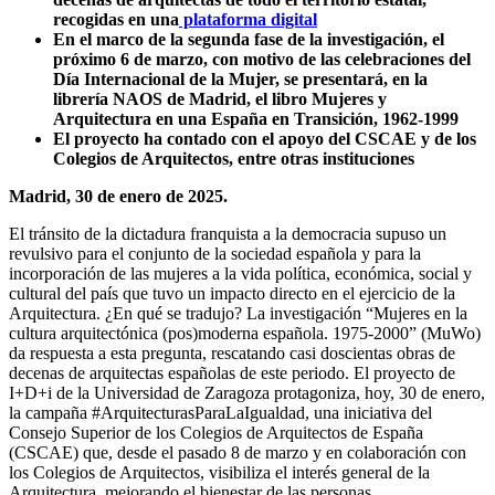
recogidas en una
plataforma digital
En el marco de la segunda fase de la investigación, el
próximo 6 de marzo, con motivo de las celebraciones del
Día Internacional de la Mujer, se presentará, en la
librería NAOS de Madrid, el libro Mujeres y
Arquitectura en una España en Transición, 1962-1999
El proyecto ha contado con el apoyo del CSCAE y de los
Colegios de Arquitectos, entre otras instituciones
Madrid, 30 de enero de 2025.
El tránsito de la dictadura franquista a la democracia supuso un
revulsivo para el conjunto de la sociedad española y para la
incorporación de las mujeres a la vida política, económica, social y
cultural del país que tuvo un impacto directo en el ejercicio de la
Arquitectura. ¿En qué se tradujo? La investigación “Mujeres en la
cultura arquitectónica (pos)moderna española. 1975-2000” (MuWo)
da respuesta a esta pregunta, rescatando casi doscientas obras de
decenas de arquitectas españolas de este periodo. El proyecto de
I+D+i de la Universidad de Zaragoza protagoniza, hoy, 30 de enero,
la campaña #ArquitecturasParaLaIgualdad, una iniciativa del
Consejo Superior de los Colegios de Arquitectos de España
(CSCAE) que, desde el pasado 8 de marzo y en colaboración con
los Colegios de Arquitectos, visibiliza el interés general de la
Arquitectura, mejorando el bienestar de las personas.