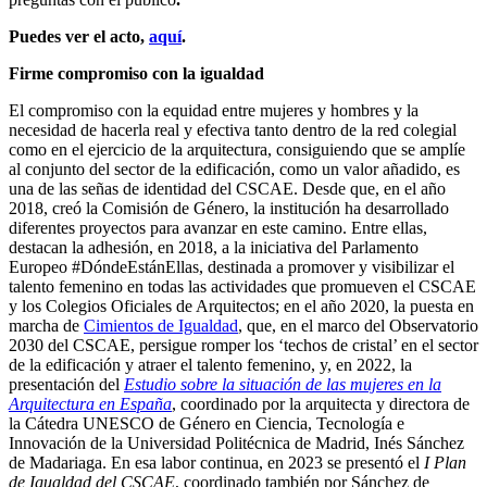
Puedes ver el acto,
aquí
.
Firme compromiso con la igualdad
El compromiso con la equidad entre mujeres y hombres y la
necesidad de hacerla real y efectiva tanto dentro de la red colegial
como en el ejercicio de la arquitectura, consiguiendo que se amplíe
al conjunto del sector de la edificación, como un valor añadido, es
una de las señas de identidad del CSCAE. Desde que, en el año
2018, creó la Comisión de Género, la institución ha desarrollado
diferentes proyectos para avanzar en este camino. Entre ellas,
destacan la adhesión, en 2018, a la iniciativa del Parlamento
Europeo #DóndeEstánEllas, destinada a promover y visibilizar el
talento femenino en todas las actividades que promueven el CSCAE
y los Colegios Oficiales de Arquitectos; en el año 2020, la puesta en
marcha de
Cimientos de Igualdad
, que, en el marco del Observatorio
2030 del CSCAE, persigue romper los ‘techos de cristal’ en el sector
de la edificación y atraer el talento femenino, y, en 2022, la
presentación del
Estudio sobre la situación de las mujeres en la
Arquitectura en España
, coordinado por la arquitecta y directora de
la Cátedra UNESCO de Género en Ciencia, Tecnología e
Innovación de la Universidad Politécnica de Madrid, Inés Sánchez
de Madariaga. En esa labor continua, en 2023 se presentó el
I Plan
de Igualdad del CSCAE
, coordinado también por Sánchez de