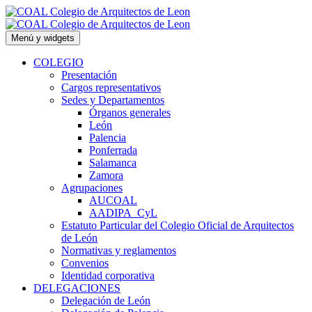
Saltar
al
contenido
Menú y widgets
COLEGIO
Presentación
Cargos representativos
Sedes y Departamentos
Órganos generales
León
Palencia
Ponferrada
Salamanca
Zamora
Agrupaciones
AUCOAL
AADIPA_CyL
Estatuto Particular del Colegio Oficial de Arquitectos
de León
Normativas y reglamentos
Convenios
Identidad corporativa
DELEGACIONES
Delegación de León