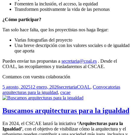
Fomenten la inclusión, el acceso, la equidad
Transformen positivamente la vida de las personas
¿Cómo participar?
Tan solo hace falta, que los proyectistas nos haga llegar:
Varias fotografías del proyecto
Una breve descripción con los valores sociales o de igualdad
que aporta
Puedes enviar tus propuestas a
secretaria@coal.es
. Desde el
COAL, las recopilaremos y trasladaremos al CSCAE.
Contamos con vuestra colaboración
Publicado
Autor
Categorías
Etiquet
5 agosto, 2025
12 enero, 2026
secretaria
COAL
,
Convocatorias
el
arquitecturas para la igualdad
,
cscae
Buscamos arquitecturas para la igualdad
En 2024, el CSCAE lanzó la iniciativa
‘Arquitecturas para la
Igualdad’
, con el objetivo de visibilizar cómo la arquitectura y el
urbanismo pueden contribuir a una sociedad más justa, inclusiva y