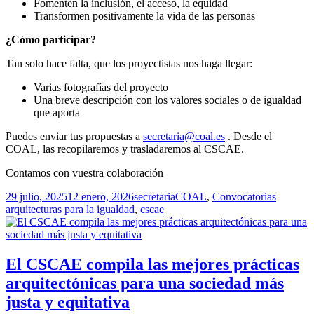
Fomenten la inclusión, el acceso, la equidad
Transformen positivamente la vida de las personas
¿Cómo participar?
Tan solo hace falta, que los proyectistas nos haga llegar:
Varias fotografías del proyecto
Una breve descripción con los valores sociales o de igualdad
que aporta
Puedes enviar tus propuestas a
secretaria@coal.es
. Desde el
COAL, las recopilaremos y trasladaremos al CSCAE.
Contamos con vuestra colaboración
Publicado
Autor
Categorías
Etiqueta
29 julio, 2025
12 enero, 2026
secretaria
COAL
,
Convocatorias
el
arquitecturas para la igualdad
,
cscae
El CSCAE compila las mejores prácticas
arquitectónicas para una sociedad más
justa y equitativa