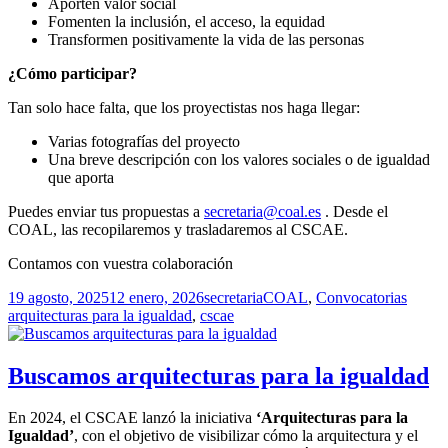
Aporten valor social
Fomenten la inclusión, el acceso, la equidad
Transformen positivamente la vida de las personas
¿Cómo participar?
Tan solo hace falta, que los proyectistas nos haga llegar:
Varias fotografías del proyecto
Una breve descripción con los valores sociales o de igualdad
que aporta
Puedes enviar tus propuestas a
secretaria@coal.es
. Desde el
COAL, las recopilaremos y trasladaremos al CSCAE.
Contamos con vuestra colaboración
Publicado
Autor
Categorías
Etique
19 agosto, 2025
12 enero, 2026
secretaria
COAL
,
Convocatorias
el
arquitecturas para la igualdad
,
cscae
Buscamos arquitecturas para la igualdad
En 2024, el CSCAE lanzó la iniciativa
‘Arquitecturas para la
Igualdad’
, con el objetivo de visibilizar cómo la arquitectura y el