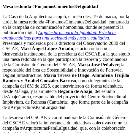
Mesa redonda #ForjamosCimientosDeIgualdad
La Casa de la Arquitectura acogió, el miércoles, 19 de marzo, por la
tarde, la mesa redonda #ForjamosCimientosDeIgualdad, enmarcada
en la campaña de comunicación homónima, donde se presentó la
publicación digital
Arquitecturas para la Igualdad. Prácticas
arquitectónicas para una sociedad más justa y equitativa
.
Presentada y moderada por la directora del Observatorio 2030 del
CSCAE,
Mari Ángel López Amado
, el acto contó con la
bienvenida institucional de la presidenta del CSCAE, a la que siguió
una mesa redonda en la que participaron la tesorera y coordinadora
de la Comisión de Género del CSCAE,
María José Peñalver
; la
responsable del área de Sostenibilidad e Innovación de Ferrovial
Digital Infrastructure,
María Teresa de Diego
;
Almudena Trujillo
Ramírez
y
Anabel González Barroso
, como integrantes de la
campaña del 8M de 2025, que intervinieron de forma telemática,
desde Málaga, y la arquitecta
Begoña de Abajo
, del estudio
deAbajoGarcía, responsable del proyecto del Centro Sociocultural
Impluvium, de Reinosa (Cantabria), que forma parte de la campaña
de #ArquitecturasParaLaIgualdad.
La tesorera del CSCAE y coordinadora de la Comisión de Género
del CSCAE valoró la importancia de iniciativas colectivas como la
campaña #ArquitecturasParaLaIgualdad, que, con la colaboración