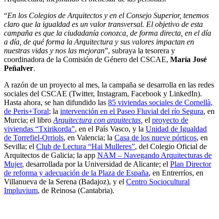
“
En los Colegios de Arquitectos y en el Consejo Superior, tenemos
claro que la igualdad es un valor transversal. El objetivo de esta
campaña es que la ciudadanía conozca, de forma directa, en el día
a día, de qué forma la Arquitectura y sus valores impactan en
nuestras vidas y nos las mejoran
”, subraya la tesorera y
coordinadora de la Comisión de Género del CSCAE,
María José
Peñalver
.
A razón de un proyecto al mes, la campaña se desarrolla en las redes
sociales del CSCAE (Twitter, Instagram, Facebook y LinkedIn).
Hasta ahora, se han difundido las
85 viviendas sociales de Cornellà,
de Peris+Toral
; la
intervención en el Paseo Fluvial del río Segura
, en
Murcia; el libro
Arquitectura con arquitectas
,
el
proyecto de
viviendas “Txirikorda”
, en el País Vasco, y la
Unidad de Igualdad
de Torrefiel-Orriols
, en Valencia; la
Casa de los nueve pórticos
, en
Sevilla; el
Club de Lectura “Hai Mulleres”
, del Colegio Oficial de
Arquitectos de Galicia; la app
NAM – Navegando Arquitecturas de
Mujer
, desarrollada por la Universidad de Alicante; el
Plan Director
de reforma y adecuación de la Plaza de España
, en Entrerríos, en
Villanueva de la Serena (Badajoz), y el
Centro Sociocultural
Impluvium
, de Reinosa (Cantabria).