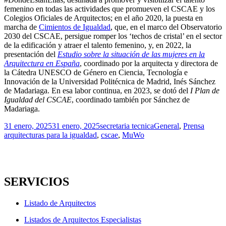
femenino en todas las actividades que promueven el CSCAE y los
Colegios Oficiales de Arquitectos; en el año 2020, la puesta en
marcha de
Cimientos de Igualdad
, que, en el marco del Observatorio
2030 del CSCAE, persigue romper los ‘techos de cristal’ en el sector
de la edificación y atraer el talento femenino, y, en 2022, la
presentación del
Estudio sobre la situación de las mujeres en la
Arquitectura en España
, coordinado por la arquitecta y directora de
la Cátedra UNESCO de Género en Ciencia, Tecnología e
Innovación de la Universidad Politécnica de Madrid, Inés Sánchez
de Madariaga. En esa labor continua, en 2023, se dotó del
I Plan de
Igualdad del CSCAE
, coordinado también por Sánchez de
Madariaga.
Publicado
Autor
Categorías
Etique
31 enero, 2025
31 enero, 2025
secretaria tecnica
General
,
Prensa
el
arquitecturas para la igualdad
,
cscae
,
MuWo
SERVICIOS
Listado de Arquitectos
Listados de Arquitectos Especialistas