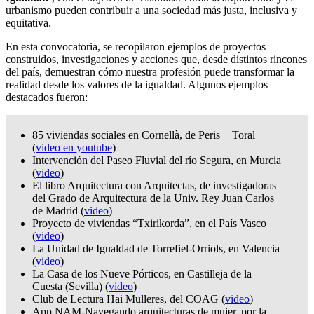
urbanismo pueden contribuir a una sociedad más justa, inclusiva y
equitativa.
En esta convocatoria, se recopilaron ejemplos de proyectos
construidos, investigaciones y acciones que, desde distintos rincones
del país, demuestran cómo nuestra profesión puede transformar la
realidad desde los valores de la igualdad. Algunos ejemplos
destacados fueron:
85 viviendas sociales en Cornellà, de Peris + Toral
(
video en youtube
)
Intervención del Paseo Fluvial del río Segura, en Murcia
(
video
)
El libro Arquitectura con Arquitectas, de investigadoras
del Grado de Arquitectura de la Univ. Rey Juan Carlos
de Madrid (
video
)
Proyecto de viviendas “Txirikorda”, en el País Vasco
(
video
)
La Unidad de Igualdad de Torrefiel-Orriols, en Valencia
(
video
)
La Casa de los Nueve Pórticos, en Castilleja de la
Cuesta (Sevilla) (
video
)
Club de Lectura Hai Mulleres, del COAG (
video
)
App NAM-Navegando arquitecturas de mujer, por la