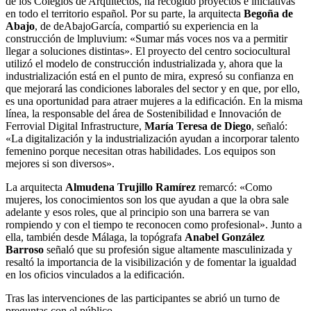
de los Colegios de Arquitectos, ha recogido proyectos e iniciativas
en todo el territorio español. Por su parte, la arquitecta
Begoña de
Abajo
, de deAbajoGarcía, compartió su experiencia en la
construcción de lmpluvium: «Sumar más voces nos va a permitir
llegar a soluciones distintas». El proyecto del centro sociocultural
utilizó el modelo de construcción industrializada y, ahora que la
industrialización está en el punto de mira, expresó su confianza en
que mejorará las condiciones laborales del sector y en que, por ello,
es una oportunidad para atraer mujeres a la edificación. En la misma
línea, la responsable del área de Sostenibilidad e Innovación de
Ferrovial Digital Infrastructure,
María Teresa de Diego
, señaló:
«La digitalización y la industrialización ayudan a incorporar talento
femenino porque necesitan otras habilidades. Los equipos son
mejores si son diversos».
La arquitecta
Almudena Trujillo Ramírez
remarcó: «Como
mujeres, los conocimientos son los que ayudan a que la obra sale
adelante y esos roles, que al principio son una barrera se van
rompiendo y con el tiempo te reconocen como profesional». Junto a
ella, también desde Málaga, la topógrafa
Anabel González
Barroso
señaló que su profesión sigue altamente masculinizada y
resaltó la importancia de la visibilización y de fomentar la igualdad
en los oficios vinculados a la edificación.
Tras las intervenciones de las participantes se abrió un turno de
preguntas con el público
.