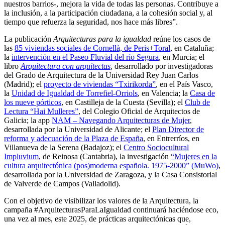
nuestros barrios-, mejora la vida de todas las personas. Contribuye a
la inclusión, a la participación ciudadana, a la cohesión social y, al
tiempo que refuerza la seguridad, nos hace más libres”.
La publicación
Arquitecturas para la igualdad
reúne los casos de
las
85 viviendas sociales de Cornellà, de Peris+Toral
, en Cataluña;
la
intervención en el Paseo Fluvial del río Segura
, en Murcia; el
libro
Arquitectura con arquitectas
,
desarrollado por investigadoras
del Grado de Arquitectura de la Universidad Rey Juan Carlos
(Madrid); el
proyecto de viviendas “Txirikorda”
, en el País Vasco,
la
Unidad de Igualdad de Torrefiel-Orriols
, en Valencia; la
Casa de
los nueve pórticos
, en Castilleja de la Cuesta (Sevilla); el
Club de
Lectura “Hai Mulleres”
, del Colegio Oficial de Arquitectos de
Galicia; la app
NAM – Navegando Arquitecturas de Mujer
,
desarrollada por la Universidad de Alicante; el
Plan Director de
reforma y adecuación de la Plaza de España
, en Entrerríos, en
Villanueva de la Serena (Badajoz); el
Centro Sociocultural
Impluvium
, de Reinosa (Cantabria), la investigación
“Mujeres en la
cultura arquitectónica (pos)moderna española. 1975-2000” (MuWo)
,
desarrollada por la Universidad de Zaragoza, y la Casa Consistorial
de Valverde de Campos (Valladolid).
Con el objetivo de visibilizar los valores de la Arquitectura, la
campaña #ArquitecturasParaLaIgualdad continuará haciéndose eco,
una vez al mes, este 2025, de prácticas arquitectónicas que,