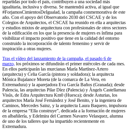
repartidas por todo el país, contribuyen a una sociedad más
igualitaria, inclusiva y diversa. Se mantendrá activa, al igual que
#ForjamosCimientosDeIgualad, la campaña conmemorativa de este
año. Con el apoyo del Observatorio 2030 del CSCAE y de los
Colegios de Arquitectos, el CSCAE ha reunido en ella a arquitectas
y estudios mixtos de arquitectura con profesionales de otros sectores
de la edificación en los que la presencia de mujeres es ínfima para
visibilizar el impacto positivo que tiene en la calidad del entorno
construido la incorporación de talento femenino y servir de
inspiración a otras mujeres.
Tras el vídeo del lanzamiento de la campaña, el pasado 6 de
marzo,
los próximos se difundirán el primer miércoles de cada mes.
En ellos participarán las murcianas María Martínez-Artero
(arquitecta) y Celia García (pintora y soldadora); la arquitecta
Mónica Bujalance Moreta (de la comarca de La Vera, en
Extremadura) y la aparejadora Eva García Baños (Granada); desde
Palencia, las arquitectas Pilar Díez (Palencia) y Àngels Castellarnau
Visús, de Edra Arquitectura Km0 (Huesca); desde Asturias, los
arquitectos María José Fernández y José Benito, y la ingeniera de
Caminos, Mercedes Sainz, y la arquitecta Laura Baquero, impulsora
de la empresa “Ella construye”, dedicada a la formación de mujeres
en albañilería, y Edelmira del Carmen Navarro Velasquez, alumna
de uno de los talleres que ha impartido recientemente en
Extremadura.