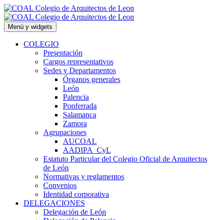
Saltar
al
contenido
Menú y widgets
COLEGIO
Presentación
Cargos representativos
Sedes y Departamentos
Órganos generales
León
Palencia
Ponferrada
Salamanca
Zamora
Agrupaciones
AUCOAL
AADIPA_CyL
Estatuto Particular del Colegio Oficial de Arquitectos
de León
Normativas y reglamentos
Convenios
Identidad corporativa
DELEGACIONES
Delegación de León