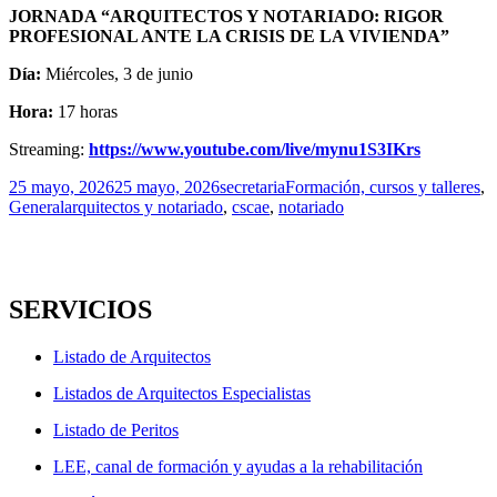
JORNADA “ARQUITECTOS Y NOTARIADO: RIGOR
PROFESIONAL ANTE LA CRISIS DE LA VIVIENDA”
Día:
Miércoles, 3 de junio
Hora:
17 horas
Streaming:
https://www.youtube.com/live/mynu1S3IKrs
Publicado
Autor
Categorías
25 mayo, 2026
25 mayo, 2026
secretaria
Formación, cursos y talleres
,
el
Etiquetas
General
arquitectos y notariado
,
cscae
,
notariado
SERVICIOS
Listado de Arquitectos
Listados de Arquitectos Especialistas
Listado de Peritos
LEE, canal de formación y ayudas a la rehabilitación