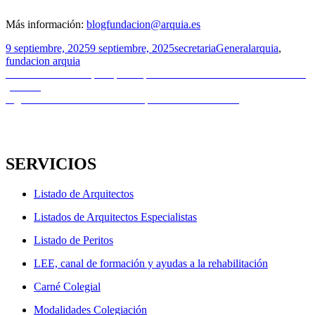
Más información:
blogfundacion@arquia.es
Publicado
Autor
Categorías
Etiquetas
9 septiembre, 2025
9 septiembre, 2025
secretaria
General
arquia
,
el
fundacion arquia
Navegación
Entrada
Anterior
Concurso | Parque Deportivo Tres Luces en Ciudad Lineal
anterior:
(Madrid)
de
Entrada
Siguiente
Convocatoria abierta | Premios NAN 2025
entradas
siguiente:
SERVICIOS
Listado de Arquitectos
Listados de Arquitectos Especialistas
Listado de Peritos
LEE, canal de formación y ayudas a la rehabilitación
Carné Colegial
Modalidades Colegiación