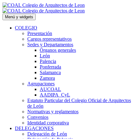
Saltar
al
contenido
Menú y widgets
COLEGIO
Presentación
Cargos representativos
Sedes y Departamentos
Órganos generales
León
Palencia
Ponferrada
Salamanca
Zamora
Agrupaciones
AUCOAL
AADIPA_CyL
Estatuto Particular del Colegio Oficial de Arquitectos
de León
Normativas y reglamentos
Convenios
Identidad corporativa
DELEGACIONES
Delegación de León