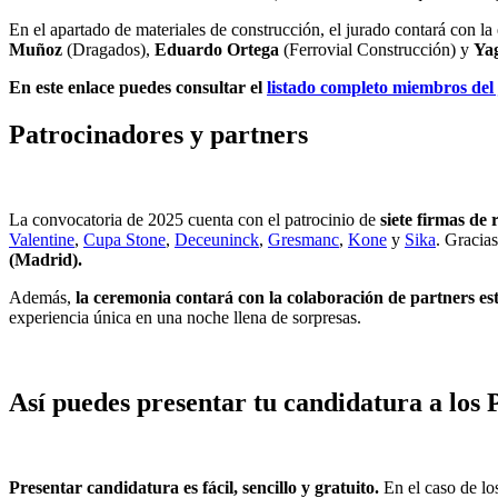
En el apartado de materiales de construcción, el jurado contará con la
Muñoz
(Dragados),
Eduardo Ortega
(Ferrovial Construcción) y
Ya
En este enlace puedes consultar el
listado completo miembros del 
Patrocinadores y partners
La convocatoria de 2025 cuenta con el patrocinio de
siete firmas de 
Valentine
,
Cupa Stone
,
Deceuninck
,
Gresmanc
,
Kone
y
S
ika
. Gracias
(Madrid).
Además,
la ceremonia contará con la colaboración de partners est
experiencia única en una noche llena de sorpresas.
Así puedes presentar tu candidatura a lo
Presentar candidatura es fácil, sencillo y gratuito.
En el caso de lo