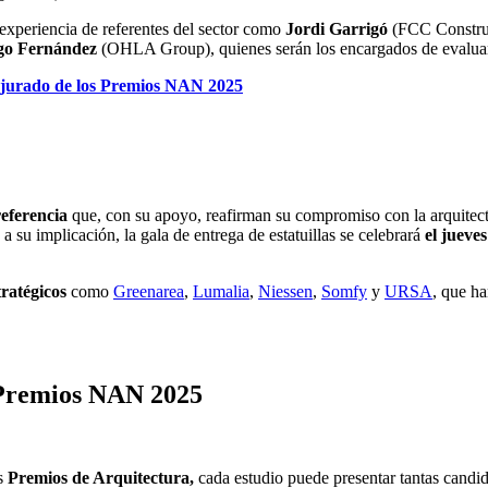
 experiencia de referentes del sector como
Jordi Garrigó
(FCC Constru
go Fernández
(OHLA Group), quienes serán los encargados de evaluar 
jurado de lo
s
Premios NAN 2025
referencia
que, con su apoyo, reafirman su compromiso con la arquitectu
 a su implicación, la gala de entrega de estatuillas se celebrará
el jueve
ratégicos
como
Greenarea
,
Lumalia
,
Niessen
,
Somfy
y
U
R
SA
, que ha
s Premios NAN 2025
s
Premios de Arquitectura,
cada estudio puede presentar tantas candi