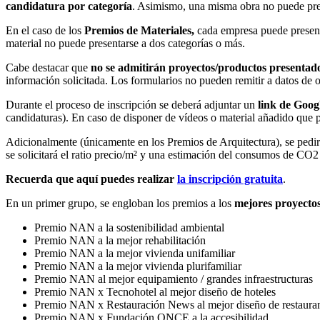
candidatura por categoría
. Asimismo, una misma obra no puede pres
En el caso de los
Premios de Materiales,
cada empresa puede present
material no puede presentarse a dos categorías o más.
Cabe destacar que
no se admitirán proyectos/productos presentado
información solicitada. Los formularios no pueden remitir a datos de o
Durante el proceso de inscripción se deberá adjuntar un
link de Goog
candidaturas). En caso de disponer de vídeos o material añadido que 
Adicionalmente (únicamente en los Premios de Arquitectura), se pedirá
se solicitará el ratio precio/m² y una estimación del consumos de CO2
Recuerda que aquí puedes realizar
la inscripción gratuita
.
En un primer grupo, se engloban los premios a los
mejores proyectos
Premio NAN a la sostenibilidad ambiental
Premio NAN a la mejor rehabilitación
Premio NAN a la mejor vivienda unifamiliar
Premio NAN a la mejor vivienda plurifamiliar
Premio NAN al mejor equipamiento / grandes infraestructuras
Premio NAN x Tecnohotel al mejor diseño de hoteles
Premio NAN x Restauración News al mejor diseño de restaura
Premio NAN x Fundación ONCE a la accesibilidad