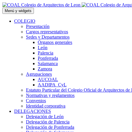
Saltar
al
Menú y widgets
contenido
COLEGIO
Presentación
Cargos representativos
Sedes y Departamentos
Órganos generales
León
Palencia
Ponferrada
Salamanca
Zamora
Agrupaciones
AUCOAL
AADIPA_CyL
Estatuto Particular del Colegio Oficial de Arquitectos de
Normativas y reglamentos
Convenios
Identidad corporativa
DELEGACIONES
Delegación de León
Delegación de Palencia
Delegación de Ponferrada