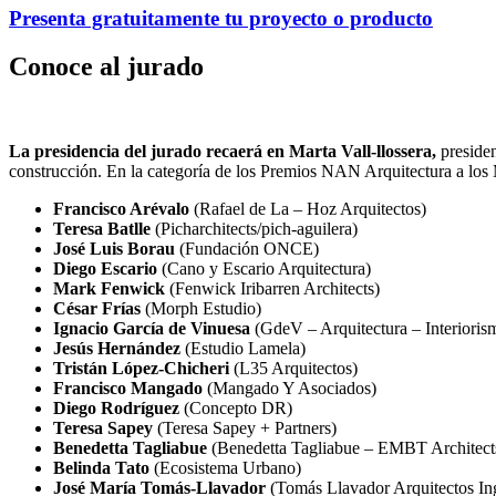
Presenta gratuitamente tu proyecto o producto
Conoce al jurado
La presidencia del jurado recaerá en Marta Vall-llossera,
presiden
construcción. En la categoría de los Premios NAN Arquitectura a los 
Francisco Arévalo
(Rafael de La – Hoz Arquitectos)
Teresa Batlle
(Picharchitects/pich-aguilera)
José Luis Borau
(Fundación ONCE)
Diego Escario
(Cano y Escario Arquitectura)
Mark Fenwick
(Fenwick Iribarren Architects)
César Frías
(Morph Estudio)
Ignacio García de Vinuesa
(GdeV – Arquitectura – Interioris
Jesús Hernández
(Estudio Lamela)
Tristán López-Chicheri
(L35 Arquitectos)
Francisco Mangado
(Mangado Y Asociados)
Diego Rodríguez
(Concepto DR)
Teresa Sapey
(Teresa Sapey + Partners)
Benedetta Tagliabue
(Benedetta Tagliabue – EMBT Architect
Belinda Tato
(Ecosistema Urbano)
José María Tomás-Llavador
(Tomás Llavador Arquitectos In