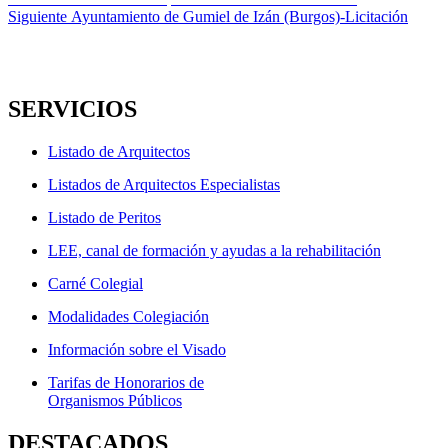
Navegación
anterior:
Entrada
Siguiente
Ayuntamiento de Gumiel de Izán (Burgos)-Licitación
de
siguiente:
entradas
SERVICIOS
Listado de Arquitectos
Listados de Arquitectos Especialistas
Listado de Peritos
LEE, canal de formación y ayudas a la rehabilitación
Carné Colegial
Modalidades Colegiación
Información sobre el Visado
Tarifas de Honorarios de
Organismos Públicos
DESTACADOS