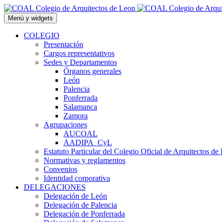
Saltar
al
Menú y widgets
contenido
COLEGIO
Presentación
Cargos representativos
Sedes y Departamentos
Órganos generales
León
Palencia
Ponferrada
Salamanca
Zamora
Agrupaciones
AUCOAL
AADIPA_CyL
Estatuto Particular del Colegio Oficial de Arquitectos de
Normativas y reglamentos
Convenios
Identidad corporativa
DELEGACIONES
Delegación de León
Delegación de Palencia
Delegación de Ponferrada