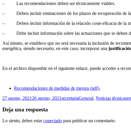
– Las recomendaciones deben ser técnicamente viables.
– Deben incluir estimaciones de los plazos de recuperación de la 
– Deben incluir información de la relación coste-eficacia de la mejor
– Debe incluir información sobre las actuaciones que se deben de em
Así mismo, se establece que no será necesaria la inclusión de recome
energética, siendo necesario, en este caso, incorporar una
justificaci
En el archivo disponible en el siguiente enlace, puede acceder a reco
Recomendaciones de medidas de mejora (pdf).
Publicado
Autor
Categorías
Et
27 agosto, 2021
26 agosto, 2021
secretaria
General
,
Noticias técnicas
er
el
Deja una respuesta
Lo siento, debes estar
conectado
para publicar un comentario.
Entrada
Anterior
II Premio de Arquitectura Terra Ibérica – 2021