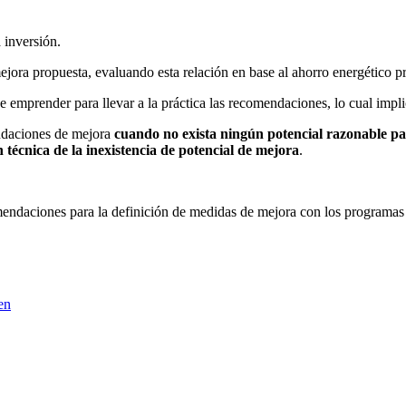
inversión.
a propuesta, evaluando esta relación en base al ahorro energético previ
prender para llevar a la práctica las recomendaciones, lo cual implic
ndaciones de mejora
cuando no exista ningún potencial razonable p
ón técnica de la inexistencia de potencial de mejora
.
mendaciones para la definición de medidas de mejora con los programas d
iquetas
en