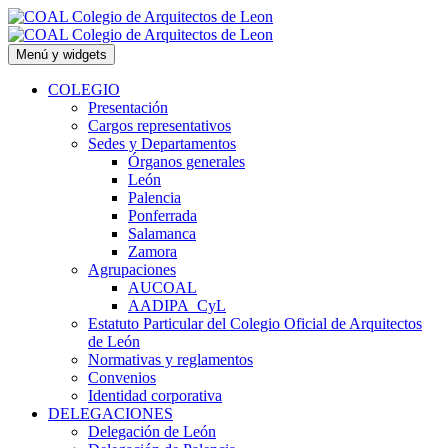
Saltar
al
contenido
Menú y widgets
COLEGIO
Presentación
Cargos representativos
Sedes y Departamentos
Órganos generales
León
Palencia
Ponferrada
Salamanca
Zamora
Agrupaciones
AUCOAL
AADIPA_CyL
Estatuto Particular del Colegio Oficial de Arquitectos
de León
Normativas y reglamentos
Convenios
Identidad corporativa
DELEGACIONES
Delegación de León