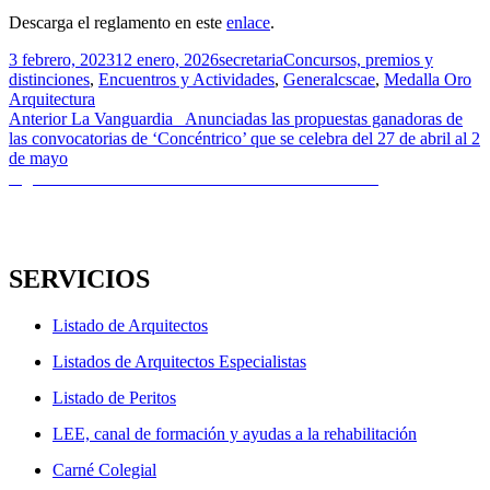
Descarga el reglamento en este
enlace
.
Publicado
Autor
Categorías
3 febrero, 2023
12 enero, 2026
secretaria
Concursos, premios y
el
Etiquetas
distinciones
,
Encuentros y Actividades
,
General
cscae
,
Medalla Oro
Arquitectura
Navegación
Entrada
Anterior
La Vanguardia_ Anunciadas las propuestas ganadoras de
anterior:
las convocatorias de ‘Concéntrico’ que se celebra del 27 de abril al 2
de
de mayo
entradas
Entrada
Siguiente
COAL – Comunicado sobre el Modelo 347
siguiente:
SERVICIOS
Listado de Arquitectos
Listados de Arquitectos Especialistas
Listado de Peritos
LEE, canal de formación y ayudas a la rehabilitación
Carné Colegial