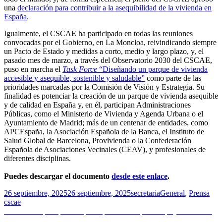
una
declaración para contribuir a la asequibilidad de la vivienda en
España
.
Igualmente, el CSCAE ha participado en todas las reuniones
convocadas por el Gobierno, en La Moncloa, reivindicando siempre
un Pacto de Estado y medidas a corto, medio y largo plazo, y, el
pasado mes de marzo, a través del Observatorio 2030 del CSCAE,
puso en marcha el
Task Force
“Diseñando un parque de vivienda
accesible y asequible, sostenible y saludable”
como parte de las
prioridades marcadas por la Comisión de Visión y Estrategia. Su
finalidad es potenciar la creación de un parque de vivienda asequible
y de calidad en España y, en él, participan Administraciones
Públicas, como el Ministerio de Vivienda y Agenda Urbana o el
Ayuntamiento de Madrid; más de un centenar de entidades, como
APCEspaña, la Asociación Española de la Banca, el Instituto de
Salud Global de Barcelona, Provivienda o la Confederación
Española de Asociaciones Vecinales (CEAV), y profesionales de
diferentes disciplinas.
Puedes descargar el documento
desde este enlace
.
Publicado
Autor
Categorías
Etiq
26 septiembre, 2025
26 septiembre, 2025
secretaria
General
,
Prensa
el
cscae
Navegación
Entrada
Anterior
Empleo público | Una plaza de Arquitecto | Ayuntamiento
anterior:
de Boecillo (Valladolid)