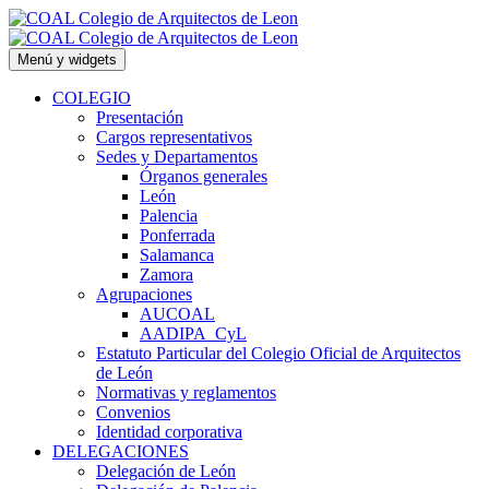
Saltar
al
contenido
Menú y widgets
COLEGIO
Presentación
Cargos representativos
Sedes y Departamentos
Órganos generales
León
Palencia
Ponferrada
Salamanca
Zamora
Agrupaciones
AUCOAL
AADIPA_CyL
Estatuto Particular del Colegio Oficial de Arquitectos
de León
Normativas y reglamentos
Convenios
Identidad corporativa
DELEGACIONES
Delegación de León