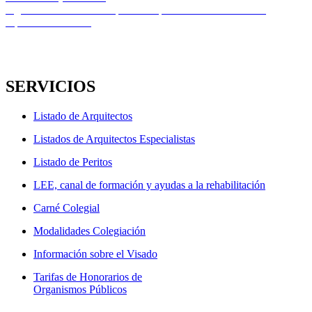
de
Entrada
Siguiente
Noticias de Arquitectura | Semana del 22 al 29 de
entradas
siguiente:
septiembre de 2025
SERVICIOS
Listado de Arquitectos
Listados de Arquitectos Especialistas
Listado de Peritos
LEE, canal de formación y ayudas a la rehabilitación
Carné Colegial
Modalidades Colegiación
Información sobre el Visado
Tarifas de Honorarios de
Organismos Públicos