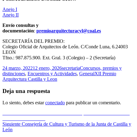
Anejo I
Anejo II
Envío consultas y
documentación
:
premioarquitecturacyl@coal.es
SECRETARÍA DEL PREMIO:
Colegio Oficial de Arquitectos de León. C/Conde Luna, 6.24003
LEON
Tfno.: 987.875.900. Ext. Gral. 3 (Colegio) – 2 (Secretaría)
Publicado
Autor
Categorías
24 marzo, 2022
12 enero, 2026
secretaria
Concursos, premios y
el
Etiquetas
distinciones
,
Encuentros y Actividades
,
General
XII Premio
Arquitectura Castilla y Leon
Deja una respuesta
Lo siento, debes estar
conectado
para publicar un comentario.
Navegación
Entrada
Anterior
Encuentro sectorial. Innovación para la descarbonización
anterior:
en el sector del hábitat
de
Entrada
Siguiente
Consejería de Cultura y Turismo de la Junta de Castilla y
entradas
siguiente:
León