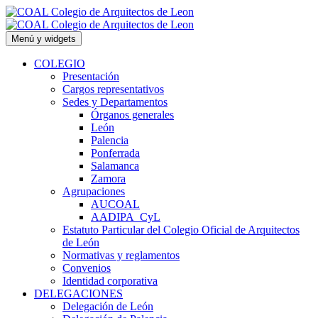
Saltar
al
contenido
Menú y widgets
COLEGIO
Presentación
Cargos representativos
Sedes y Departamentos
Órganos generales
León
Palencia
Ponferrada
Salamanca
Zamora
Agrupaciones
AUCOAL
AADIPA_CyL
Estatuto Particular del Colegio Oficial de Arquitectos
de León
Normativas y reglamentos
Convenios
Identidad corporativa
DELEGACIONES
Delegación de León