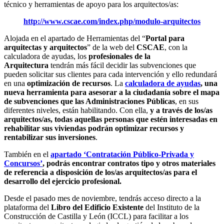
técnico y herramientas de apoyo para los arquitectos/as:
http://www.cscae.com/index.php/modulo-arquitectos
Alojada en el apartado de Herramientas del “
Portal para
arquitectas y arquitectos
” de la web del
CSCAE
, con la
calculadora de ayudas, los
profesionales de la
Arquitectura
tendrán más fácil decidir las subvenciones que
pueden solicitar sus clientes para cada intervención y ello redundará
en una
optimización de recursos
. La
calculadora de ayudas
, una
nueva herramienta para asesorar a la ciudadanía sobre el mapa
de subvenciones que las Administraciones Públicas
, en sus
diferentes niveles, están habilitando. Con ella,
y a través de los/as
arquitectos/as, todas aquellas personas que estén interesadas en
rehabilitar sus viviendas podrán optimizar recursos y
rentabilizar sus inversiones
.
También en el
apartado ‘Contratación Público-Privada y
Concursos’
, podrás encontrar contratos tipo y otros materiales
de referencia a disposición de los/as arquitectos/as para el
desarrollo del ejercicio profesional.
Desde el pasado mes de noviembre, tendrás acceso directo a la
plataforma del
Libro del Edificio Existente
del Instituto de la
Construcción de Castilla y León (ICCL) para facilitar a los