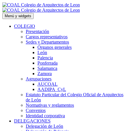
Saltar
al
contenido
Menú y widgets
COLEGIO
Presentación
Cargos representativos
Sedes y Departamentos
Órganos generales
León
Palencia
Ponferrada
Salamanca
Zamora
Agrupaciones
AUCOAL
AADIPA_CyL
Estatuto Particular del Colegio Oficial de Arquitectos
de León
Normativas y reglamentos
Convenios
Identidad corporativa
DELEGACIONES
Delegación de León