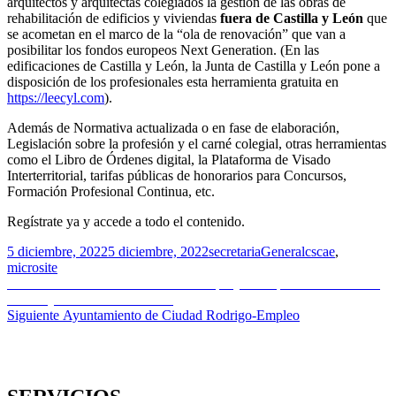
arquitectos y arquitectas colegiados la gestión de las obras de
rehabilitación de edificios y viviendas
fuera de Castilla y León
que
se acometan en el marco de la “ola de renovación” que van a
posibilitar los fondos europeos Next Generation. (En las
edificaciones de Castilla y León, la Junta de Castilla y León pone a
disposición de los profesionales esta herramienta gratuita en
https://leecyl.com
).
Además de Normativa actualizada o en fase de elaboración,
Legislación sobre la profesión y el carné colegial, otras herramientas
como el Libro de Órdenes digital, la Plataforma de Visado
Interterritorial, tarifas públicas de honorarios para Concursos,
Formación Profesional Continua, etc.
Regístrate ya y accede a todo el contenido.
Publicado
Autor
Categorías
Etiquetas
5 diciembre, 2022
5 diciembre, 2022
secretaria
General
cscae
,
el
microsite
Navegación
Entrada
Anterior
Resolución definitiva de los proyectos que se beneficiarán
anterior:
de las ayudas del PIREP local
de
Entrada
Siguiente
Ayuntamiento de Ciudad Rodrigo-Empleo
entradas
siguiente: