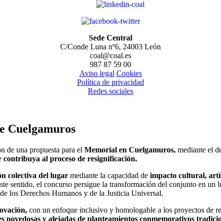
Sede Central
C/Conde Luna nº6, 24003 León
coal@coal.es
987 87 59 00
Aviso legal
Cookies
Política de privacidad
Redes sociales
de Cuelgamuros
ión de una propuesta para el
Memorial en Cuelgamuros,
mediante el de
ue
contribuya al proceso de resignificación.
n colectiva del lugar
mediante la capacidad de
impacto cultural, artí
este sentido, el concurso persigue la transformación del conjunto en 
de los Derechos Humanos y de la Justicia Universal.
novación,
con un enfoque inclusivo y homologable a los proyectos de re
es novedosas y alejadas de planteamientos conmemorativos tradici