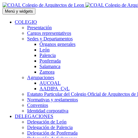
Saltar
al
Menú y widgets
contenido
COLEGIO
Presentación
Cargos representativos
Sedes y Departamentos
Órganos generales
León
Palencia
Ponferrada
Salamanca
Zamora
Agrupaciones
AUCOAL
AADIPA_CyL
Estatuto Particular del Colegio Oficial de Arquitectos de
Normativas y reglamentos
Convenios
Identidad corporativa
DELEGACIONES
Delegación de León
Delegación de Palencia
Delegación de Ponferrada