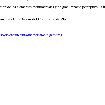
ilación de los elementos monumentales y de gran impacto perceptivo, la
i
a a las 10:00 horas del 16 de junio de 2025
.
urso-de-arquitectura-memorial-cuelgamuros
ucturas de madera y metálica | Zamora 6 mayo 2025