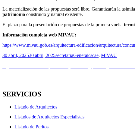
La materialización de las propuestas será libre. Garantizarán la asim
patrimonio
construido y natural existente.
El plazo para la presentación de propuestas de la primera vuelta
termin
Información completa web MIVAU:
https://www.mivau.gob.es/arquitectura-edificacion/arquitectura/conc
Publicado
Autor
Categorías
Etiquetas
30 abril, 2025
30 abril, 2025
secretaria
General
cscae
,
MIVAU
el
Navegación
Entrada
Anterior
6ª edición del concurso ASEMAS PFC
anterior:
Entrada
Siguiente
Curso COAL presencial y streaming | Patología en las estr
de
siguiente:
entradas
SERVICIOS
Listado de Arquitectos
Listados de Arquitectos Especialistas
Listado de Peritos