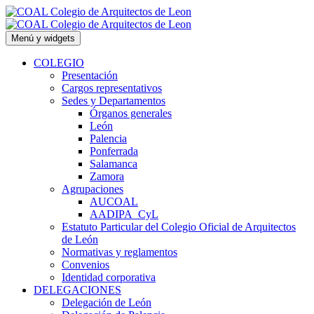
Saltar
al
contenido
Menú y widgets
COLEGIO
Presentación
Cargos representativos
Sedes y Departamentos
Órganos generales
León
Palencia
Ponferrada
Salamanca
Zamora
Agrupaciones
AUCOAL
AADIPA_CyL
Estatuto Particular del Colegio Oficial de Arquitectos
de León
Normativas y reglamentos
Convenios
Identidad corporativa
DELEGACIONES
Delegación de León