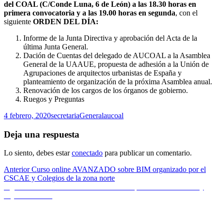
del COAL (C/Conde Luna, 6 de León) a las 18.30 horas en
primera convocatoria y a las 19.00 horas en segunda
, con el
siguiente
ORDEN DEL DÍA:
Informe de la Junta Directiva y aprobación del Acta de la
última Junta General.
Dación de Cuentas del delegado de AUCOAL a la Asamblea
General de la UAAUE, propuesta de adhesión a la Unión de
Agrupaciones de arquitectos urbanistas de España y
planteamiento de organización de la próxima Asamblea anual.
Renovación de los cargos de los órganos de gobierno.
Ruegos y Preguntas
Publicado
Autor
Categorías
Etiquetas
4 febrero, 2020
secretaria
General
aucoal
el
Deja una respuesta
Lo siento, debes estar
conectado
para publicar un comentario.
Navegación
Entrada
Anterior
Curso online AVANZADO sobre BIM organizado por el
anterior:
CSCAE y Colegios de la zona norte
de
Entrada
Siguiente
Ganadores de los Premios de Arquitectura de Ladrillo y
entradas
siguiente:
Teja 2017-2019