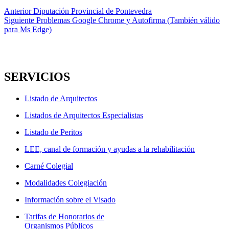
Navegación
Entrada
Anterior
Diputación Provincial de Pontevedra
anterior:
Entrada
Siguiente
Problemas Google Chrome y Autofirma (También válido
de
siguiente:
para Ms Edge)
entradas
SERVICIOS
Listado de Arquitectos
Listados de Arquitectos Especialistas
Listado de Peritos
LEE, canal de formación y ayudas a la rehabilitación
Carné Colegial
Modalidades Colegiación
Información sobre el Visado
Tarifas de Honorarios de
Organismos Públicos