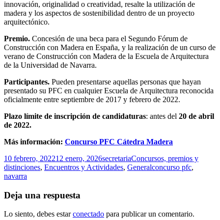
innovación, originalidad o creatividad, resalte la utilización de
madera y los aspectos de sostenibilidad dentro de un proyecto
arquitectónico.
Premio.
Concesión de una beca
para el Segundo Fórum de
Construcción con Madera en España, y la realización de un curso de
verano de Construcción con Madera de la Escuela de Arquitectura
de la Universidad de Navarra.
Participantes.
Pueden presentarse aquellas personas que hayan
presentado su PFC en cualquier Escuela de Arquitectura reconocida
oficialmente entre septiembre de 2017 y febrero de 2022.
Plazo límite de inscripción de candidaturas
: antes del
20 de abril
de 2022.
Más información:
Concurso PFC Cátedra Madera
Publicado
Autor
Categorías
10 febrero, 2022
12 enero, 2026
secretaria
Concursos, premios y
el
Etiquetas
distinciones
,
Encuentros y Actividades
,
General
concurso pfc
,
navarra
Deja una respuesta
Lo siento, debes estar
conectado
para publicar un comentario.