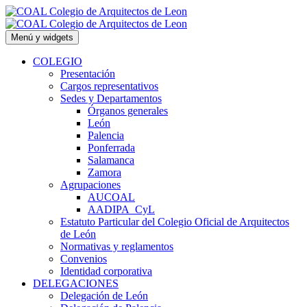
Saltar
al
contenido
Menú y widgets
COLEGIO
Presentación
Cargos representativos
Sedes y Departamentos
Órganos generales
León
Palencia
Ponferrada
Salamanca
Zamora
Agrupaciones
AUCOAL
AADIPA_CyL
Estatuto Particular del Colegio Oficial de Arquitectos
de León
Normativas y reglamentos
Convenios
Identidad corporativa
DELEGACIONES
Delegación de León