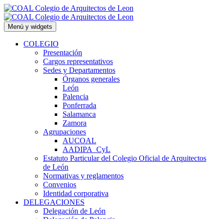
Saltar
al
contenido
Menú y widgets
COLEGIO
Presentación
Cargos representativos
Sedes y Departamentos
Órganos generales
León
Palencia
Ponferrada
Salamanca
Zamora
Agrupaciones
AUCOAL
AADIPA_CyL
Estatuto Particular del Colegio Oficial de Arquitectos
de León
Normativas y reglamentos
Convenios
Identidad corporativa
DELEGACIONES
Delegación de León