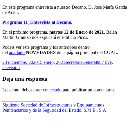
En este programa entrevista a nuestro Decano, D. Jose María García
de Acilu.
Programa 11_Entrevista al Decano.
En el próximo programa,
martes 12 de Enero de 2021
, Belén
Martín-Granizo nos explicará el Edificio Picos.
Podéis ver este programa y los anteriores dentro
del
apartado
NOVEDADES
de la página principal del COAL.
Publicado
Autor
Categorías
Etiquetas
23 diciembre, 2020
15 enero, 2021
secretaria
General
987 live
,
el
television
Deja una respuesta
Lo siento, debes estar
conectado
para publicar un comentario.
Navegación
Entrada
Anterior
Carta del Decano
anterior:
Entrada
Siguiente
Sociedad de Infraestructuras y Equipamientos
de
siguiente:
Penitenciarios y de la Seguridad del Estado, S.M.E., S.A
entradas