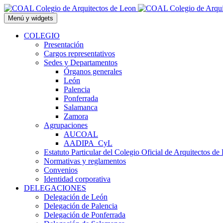
Saltar
al
Menú y widgets
contenido
COLEGIO
Presentación
Cargos representativos
Sedes y Departamentos
Órganos generales
León
Palencia
Ponferrada
Salamanca
Zamora
Agrupaciones
AUCOAL
AADIPA_CyL
Estatuto Particular del Colegio Oficial de Arquitectos de
Normativas y reglamentos
Convenios
Identidad corporativa
DELEGACIONES
Delegación de León
Delegación de Palencia
Delegación de Ponferrada