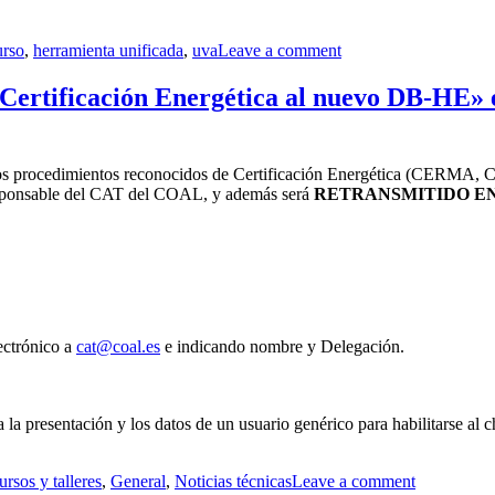
iquetas
urso
,
herramienta unificada
,
uva
Leave a comment
 Certificación Energética al nuevo DB-HE» 
os procedimientos reconocidos de Certificación Energética (CERMA, 
responsable del CAT del COAL, y además será
RETRANSMITIDO E
ectrónico a
cat@coal.es
e indicando nombre y Delegación.
 la presentación y los datos de un usuario genérico para habilitarse al ch
rsos y talleres
,
General
,
Noticias técnicas
Leave a comment