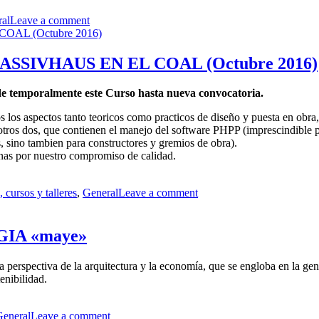
al
Leave a comment
PASSIVHAUS EN EL COAL (Octubre 2016)
de temporalmente este Curso hasta nueva convocatoria.
os los aspectos tanto teoricos como practicos de diseño y puesta en obra
s otros dos, que contienen el manejo del software PHPP (imprescindible pa
s, sino tambien para constructores y gremios de obra).
onas por nuestro compromiso de calidad.
 cursos y talleres
,
General
Leave a comment
IA «maye»
erspectiva de la arquitectura y la economía, que se engloba en la gen
tenibilidad.
General
Leave a comment