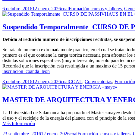
Publicado
Autor
Categorías
6 octubre, 2016
12 enero, 2026
coal
Formación, cursos y talleres
,
Gener
el
Suspendido Temporalmente_CURSO DE 
Debido al reducido número de inscripciones recibidas, se suspen
Se trata de un curso extremadamente practico, en el cual se tratan tod
primero es el que contiene la carga teorica necesaria para afrontar lo
distintas soluciones especificas (muy interesante, no solo para tecnico
Recordad que la inscripción está restringida a un maximo de 15 pers
inscripcion_coanda_leon
Publicado
Autor
Categorías
3 octubre, 2016
12 enero, 2026
coal
COAL
,
Convocatorias
,
Formación,
el
MASTER DE ARQUITECTURA Y ENERG
La Universidad de Salamanca ha preparado el Master «maye» desde la p
el uso y el reciclaje de la energía del planeta con el principio de la sos
Más Información
Publicado
Autor
Categorías
23 septiembre, 2016
12 enero, 2026
coal
Formación, cursos y talleres
,