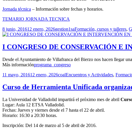
Jornada técnica
– Información sobre fechas y horarios.
TEMARIO JORNADA TECNICA
Publicado
Autor
Categorías
8 junio, 2016
12 enero, 2026
gestion1sa
Formación, cursos y talleres
,
G
el
I CONGRESO DE CONSERVACIÓN E I
Desde el Ayuntamiento de Villafranca del Bierzo nos hacen llegar una 
Más información
programa_congreso
Publicado
Autor
Categorías
11 mayo, 2016
12 enero, 2026
coal
Encuentros y Actividades
,
Formació
el
Curso de Herramienta Unificada organizad
La Universidad de Valladolid impartirá el próximo mes de abril
Curso
Lugar: Aula 12 ETSA Valladolid.
Fechas: Jueves y viernes desde el 7 hasta el 22 de abril.
Horario: 16:30 a 20:30 horas.
Inscripción: Del 14 de marzo al 5 de abril de 2016.