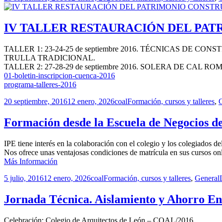
el
IV TALLER RESTAURACIÓN DEL PAT
TALLER 1: 23-24-25 de septiembre 2016. TÉCNICAS DE
TRULLA TRADICIONAL.
TALLER 2: 27-28-29 de septiembre 2016. SOLERA DE CA
01-boletin-inscripcion-cuenca-2016
programa-talleres-2016
Publicado
Autor
Categorías
20 septiembre, 2016
12 enero, 2026
coal
Formación, cursos y talleres
,
el
Formación desde la Escuela de Negocios de
IPE tiene interés en la colaboración con el colegio y los colegiados d
Nos ofrece unas ventajosas condiciones de matrícula en sus cursos on
Más Información
Publicado
Autor
Categorías
5 julio, 2016
12 enero, 2026
coal
Formación, cursos y talleres
,
General
el
Jornada Técnica. Aislamiento y Ahorro Ene
Celebración: Colegio de Arquitectos de León – COAL/2016