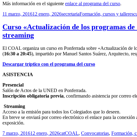
Más información en el siguiente
enlace al programa del curso
.
Publicado
Autor
Categorías
Et
11 marzo, 2016
12 enero, 2026
secretaria
Formación, cursos y talleres
c
el
Curso «Actualización de los programas de
streaming
El COAL organiza un curso en Ponferrada sobre «Actualización de l
(
16:30 a 20:45
), impartido por Manuel Santos Suárez, Arquitecto, 
Descargar tríptico con el programa del curso
ASISTENCIA
Presencial
Salón de Actos de la UNED en Ponferrada.
Inscripción obligatoria previa
, confirmando asistencia por correo el
Streaming
Acceso a la emisión para todos los Colegiados que lo deseen.
En breve se enviará por correo electrónico el enlace para la conexión a
exposición.
Publicado
Autor
Categorías
7 marzo, 2016
12 enero, 2026
cat
COAL
,
Convocatorias
,
Formación, cu