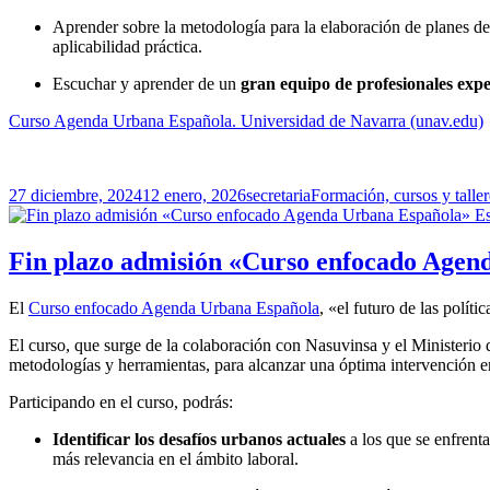
Aprender sobre la metodología para la elaboración de planes de 
aplicabilidad práctica.
Escuchar y aprender de un
gran equipo de profesionales expe
Curso Agenda Urbana Española. Universidad de Navarra (unav.edu)
Publicado
Autor
Categorías
27 diciembre, 2024
12 enero, 2026
secretaria
Formación, cursos y taller
el
Fin plazo admisión «Curso enfocado Agen
El
Curso enfocado Agenda Urbana Española
, «el futuro de las polí
El curso, que surge de la colaboración con Nasuvinsa y el Ministerio
metodologías y herramientas, para alcanzar una óptima intervención en 
Participando en el curso, podrás:
Identificar los desafíos urbanos actuales
a los que se enfrenta
más relevancia en el ámbito laboral.