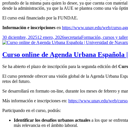
profundo de la misma para quien lo desee, ya que cuenta con material
desde la administración, ya que la AUE se plantea como una vía óptim
El curso está financiado por la FUNDAE.
Información e inscripciones
en
https://www.unav.edu/web/curso-ag
Publicado
Autor
Categorías
30 diciembre, 2025
12 enero, 2026
secretaria
Formación, cursos y taller
el
Curso online de Agenda Urbana Española 
Se ha abierto el plazo de inscripción para la segunda edición del
Curs
El curso pretende ofrecer una visión global de la Agenda Urbana Españ
retos del futuro.
Se desarrollará en formato on-line, durante los meses de febrero y ma
Más información e inscripciones en:
https://www.unav.edu/web/curso
Participando en el curso, podrás:
Identificar los desafíos urbanos actuales
a los que se enfrenta
más relevancia en el ámbito laboral.