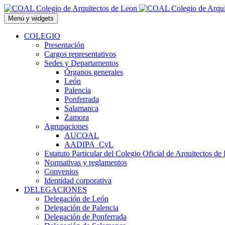
Saltar
al
Menú y widgets
contenido
COLEGIO
Presentación
Cargos representativos
Sedes y Departamentos
Órganos generales
León
Palencia
Ponferrada
Salamanca
Zamora
Agrupaciones
AUCOAL
AADIPA_CyL
Estatuto Particular del Colegio Oficial de Arquitectos de
Normativas y reglamentos
Convenios
Identidad corporativa
DELEGACIONES
Delegación de León
Delegación de Palencia
Delegación de Ponferrada