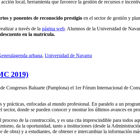
acción local, herramienta que favorece la gestión de recursos e incenti
rtos y ponentes de reconocido prestigio
en el sector de gestión y plan
realizar a través de la
página web
. Alumnos de la Universidad de Navarr
descuento en la matrícula.
Etiquetas
General
agenda urbana
,
Universidad de Navarra
MC 2019)
o de Congresos Baluarte (Pamplona) el 1er Fórum Internacional de Con
s y prácticas, enfocadas al mundo profesional. En paralelo a un progr
el sector, donde se pueden conocer y mostrar los últimos avances en pro
l proceso de la construcción, y es una cita imprescindible para todos aqu
ismo, da la oportunidad, tanto a instituciones (desde la Administraci
ie de obra) y a estudiantes, de obtener e intercambiar la información más