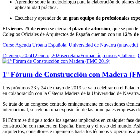
Aprender sobre la metodología para la elaboración de planes de 
aplicabilidad práctica.
Escuchar y aprender de un
gran equipo de profesionales expe
El
viernes 25 de enero
se cierra el
plazo de admisión
, que se puede 
Colegios Oficiales de Arquitectos de España cuentan con un
12% de 
Curso Agenda Urbana Española. Universidad de Navarra (unav.edu)
Publicado
Autor
Categorías
15 enero, 2024
12 enero, 2026
secretaria
Formación, cursos y talleres
,
el
1º Fórum de Construcción con Madera (F
Los próximos 23 y 24 de mayo de 2019 se va a celebrar en el Palaci
en colaboración con la Cátedra Madera de la Universidad de Navarra.
Se trata de un congreso centrado eminentemente en cuestiones técnica
internacional, se celebra una exposición de las principales empresas d
El Fórum se dirige a todos los agentes implicados en cualquier fase de
construcción con madera en España, Europa y el resto del mundo. Asim
arquitectos, consultores e ingenieros hasta los técnicos y operarios a p