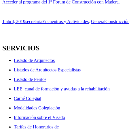
Acceder al programa del 1º Forum de Construcción con Madera.
Publicado
Autor
Categorías
Etiquetas
1 abril, 2019
secretaria
Encuentros y Actividades
,
General
Construcció
el
SERVICIOS
Listado de Arquitectos
Listados de Arquitectos Especialistas
Listado de Peritos
LEE, canal de formación y ayudas a la rehabilitación
Carné Colegial
Modalidades Colegiación
Información sobre el Visado
Tarifas de Honorarios de