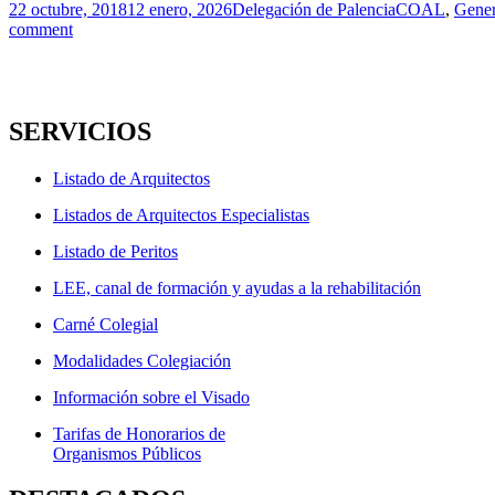
Publicado
Autor
Categorías
22 octubre, 2018
12 enero, 2026
Delegación de Palencia
COAL
,
Gener
el
comment
SERVICIOS
Listado de Arquitectos
Listados de Arquitectos Especialistas
Listado de Peritos
LEE, canal de formación y ayudas a la rehabilitación
Carné Colegial
Modalidades Colegiación
Información sobre el Visado
Tarifas de Honorarios de
Organismos Públicos