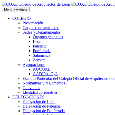
Saltar
al
Menú y widgets
contenido
COLEGIO
Presentación
Cargos representativos
Sedes y Departamentos
Órganos generales
León
Palencia
Ponferrada
Salamanca
Zamora
Agrupaciones
AUCOAL
AADIPA_CyL
Estatuto Particular del Colegio Oficial de Arquitectos de
Normativas y reglamentos
Convenios
Identidad corporativa
DELEGACIONES
Delegación de León
Delegación de Palencia
Delegación de Ponferrada