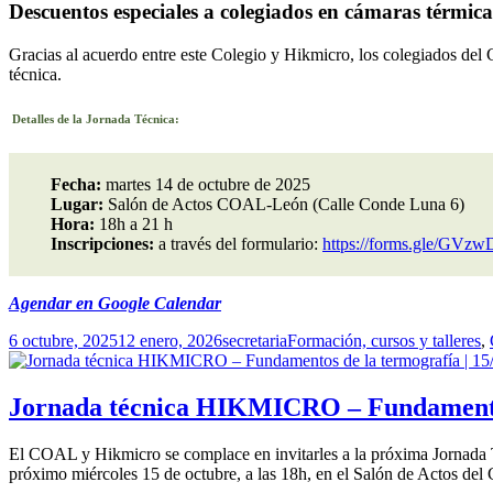
Descuentos especiales a colegiados en cámaras tér
Gracias al acuerdo entre este Colegio y Hikmicro, los colegiados 
técnica.
Detalles de la Jornada Técnica:
Fecha:
martes 14 de octubre de 2025
Lugar:
Salón de Actos COAL-León (Calle Conde Luna 6)
Hora:
18h a 21 h
Inscripciones:
a través del formulario:
https://forms.gle/G
Agendar en Google Calendar
Publicado
Autor
Categorías
6 octubre, 2025
12 enero, 2026
secretaria
Formación, cursos y talleres
,
el
Jornada técnica HIKMICRO – Fundamentos
El COAL y Hikmicro se complace en invitarles a la próxima Jornada Té
próximo miércoles 15 de octubre, a las 18h, en el Salón de Actos d