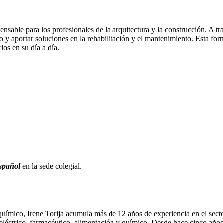
sable para los profesionales de la arquitectura y la construcción. A tr
no y aportar soluciones en la rehabilitación y el mantenimiento. Esta fo
los en su día a día.
español
en la sede colegial.
o, Irene Torija acumula más de 12 años de experiencia en el sector d
 eléctrico, farmacéutico, alimentación y químico. Desde hace cinco años