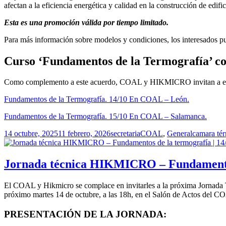
afectan a la eficiencia energética y calidad en la construcción de edif
Esta es una promoción válida por tiempo limitado.
Para más información sobre modelos y condiciones, los interesados pu
Curso ‘Fundamentos de la Termografía’
Como complemento a este acuerdo, COAL y HIKMICRO invitan a esta
Fundamentos de la Termografía. 14/10 En COAL – León.
Fundamentos de la Termografía. 15/10 En COAL – Salamanca.
Publicado
Autor
Categorías
Etiquetas
14 octubre, 2025
11 febrero, 2026
secretaria
COAL
,
General
camara té
el
Jornada técnica HIKMICRO – Fundamentos
El COAL y Hikmicro se complace en invitarles a la próxima Jornada Té
próximo martes 14 de octubre, a las 18h, en el Salón de Actos del 
PRESENTACIÓN DE LA JORNADA: