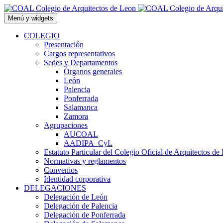
Saltar
al
Menú y widgets
contenido
COLEGIO
Presentación
Cargos representativos
Sedes y Departamentos
Órganos generales
León
Palencia
Ponferrada
Salamanca
Zamora
Agrupaciones
AUCOAL
AADIPA_CyL
Estatuto Particular del Colegio Oficial de Arquitectos de
Normativas y reglamentos
Convenios
Identidad corporativa
DELEGACIONES
Delegación de León
Delegación de Palencia
Delegación de Ponferrada