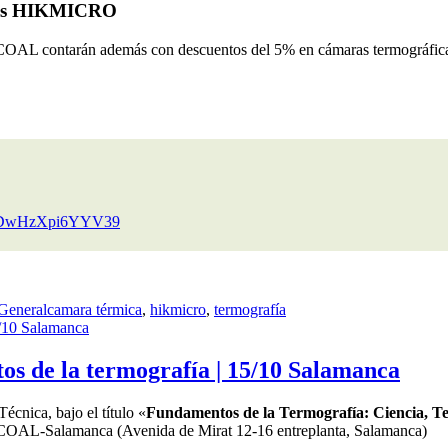
micas HIKMICRO
del COAL contarán además con descuentos del 5% en cámaras termográf
VzwDwHzXpi6YYV39
Etiquetas
General
camara térmica
,
hikmicro
,
termografía
 de la termografía | 15/10 Salamanca
cnica, bajo el título «
Fundamentos de la Termografía: Ciencia, Te
el COAL-Salamanca (Avenida de Mirat 12-16 entreplanta, Salamanca)