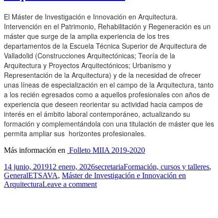
El Máster de Investigación e Innovación en Arquitectura.
Intervención en el Patrimonio, Rehabilitación y Regeneración es un
máster que surge de la amplia experiencia de los tres
departamentos de la Escuela Técnica Superior de Arquitectura de
Valladolid (Construcciones Arquitectónicas; Teoría de la
Arquitectura y Proyectos Arquitectónicos; Urbanismo y
Representación de la Arquitectura) y de la necesidad de ofrecer
unas líneas de especialización en el campo de la Arquitectura, tanto
a los recién egresados como a aquellos profesionales con años de
experiencia que deseen reorientar su actividad hacia campos de
interés en el ámbito laboral contemporáneo, actualizando su
formación y complementándola con una titulación de máster que les
permita ampliar sus horizontes profesionales.
Más información en
Folleto MIIA 2019-2020
Publicado
Autor
Categorías
14 junio, 2019
12 enero, 2026
secretaria
Formación, cursos y talleres
,
el
Etiquetas
General
ETSAVA
,
Máster de Investigación e Innovación en
Arquitectura
Leave a comment