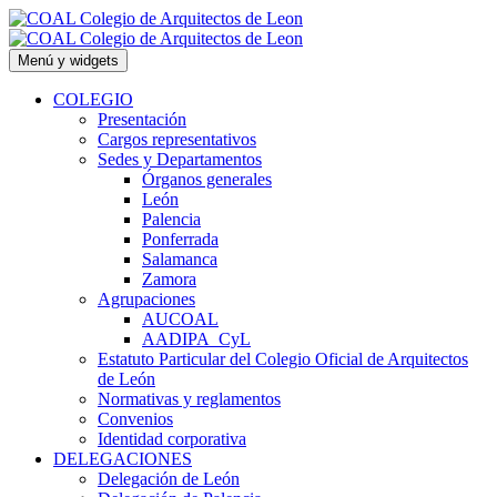
Saltar
al
contenido
Menú y widgets
COLEGIO
Presentación
Cargos representativos
Sedes y Departamentos
Órganos generales
León
Palencia
Ponferrada
Salamanca
Zamora
Agrupaciones
AUCOAL
AADIPA_CyL
Estatuto Particular del Colegio Oficial de Arquitectos
de León
Normativas y reglamentos
Convenios
Identidad corporativa
DELEGACIONES
Delegación de León