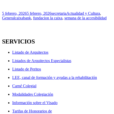
Publicado
Autor
Categorías
5 febrero, 2026
5 febrero, 2026
secretaria
Actualidad y Cultura
,
el
Etiquetas
General
caixabank
,
fundacion la caixa
,
semana de la accesibilidad
SERVICIOS
Listado de Arquitectos
Listados de Arquitectos Especialistas
Listado de Peritos
LEE, canal de formación y ayudas a la rehabilitación
Carné Colegial
Modalidades Colegiación
Información sobre el Visado
Tarifas de Honorarios de