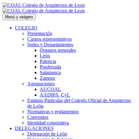
Saltar
al
contenido
Menú y widgets
COLEGIO
Presentación
Cargos representativos
Sedes y Departamentos
Órganos generales
León
Palencia
Ponferrada
Salamanca
Zamora
Agrupaciones
AUCOAL
AADIPA_CyL
Estatuto Particular del Colegio Oficial de Arquitectos
de León
Normativas y reglamentos
Convenios
Identidad corporativa
DELEGACIONES
Delegación de León