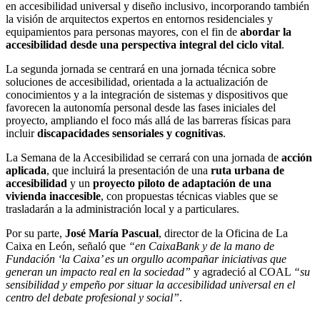
en accesibilidad universal y diseño inclusivo, incorporando también
la visión de arquitectos expertos en entornos residenciales y
equipamientos para personas mayores, con el fin de
abordar la
accesibilidad desde una perspectiva integral del ciclo vital
.
La segunda jornada se centrará en una jornada técnica sobre
soluciones de accesibilidad, orientada a la actualización de
conocimientos y a la integración de sistemas y dispositivos que
favorecen la autonomía personal desde las fases iniciales del
proyecto, ampliando el foco más allá de las barreras físicas para
incluir
discapacidades sensoriales y cognitivas
.
La Semana de la Accesibilidad se cerrará con una jornada de
acción
aplicada
, que incluirá la presentación de una
ruta urbana de
accesibilidad
y un
proyecto piloto de adaptación de una
vivienda inaccesible
, con propuestas técnicas viables que se
trasladarán a la administración local y a particulares.
Por su parte,
José María Pascual
, director de la Oficina de La
Caixa en León, señaló que
“en CaixaBank y de la mano de
Fundación ‘la Caixa’ es un orgullo acompañar iniciativas que
generan un impacto real en la sociedad”
y agradeció al COAL
“su
sensibilidad y empeño por situar la accesibilidad universal en el
centro del debate profesional y social”
.