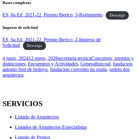
Bases completas
ES_6a Ed_2021-22_Premio Iberico_3-Reglamento
Descarga
Impreso de solicitud
ES_6a Ed_2021-22_Premio Iberico_2-Impreso de
Solicitud
Descarga
Publicado
Autor
Categorías
4 junio, 2024
12 enero, 2026
secretaria tecnica
Concursos, premios y
el
Etiquetas
distinciones
,
Encuentros y Actividades
,
General
funcoal
,
fundacion
antonio font de bedoya
,
fundacion convento da orada
,
ordem dos
arquitectos
SERVICIOS
Listado de Arquitectos
Listados de Arquitectos Especialistas
Listado de Peritos