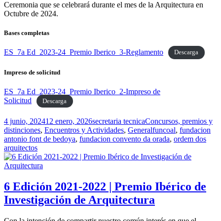
Ceremonia que se celebrará durante el mes de la Arquitectura en
Octubre de 2024.
Bases completas
ES_7a Ed_2023-24_Premio Iberico_3-Reglamento
Descarga
Impreso de solicitud
ES_7a Ed_2023-24_Premio Iberico_2-Impreso de
Solicitud
Descarga
Publicado
Autor
Categorías
4 junio, 2024
12 enero, 2026
secretaria tecnica
Concursos, premios y
el
Etiquetas
distinciones
,
Encuentros y Actividades
,
General
funcoal
,
fundacion
antonio font de bedoya
,
fundacion convento da orada
,
ordem dos
arquitectos
6 Edición 2021-2022 | Premio Ibérico de
Investigación de Arquitectura
Con la intención de compartir nuestro común interés en que el