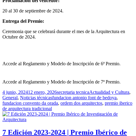
Proclamación del vencedor:
20 al 30 de septiembre de 2024.
Entrega del Premio:
Ceremonia que se celebrará durante el mes de la Arquitectura en
Octubre de 2024.
Accede al Reglamento y Modelo de Inscripción de 6ª Premio.
Accede al Reglamento y Modelo de Inscripción de 7ª Premio.
Publicado
Autor
Categorías
4 junio, 2024
12 enero, 2026
secretaria tecnica
Actualidad y Cultura
,
el
Etiquetas
General
,
Noticias técnicas
fundacion antonio font de bedoya
,
fundacion convento da orada
,
ordem dos arquitectos
,
premio iberico
de arquitectura tradicional
7 Edición 2023-2024 | Premio Ibérico de