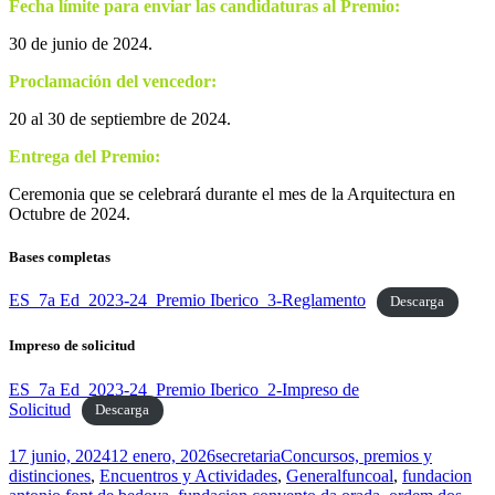
Fecha límite para enviar las candidaturas al Premio:
30 de junio de 2024.
Proclamación del vencedor:
20 al 30 de septiembre de 2024.
Entrega del Premio:
Ceremonia que se celebrará durante el mes de la Arquitectura en
Octubre de 2024.
Bases completas
ES_7a Ed_2023-24_Premio Iberico_3-Reglamento
Descarga
Impreso de solicitud
ES_7a Ed_2023-24_Premio Iberico_2-Impreso de
Solicitud
Descarga
Publicado
Autor
Categorías
17 junio, 2024
12 enero, 2026
secretaria
Concursos, premios y
el
Etiquetas
distinciones
,
Encuentros y Actividades
,
General
funcoal
,
fundacion