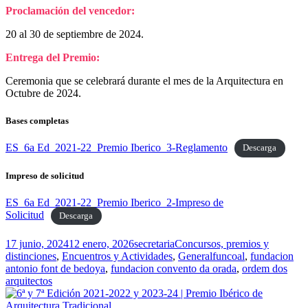
Proclamación del vencedor:
20 al 30 de septiembre de 2024.
Entrega del Premio:
Ceremonia que se celebrará durante el mes de la Arquitectura en
Octubre de 2024.
Bases completas
ES_6a Ed_2021-22_Premio Iberico_3-Reglamento
Descarga
Impreso de solicitud
ES_6a Ed_2021-22_Premio Iberico_2-Impreso de
Solicitud
Descarga
Publicado
Autor
Categorías
17 junio, 2024
12 enero, 2026
secretaria
Concursos, premios y
el
Etiquetas
distinciones
,
Encuentros y Actividades
,
General
funcoal
,
fundacion
antonio font de bedoya
,
fundacion convento da orada
,
ordem dos
arquitectos