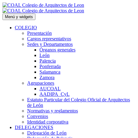
Saltar
al
contenido
Menú y widgets
COLEGIO
Presentación
Cargos representativos
Sedes y Departamentos
Órganos generales
León
Palencia
Ponferrada
Salamanca
Zamora
Agrupaciones
AUCOAL
AADIPA_CyL
Estatuto Particular del Colegio Oficial de Arquitectos
de León
Normativas y reglamentos
Convenios
Identidad corporativa
DELEGACIONES
Delegación de León