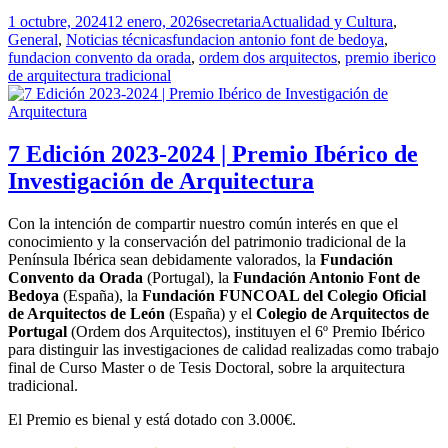
Publicado
Autor
Categorías
1 octubre, 2024
12 enero, 2026
secretaria
Actualidad y Cultura
,
el
Etiquetas
General
,
Noticias técnicas
fundacion antonio font de bedoya
,
fundacion convento da orada
,
ordem dos arquitectos
,
premio iberico
de arquitectura tradicional
7 Edición 2023-2024 | Premio Ibérico de
Investigación de Arquitectura
Con la intención de compartir nuestro común interés en que el
conocimiento y la conservación del patrimonio tradicional de la
Península Ibérica sean debidamente valorados, la
Fundación
Convento da Orada
(Portugal), la
Fundación Antonio Font de
Bedoya
(España), la
Fundación FUNCOAL del Colegio Oficial
de Arquitectos de León
(España) y el
Colegio de Arquitectos de
Portugal
(Ordem dos Arquitectos), instituyen el 6º Premio Ibérico
para distinguir las investigaciones de calidad realizadas como trabajo
final de Curso Master o de Tesis Doctoral, sobre la arquitectura
tradicional.
El Premio es bienal y está dotado con 3.000€.