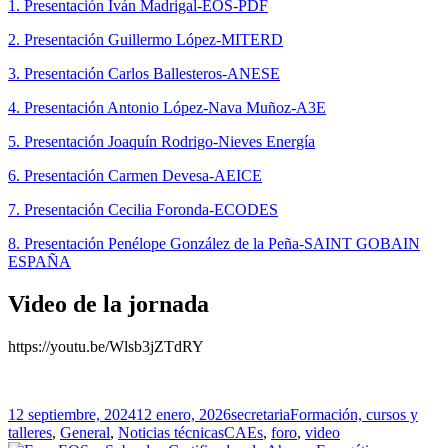
1. Presentación Iván Madrigal-EOS-PDF
2. Presentación Guillermo López-MITERD
3. Presentación Carlos Ballesteros-ANESE
4. Presentación Antonio López-Nava Muñoz-A3E
5. Presentación Joaquín Rodrigo-Nieves Energía
6. Presentación Carmen Devesa-AEICE
7. Presentación Cecilia Foronda-ECODES
8. Presentación Penélope González de la Peña-SAINT GOBAIN
ESPAÑA
Video de la jornada
https://youtu.be/Wlsb3jZTdRY
Publicado
Autor
Categorías
12 septiembre, 2024
12 enero, 2026
secretaria
Formación, cursos y
el
Etiquetas
talleres
,
General
,
Noticias técnicas
CAEs
,
foro
,
video