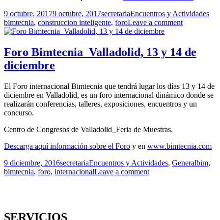
Publicado
Autor
Categorías
Eti
9 octubre, 2017
9 octubre, 2017
secretaria
Encuentros y Actividades
el
bimtecnia
,
construccion inteligente
,
foro
Leave a comment
Foro Bimtecnia_Valladolid, 13 y 14 de
diciembre
El Foro internacional Bimtecnia que tendrá lugar los días 13 y 14 de
diciembre en Valladolid, es un foro internacional dinámico donde se
realizarán conferencias, talleres, exposiciones, encuentros y un
concurso.
Centro de Congresos de Valladolid_Feria de Muestras.
Descarga aquí información sobre el Foro
y en
www.bimtecnia.com
Publicado
Autor
Categorías
Etiquet
9 diciembre, 2016
secretaria
Encuentros y Actividades
,
General
bim
,
el
bimtecnia
,
foro
,
internacional
Leave a comment
SERVICIOS