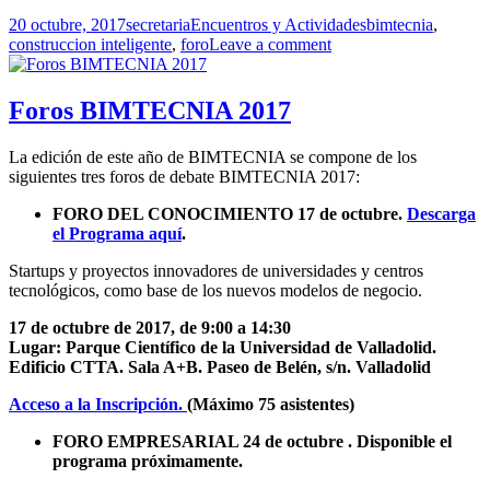
Publicado
Autor
Categorías
Etiquetas
20 octubre, 2017
secretaria
Encuentros y Actividades
bimtecnia
,
el
construccion inteligente
,
foro
Leave a comment
Foros BIMTECNIA 2017
La edición de este año de BIMTECNIA se compone de los
siguientes tres foros de debate BIMTECNIA 2017:
FORO DEL CONOCIMIENTO 17 de octubre.
Descarga
el Programa aquí
.
Startups y proyectos innovadores de universidades y centros
tecnológicos, como base de los nuevos modelos de negocio.
17 de octubre de 2017, de
9:00 a 14:30
Lugar: Parque Científico de la Universidad de Valladolid.
Edificio CTTA. Sala A+B. Paseo de Belén, s/n. Valladolid
Acceso a la Inscripción.
(Máximo 75 asistentes)
FORO EMPRESARIAL 24 de octubre . Disponible el
programa próximamente.