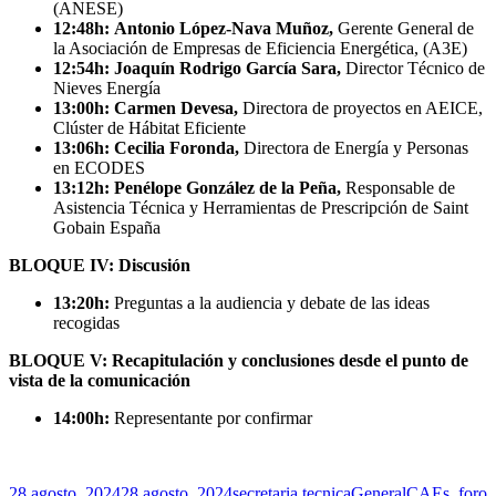
(ANESE)
12:48h: Antonio López-Nava Muñoz,
Gerente General de
la Asociación de Empresas de Eficiencia Energética, (A3E)
12:54h: Joaquín Rodrigo García Sara,
Director Técnico de
Nieves Energía
13:00h: Carmen Devesa,
Directora de proyectos en AEICE,
Clúster de Hábitat Eficiente
13:06h: Cecilia Foronda,
Directora de Energía y Personas
en ECODES
13:12h: Penélope González de la Peña,
Responsable de
Asistencia Técnica y Herramientas de Prescripción de Saint
Gobain España
BLOQUE IV: Discusión
13:20h:
Preguntas a la audiencia y debate de las ideas
recogidas
BLOQUE V: Recapitulación y conclusiones desde el punto de
vista de la comunicación
14:00h:
Representante por confirmar
Publicado
Autor
Categorías
Etiquetas
28 agosto, 2024
28 agosto, 2024
secretaria tecnica
General
CAEs
,
foro