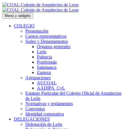
Saltar
al
contenido
Menú y widgets
COLEGIO
Presentación
Cargos representativos
Sedes y Departamentos
Órganos generales
León
Palencia
Ponferrada
Salamanca
Zamora
Agrupaciones
AUCOAL
AADIPA_CyL
Estatuto Particular del Colegio Oficial de Arquitectos
de León
Normativas y reglamentos
Convenios
Identidad corporativa
DELEGACIONES
Delegación de León