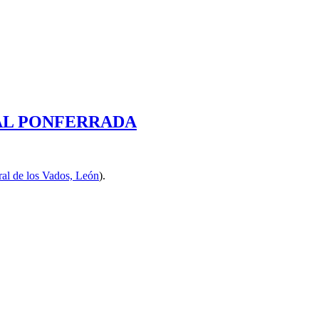
25 COAL PONFERRADA
ral de los Vados, León
).