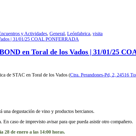
Etiquetas
Encuentros y Actividades
,
General
,
León
fabrica
,
visita
STACBOND en Toral de los Vados | 31/01/
brica de STAC en Toral de los Vados (
Ctra. Perandones-Pd, 2, 24516 To
á una degustación de vino y productos bercianos.
 En caso de imprevisto avisar para que pueda asistir otro compañero.
ía 28 de enero a las 14:00 horas.