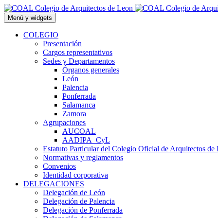
Saltar
al
Menú y widgets
contenido
COLEGIO
Presentación
Cargos representativos
Sedes y Departamentos
Órganos generales
León
Palencia
Ponferrada
Salamanca
Zamora
Agrupaciones
AUCOAL
AADIPA_CyL
Estatuto Particular del Colegio Oficial de Arquitectos de
Normativas y reglamentos
Convenios
Identidad corporativa
DELEGACIONES
Delegación de León
Delegación de Palencia
Delegación de Ponferrada