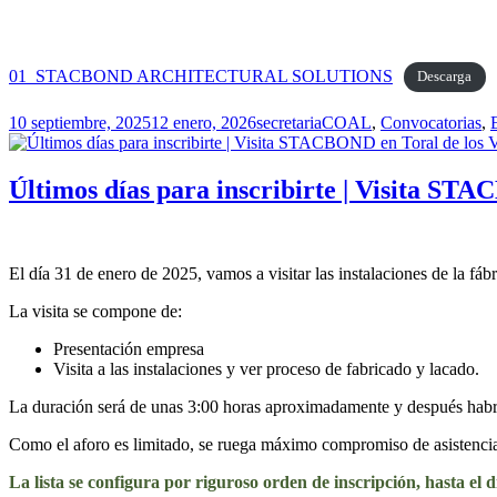
01_STACBOND ARCHITECTURAL SOLUTIONS
Descarga
Publicado
Autor
Categorías
10 septiembre, 2025
12 enero, 2026
secretaria
COAL
,
Convocatorias
,
el
Últimos días para inscribirte | Visita 
El día 31 de enero de 2025, vamos a visitar las instalaciones de la fá
La visita se compone de:
Presentación empresa
Visita a las instalaciones y ver proceso de fabricado y lacado.
La duración será de unas 3:00 horas aproximadamente y después habr
Como el aforo es limitado, se ruega máximo compromiso de asistencia.
La lista se configura por riguroso orden de inscripción, hasta el d