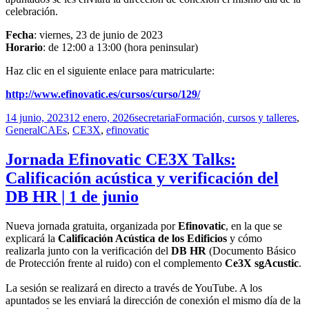
celebración.
Fecha
: viernes, 23 de junio de 2023
Horario
: de 12:00 a 13:00 (hora peninsular)
Haz clic en el siguiente enlace para matricularte:
http://www.efinovatic.es/cursos/curso/129/
Publicado
Autor
Categorías
14 junio, 2023
12 enero, 2026
secretaria
Formación, cursos y talleres
,
el
Etiquetas
General
CAEs
,
CE3X
,
efinovatic
Jornada Efinovatic CE3X Talks:
Calificación acústica y verificación del
DB HR | 1 de junio
Nueva jornada gratuita, organizada por
Efinovatic
, en la que se
explicará la
Calificación Acústica de los Edificios
y cómo
realizarla junto con la verificación del
DB HR
(Documento Básico
de Protección frente al ruido) con el complemento
Ce3X sgAcustic
.
La sesión se realizará en directo a través de YouTube. A los
apuntados se les enviará la dirección de conexión el mismo día de la