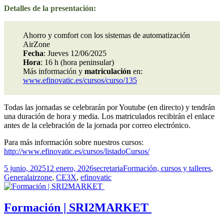
Detalles de la presentación:
Ahorro y comfort con los sistemas de automatización
AirZone
Fecha
: Jueves 12/06/2025
Hora
: 16 h (hora peninsular)
Más información y
matriculación
en:
www.efinovatic.es/cursos/curso/135
Todas las jornadas se celebrarán por Youtube (en directo) y tendrán
una duración de hora y media. Los matriculados recibirán el enlace
antes de la celebración de la jornada por correo electrónico.
Para más información sobre nuestros cursos:
http://www.efinovatic.es/cursos/listadoCursos/
Publicado
Autor
Categorías
5 junio, 2025
12 enero, 2026
secretaria
Formación, cursos y talleres
,
el
Etiquetas
General
airzone
,
CE3X
,
efinovatic
Formación | SRI2MARKET