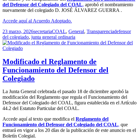
del Defensor del Colegiado del COAL
,
aprobó el nombramiento
nuevamente del colegiado D. JOSÉ ÁLVAREZ GUERRA .
Accede aquí al Acuerdo Adoptado.
Publicado
Autor
Categorías
Etiquetas
23 marzo, 2026
secretaria
COAL
,
General
,
Transparencia
defensor
el
del colegiado
,
junta general ordinaria
Modificado el Reglamento de
Funcionamiento del Defensor del
Colegiado
La Junta General celebrada el pasado 18 de diciembre aprobó la
modificación del Reglamento que regula el Funcionamiento del
Defensor del Colegiado del COAL, figura establecida en el Artículo
44.2 del Estatuto Particular del COAL.
Accede aquí al texto que modifica el
Reglamento del
Funcionamiento del Defensor del Colegiado del COAL
,
que
entrará en vigor a los 20 días de la publicación de este anuncio en el
Boletín Colegial.