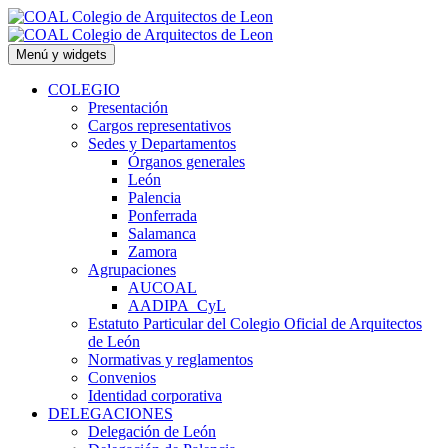
Saltar
al
contenido
Menú y widgets
COLEGIO
Presentación
Cargos representativos
Sedes y Departamentos
Órganos generales
León
Palencia
Ponferrada
Salamanca
Zamora
Agrupaciones
AUCOAL
AADIPA_CyL
Estatuto Particular del Colegio Oficial de Arquitectos
de León
Normativas y reglamentos
Convenios
Identidad corporativa
DELEGACIONES
Delegación de León