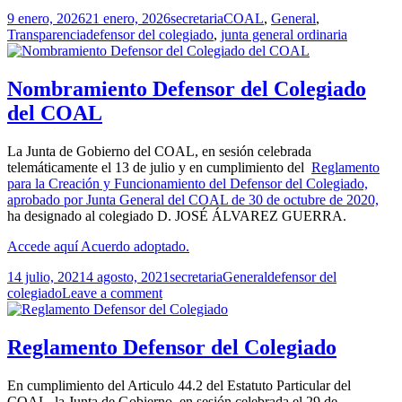
Publicado
Autor
Categorías
9 enero, 2026
21 enero, 2026
secretaria
COAL
,
General
,
el
Etiquetas
Transparencia
defensor del colegiado
,
junta general ordinaria
Nombramiento Defensor del Colegiado
del COAL
La Junta de Gobierno del COAL, en sesión celebrada
telemáticamente el 13 de julio y en cumplimiento del
Reglamento
para la Creación y Funcionamiento del Defensor del Colegiado,
aprobado por Junta General del COAL de 30 de octubre de 2020,
ha designado al colegiado D. JOSÉ ÁLVAREZ GUERRA.
Accede aquí Acuerdo adoptado.
Publicado
Autor
Categorías
Etiquetas
14 julio, 2021
4 agosto, 2021
secretaria
General
defensor del
el
colegiado
Leave a comment
Reglamento Defensor del Colegiado
En cumplimiento del Articulo 44.2 del Estatuto Particular del
COAL, la Junta de Gobierno, en sesión celebrada el 29 de