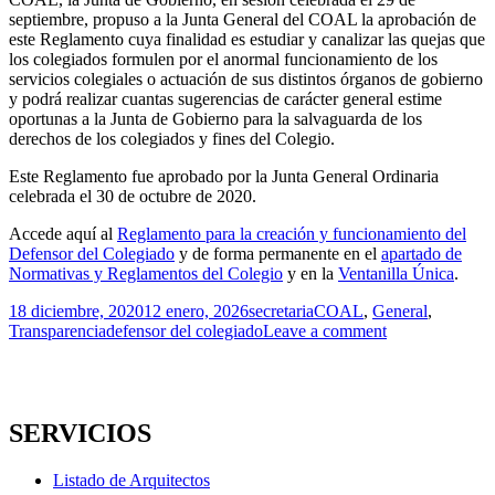
septiembre, propuso a la Junta General del COAL la aprobación de
este Reglamento cuya finalidad es estudiar y canalizar las quejas que
los colegiados formulen por el anormal funcionamiento de los
servicios colegiales o actuación de sus distintos órganos de gobierno
y podrá realizar cuantas sugerencias de carácter general estime
oportunas a la Junta de Gobierno para la salvaguarda de los
derechos de los colegiados y fines del Colegio.
Este Reglamento fue aprobado por la Junta General Ordinaria
celebrada el 30 de octubre de 2020.
Accede aquí al
Reglamento para la creación y funcionamiento del
Defensor del Colegiado
y de forma permanente en el
apartado de
Normativas y Reglamentos del Colegio
y en la
Ventanilla Única
.
Publicado
Autor
Categorías
18 diciembre, 2020
12 enero, 2026
secretaria
COAL
,
General
,
el
Etiquetas
Transparencia
defensor del colegiado
Leave a comment
SERVICIOS
Listado de Arquitectos