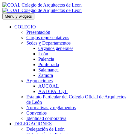
Saltar
al
contenido
Menú y widgets
COLEGIO
Presentación
Cargos representativos
Sedes y Departamentos
Órganos generales
León
Palencia
Ponferrada
Salamanca
Zamora
Agrupaciones
AUCOAL
AADIPA_CyL
Estatuto Particular del Colegio Oficial de Arquitectos
de León
Normativas y reglamentos
Convenios
Identidad corporativa
DELEGACIONES
Delegación de León