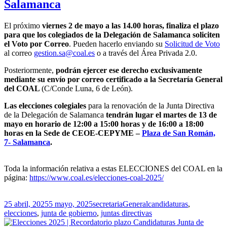
Salamanca
El próximo
viernes 2 de mayo a las 14.00 horas, finaliza el plazo
para que los colegiados de la Delegación de Salamanca soliciten
el Voto por Correo
. Pueden hacerlo enviando su
Solicitud de Voto
al correo
gestion.sa@coal.es
o a través del Área Privada 2.0.
Posteriormente,
podrán ejercer ese derecho exclusivamente
mediante su envío por correo certificado a la Secretaría General
del COAL
(C/Conde Luna, 6 de León).
Las elecciones colegiales
para la renovación de la Junta Directiva
de la Delegación de Salamanca
tendrán lugar el martes de 13 de
mayo en horario de 12:00 a 15:00 horas y de 16:00 a 18:00
horas en la Sede de CEOE-CEPYME –
Plaza de San Román,
7- Salamanca
.
Toda la información relativa a estas ELECCIONES del COAL en la
página:
https://www.coal.es/elecciones-coal-2025/
Publicado
Autor
Categorías
Etiquetas
25 abril, 2025
5 mayo, 2025
secretaria
General
candidaturas
,
el
elecciones
,
junta de gobierno
,
juntas directivas