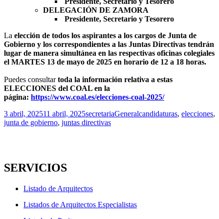
Presidente, Secretario y Tesorero
​​​​​​​DELEGACIÓN DE ZAMORA
Presidente, Secretario y Tesorero
La
elección de todos los aspirantes a los cargos de Junta de
Gobierno y los correspondientes a las Juntas Directivas tendrán
lugar de manera simultánea en las respectivas oficinas colegiales
el MARTES 13 de mayo de 2025 en horario de 12 a 18 horas.
Puedes consultar
toda la información relativa a estas
ELECCIONES del COAL en la
página
:
https://www.coal.es/elecciones-coal-2025/
Publicado
Autor
Categorías
Etiquetas
3 abril, 2025
11 abril, 2025
secretaria
General
candidaturas
,
elecciones
,
el
junta de gobierno
,
juntas directivas
SERVICIOS
Listado de Arquitectos
Listados de Arquitectos Especialistas