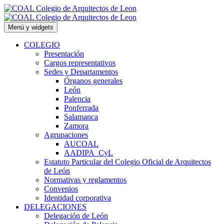
Saltar
al
contenido
Menú y widgets
COLEGIO
Presentación
Cargos representativos
Sedes y Departamentos
Órganos generales
León
Palencia
Ponferrada
Salamanca
Zamora
Agrupaciones
AUCOAL
AADIPA_CyL
Estatuto Particular del Colegio Oficial de Arquitectos
de León
Normativas y reglamentos
Convenios
Identidad corporativa
DELEGACIONES
Delegación de León