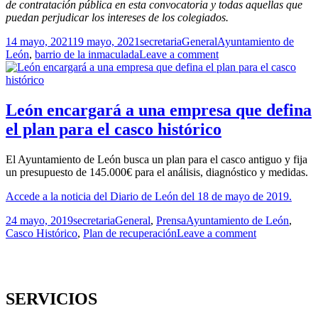
de contratación pública en esta convocatoria y todas aquellas que
puedan perjudicar los intereses de los colegiados.
Publicado
Autor
Categorías
Etiquetas
14 mayo, 2021
19 mayo, 2021
secretaria
General
Ayuntamiento de
el
León
,
barrio de la inmaculada
Leave a comment
León encargará a una empresa que defina
el plan para el casco histórico
El Ayuntamiento de León busca un plan para el casco antiguo y fija
un presupuesto de 145.000€ para el análisis, diagnóstico y medidas.
Accede a la noticia del Diario de León del 18 de mayo de 2019.
Publicado
Autor
Categorías
Etiquetas
24 mayo, 2019
secretaria
General
,
Prensa
Ayuntamiento de León
,
el
Casco Histórico
,
Plan de recuperación
Leave a comment
SERVICIOS