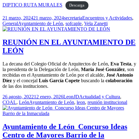
DIPTICO RUTA MURALES
Descarga
Publicado
Autor
Categorías
21 marzo, 2024
21 marzo, 2024
secretaria
Encuentros y Actividades
,
el
Etiquetas
General
Ayuntamiento de León
,
sofcaple
,
Vela Zanetti
REUNIÓN EN EL AYUNTAMIENTO DE
LEÓN
La decana del Colegio Oficial de Arquitectos de León,
Eva Testa
, y
la presidenta de la Delegación de León,
María José González
, son
recibidas en el Ayuntamiento de León por el alcalde,
José Antonio
Díez
y el concejal
Luis García Copete
buscando la
colaboración
de las dos instituciones.
Publicado
Autor
Categorías
26 agosto, 2022
12 enero, 2026
LeonJD
Actualidad y Cultura
,
el
Etiquetas
COAL
,
León
Ayuntamiento de León
,
leon
,
reunión institucional
Ayuntamiento de León_Concurso Ideas
Centro de Mayores Barrio de la