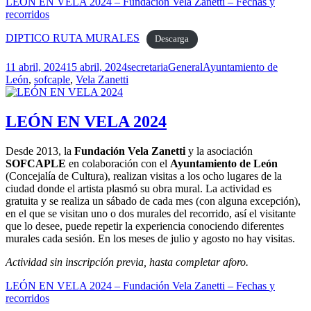
LEÓN EN VELA 2024 – Fundación Vela Zanetti
–
F
e
c
h
a
s
y
r
e
c
o
r
r
i
d
o
s
DIPTICO RUTA MURALES
Descarga
Publicado
Autor
Categorías
Etiquetas
11 abril, 2024
15 abril, 2024
secretaria
General
Ayuntamiento de
el
León
,
sofcaple
,
Vela Zanetti
LEÓN EN VELA 2024
Desde 2013, la
Fundación Vela Zanetti
y la asociación
SOFCAPLE
en colaboración con el
Ayuntamiento de León
(Concejalía de Cultura), realizan visitas a los ocho lugares de la
ciudad donde el artista plasmó su obra mural. La actividad es
gratuita y se realiza un sábado de cada mes (con alguna excepción),
en el que se visitan uno o dos murales del recorrido, así el visitante
que lo desee, puede repetir la experiencia conociendo diferentes
murales cada sesión. En los meses de julio y agosto no hay visitas.
Actividad sin inscripción previa, hasta completar aforo.
LEÓN EN VELA 2024 – Fundación Vela Zanetti
–
F
e
c
h
a
s
y
r
e
c
o
r
r
i
d
o
s