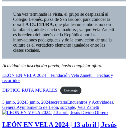
Una vez terminada la visita, el grupo se desplazará al
Colegio Leonés, plaza de San Isidoro, para conocer la
obra
LA CULTURA
, que plantea un simbolismo con
la infancia, adolescencia y madurez, ya que Vela Zanetti
es heredero del interés de la República por las
innovaciones pedagógicas y de la convicción de que la
cultura es el verdadero elemento igualador entre las
clases sociales.
Actividad sin inscripción previa, hasta completar aforo.
LEÓN EN VELA 2024 – Fundación Vela Zanetti – Fechas y
recorridos
DIPTICO RUTA MURALES
Descarga
Publicado
Autor
Categorías
3 junio, 2024
3 junio, 2024
secretaria
Encuentros y Actividades
,
el
Etiquetas
General
Ayuntamiento de León
,
sofcaple
,
Vela Zanetti
LEÓN EN VELA 2024 | 13 abril | Jesús