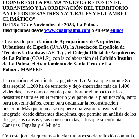
I CONGRESO LA PALMA “NUEVOS RETOS EN EL
URBANISMO Y LA ORDENACIÓN DEL TERRITORIO
ANTE LOS DESASTRES NATURALES Y EL CAMBIO
CLIMÁTICO”
Del 15 a 17 de Noviembre de 2023, La Palma.
Inscripciones desde
www.coalapalma.com
o en este
enlace
Organizado por la
Unión de Agrupaciones de Arquitectos
Urbanistas de España
(UAAU), la
Asociación Española de
Técnicos Urbanistas
(AETU) y el
Colegio Oficial de Arquitectos
de La Palma
(COALP), con la colaboración del
Cabildo Insular
de La Palma
, el
Ayuntamiento de Santa Cruz de La
Palma
y
MAPFRE
.
La erupción del volcán de Tajogaite en La Palma, que durante 85
días sepultó 1.200 ha de territorio y dejó enterradas más de 1.400
viviendas, sirve como ejemplo para abordar el impacto de los
desastres naturales en el territorio y el papel de la planificación, tanto
para prevenir daños, como para organizar la reconstrucción
posterior. Más que nunca se requiere una visión transversal e
integrada, desde diferentes disciplinas, que permita un análisis de los
riesgos, sus causas y sus consecuencias, a los que se enfrentan
Canarias, España y el Mundo.
Con esta jornada queremos iniciar un proceso de reflexión conjunta,