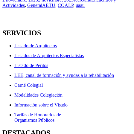
el
Etiquetas
Actividades
,
General
AETU
,
COALP
,
uaau
SERVICIOS
Listado de Arquitectos
Listados de Arquitectos Especialistas
Listado de Peritos
LEE, canal de formación y ayudas a la rehabilitación
Carné Colegial
Modalidades Colegiación
Información sobre el Visado
Tarifas de Honorarios de
Organismos Públicos
DESTACADOS