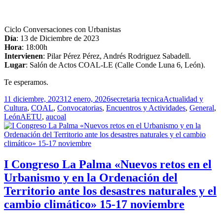
Ciclo Conversaciones con Urbanistas
Día
: 13 de Diciembre de 2023
Hora
: 18:00h
Intervienen
: Pilar Pérez Pérez, Andrés Rodriguez Sabadell.
Lugar
: Salón de Actos COAL-LE (Calle Conde Luna 6, León).
Te esperamos.
Publicado
Autor
Categorías
11 diciembre, 2023
12 enero, 2026
secretaria tecnica
Actualidad y
el
Cultura
,
COAL
,
Convocatorias
,
Encuentros y Actividades
,
General
,
Etiquetas
León
AETU
,
aucoal
I Congreso La Palma «Nuevos retos en el
Urbanismo y en la Ordenación del
Territorio ante los desastres naturales y el
cambio climático» 15-17 noviembre