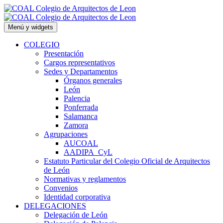
Saltar
al
contenido
Menú y widgets
COLEGIO
Presentación
Cargos representativos
Sedes y Departamentos
Órganos generales
León
Palencia
Ponferrada
Salamanca
Zamora
Agrupaciones
AUCOAL
AADIPA_CyL
Estatuto Particular del Colegio Oficial de Arquitectos
de León
Normativas y reglamentos
Convenios
Identidad corporativa
DELEGACIONES
Delegación de León