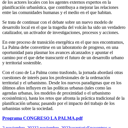
de los actores locales con los agentes externos expertos en la
planificación urbanística, que contribuya a mejorar las relaciones
entre las comunidades humanas y el medio en el que habitan.
Se trata de continuar con el debate sobre un nuevo modelo de
desarrollo local en el que la tragedia del volcán ha sido un verdadero
catalizador, un activador de investigaciones, procesos y acciones.
En este proceso de transición energética en el que nos encontramos,
La Palma debe convertirse en un laboratorio de progreso, en una
oportunidad para plasmar los avances alcanzados y apuntar el
camino por el que debe transcurrir el futuro de un desarrollo urbano
y territorial sostenible.
Con el caso de La Palma como trasfondo, la jornada abordará otras
cuestiones de interés para los profesionales de la ordenación
territorial y el urbanismo. Desde los nuevos paradigmas que en los
últimos años influyen en las políticas urbanas (tales como las
agendas urbanas, los modelos de proximidad o el urbanismo
ecosistémico), hasta los retos que afronta la práctica tradicional de la
planificación urbana; pasando por el impacto del trabajo de los
urbanistas sobre la sociedad.
Programa CONGRESO LA PALMA.pdf
Publicado
Autor
Categorías
2 noviembre, 2023
2 noviembre, 2023
secretaria
Encuentros y