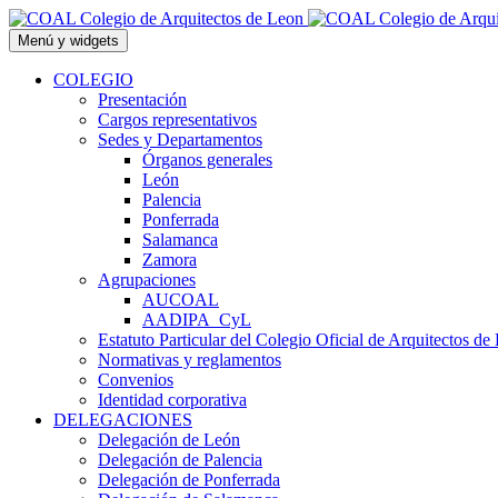
Saltar
al
Menú y widgets
contenido
COLEGIO
Presentación
Cargos representativos
Sedes y Departamentos
Órganos generales
León
Palencia
Ponferrada
Salamanca
Zamora
Agrupaciones
AUCOAL
AADIPA_CyL
Estatuto Particular del Colegio Oficial de Arquitectos de
Normativas y reglamentos
Convenios
Identidad corporativa
DELEGACIONES
Delegación de León
Delegación de Palencia
Delegación de Ponferrada