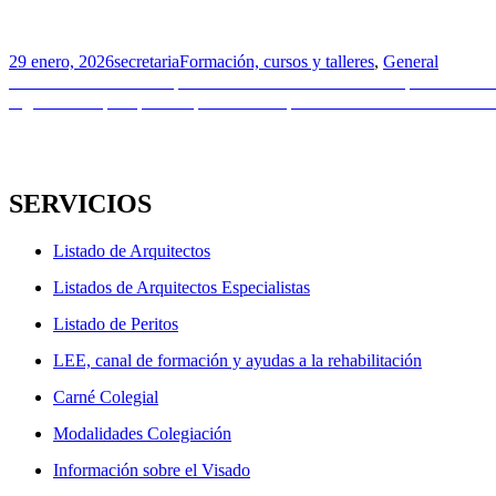
Publicado
Autor
Categorías
29 enero, 2026
secretaria
Formación, cursos y talleres
,
General
el
Navegación
Entrada
Anterior
Subvenciones | Elaboración de instrumentos de planeamiento 
anterior:
Entrada
Siguiente
Empleo público | Plaza de Arquitecto/a-Cobertura con cará
de
siguiente:
entradas
SERVICIOS
Listado de Arquitectos
Listados de Arquitectos Especialistas
Listado de Peritos
LEE, canal de formación y ayudas a la rehabilitación
Carné Colegial
Modalidades Colegiación
Información sobre el Visado