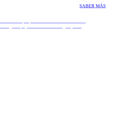
SABER MÁS
urbanístico | Diputación Provincial de Palencia
cter urgente | Ayuntamiento de Sahagún (León)