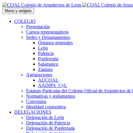
Saltar
al
Menú y widgets
contenido
COLEGIO
Presentación
Cargos representativos
Sedes y Departamentos
Órganos generales
León
Palencia
Ponferrada
Salamanca
Zamora
Agrupaciones
AUCOAL
AADIPA_CyL
Estatuto Particular del Colegio Oficial de Arquitectos de
Normativas y reglamentos
Convenios
Identidad corporativa
DELEGACIONES
Delegación de León
Delegación de Palencia
Delegación de Ponferrada