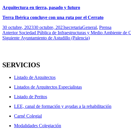
Arquitectura en tierra, pasado y futuro
Terra Ibérica concluye con una ruta por el Cerrato
Publicado
Autor
Categorías
30 octubre, 2023
30 octubre, 2023
secretaria
General
,
Prensa
el
Navegación
Entrada
Anterior
Sociedad Pública de Infraestructuras y Medio Ambiente de Ca
anterior:
Entrada
Siguiente
Ayuntamiento de Astudillo (Palencia)
de
siguiente:
entradas
SERVICIOS
Listado de Arquitectos
Listados de Arquitectos Especialistas
Listado de Peritos
LEE, canal de formación y ayudas a la rehabilitación
Carné Colegial
Modalidades Colegiación