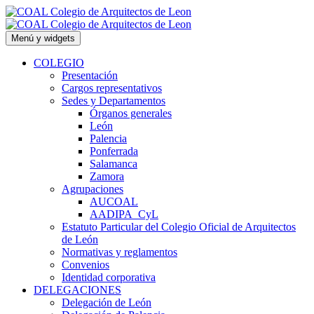
Saltar
al
contenido
Menú y widgets
COLEGIO
Presentación
Cargos representativos
Sedes y Departamentos
Órganos generales
León
Palencia
Ponferrada
Salamanca
Zamora
Agrupaciones
AUCOAL
AADIPA_CyL
Estatuto Particular del Colegio Oficial de Arquitectos
de León
Normativas y reglamentos
Convenios
Identidad corporativa
DELEGACIONES
Delegación de León