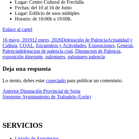
Lugar: Centro Cultural de Frechilla
Fechas: del 10 al 16 de Junio
Lugar: Edificio de usos múltiples
Horario: de 16:00h a 19:00h.
Enlace al cartel
Publicado
Autor
Categorías
16 mayo, 2019
12 enero, 2026
Delegación de Palencia
Actualidad y
el
Cultura
,
COAL
,
Encuentros y Actividades
,
Exposiciones
,
General
,
Etiquetas
Palencia
delegacion de palencia coal
,
Diputacion de Palencia
,
exposición itinerante
,
palomares
,
palomares palencia
Deja una respuesta
Lo siento, debes estar
conectado
para publicar un comentario.
Navegación
Entrada
Anterior
Diputación Provincial de Soria
anterior:
Entrada
Siguiente
Ayuntamiento de Trabadelo (León)
de
siguiente:
entradas
SERVICIOS
Listado de Arquitectos